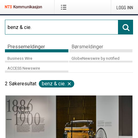
LOGG INN
Pressemeldinger
Børsmeldinger
Business Wire
GlobeNewswire by notified
ACCESS Newswire
2
Søkeresultat
benz & cie.