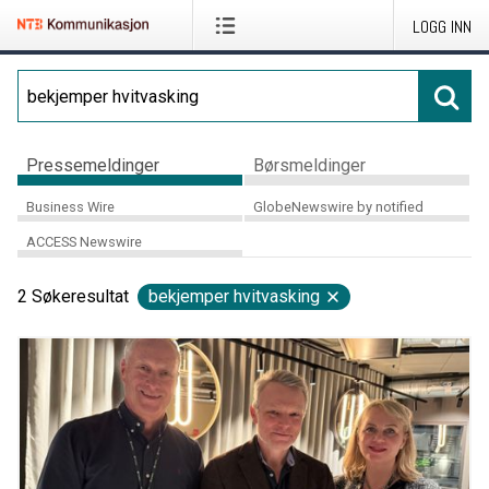
LOGG INN
Pressemeldinger
Børsmeldinger
Business Wire
GlobeNewswire by notified
ACCESS Newswire
2
Søkeresultat
bekjemper hvitvasking