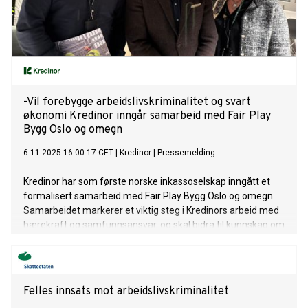
-Vil forebygge arbeidslivskriminalitet og svart
økonomi Kredinor inngår samarbeid med Fair Play
Bygg Oslo og omegn
6.11.2025 16:00:17 CET
|
Kredinor
|
Pressemelding
Kredinor har som første norske inkassoselskap inngått et
formalisert samarbeid med Fair Play Bygg Oslo og omegn.
Samarbeidet markerer et viktig steg i Kredinors arbeid med
bærekraft og samfunnsansvar, og skal bidra til kunnskap om
hvordan arbeidslivskriminalitet og svart økonomi kan
forbygges.
Felles innsats mot arbeidslivskriminalitet