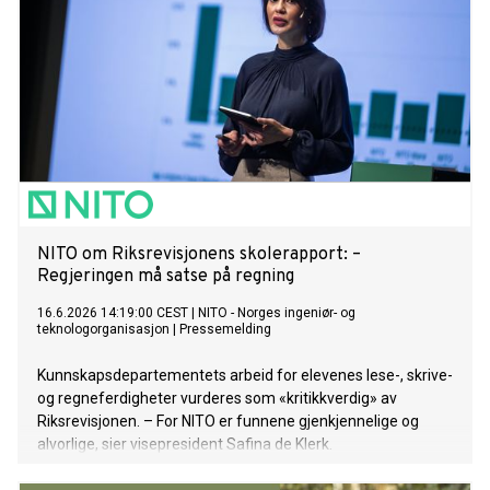
NITO om Riksrevisjonens skolerapport: –
Regjeringen må satse på regning
16.6.2026 14:19:00 CEST
|
NITO - Norges ingeniør- og
teknologorganisasjon
|
Pressemelding
Kunnskapsdepartementets arbeid for elevenes lese-, skrive-
og regneferdigheter vurderes som «kritikkverdig» av
Riksrevisjonen. – For NITO er funnene gjenkjennelige og
alvorlige, sier visepresident Safina de Klerk.