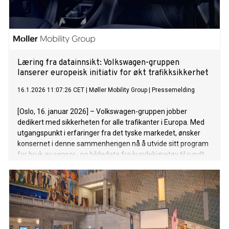
Læring fra datainnsikt: Volkswagen-gruppen
lanserer europeisk initiativ for økt trafikksikkerhet
16.1.2026 11:07:26 CET
|
Møller Mobility Group
|
Pressemelding
[Oslo, 16. januar 2026] – Volkswagen-gruppen jobber
dedikert med sikkerheten for alle trafikanter i Europa. Med
utgangspunkt i erfaringer fra det tyske markedet, ønsker
konsernet i denne sammenhengen nå å utvide sitt program
for bruk av sensor- og bildedata fra kundekjøretøy til rundt
40 europeiske land – inkludert Norge. Hensikten er å
kontinuerlig videreutvikle førerassistentsystemer og
automatiserte kjørefunksjoner ved hjelp av data fra reelle
trafikksituasjoner, slik at kunder deretter kan dra nytte av
disse forbedringene gjennom programvareoppdateringer
for sine kjøretøy.