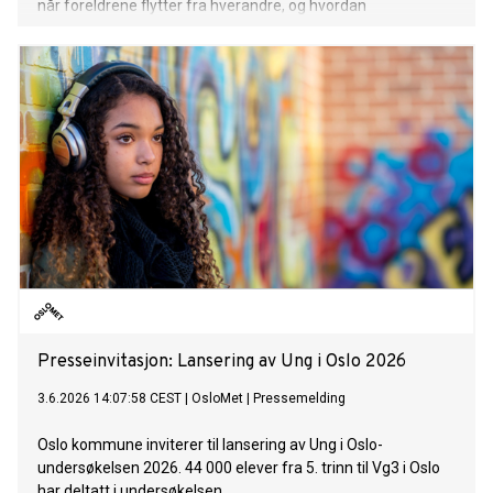
når foreldrene flytter fra hverandre, og hvordan
bostedsordningene henger sammen med barns psykiske
helse.
Presseinvitasjon: Lansering av Ung i Oslo 2026
3.6.2026 14:07:58 CEST
|
OsloMet
|
Pressemelding
Oslo kommune inviterer til lansering av Ung i Oslo-
undersøkelsen 2026. 44 000 elever fra 5. trinn til Vg3 i Oslo
har deltatt i undersøkelsen.