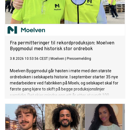
Fra permitteringer til rekordproduksjon: Moelven
Byggmodul med historisk stor ordrebok
3.8.2026 10:53:56 CEST
|
Moelven
|
Pressemelding
Moelven Byggmodul går høsten i møte med den største
ordreboken i selskapets historie. I september starter 35 nye
medarbeidere ved fabrikken på Moelv, og selskapet skal for
første gang kjøre to skift på begge produksjonslinjer
samtidig. Det skjer mindre enn ett år etter at rundt 100
ansatte ble permittert.