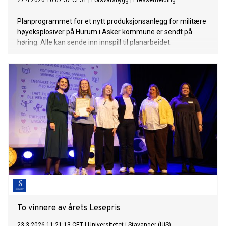
27.4.2026 16:07:57 CEST
|
Forsvarsbygg
|
Pressemelding
Planprogrammet for et nytt produksjonsanlegg for militære
høyeksplosiver på Hurum i Asker kommune er sendt på
høring. Alle kan sende inn innspill til planarbeidet.
To vinnere av årets Lesepris
23.3.2026 11:21:13 CET
|
Universitetet i Stavanger (UiS)