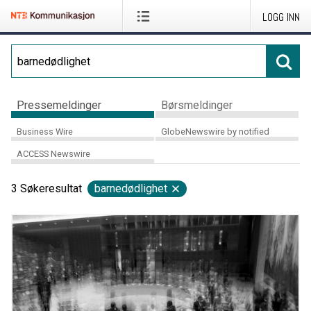
LOGG INN
Pressemeldinger
Børsmeldinger
Business Wire
GlobeNewswire by notified
ACCESS Newswire
3
Søkeresultat
barnedødlighet