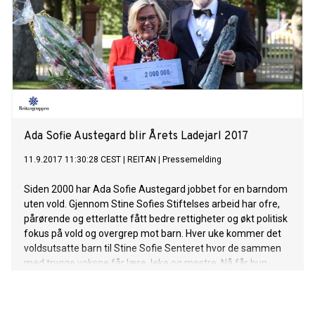
Ada Sofie Austegard blir Årets Ladejarl 2017
11.9.2017 11:30:28 CEST
|
REITAN
|
Pressemelding
Siden 2000 har Ada Sofie Austegard jobbet for en barndom
uten vold. Gjennom Stine Sofies Stiftelses arbeid har ofre,
pårørende og etterlatte fått bedre rettigheter og økt politisk
fokus på vold og overgrep mot barn. Hver uke kommer det
voldsutsatte barn til Stine Sofie Senteret hvor de sammen
med trygge voksne får lære, leke og mestre. Nå får hun
Reitangruppens årlige verdipris «Årets Ladejarl» for 17 år i
tjeneste for voldsutsatte barn.