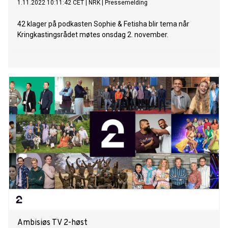
1.11.2022 10:11:42 CET
|
NRK
|
Pressemelding
42 klager på podkasten Sophie & Fetisha blir tema når
Kringkastingsrådet møtes onsdag 2. november.
Ambisiøs TV 2-høst