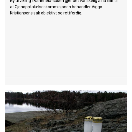
Ny utvikling i Baneheia-saken gjør det vanskelig å ha tillit til
at Gjenopptakelseskommisjonen behandler Viggo
Kristiansens sak objektivt og rettferdig.