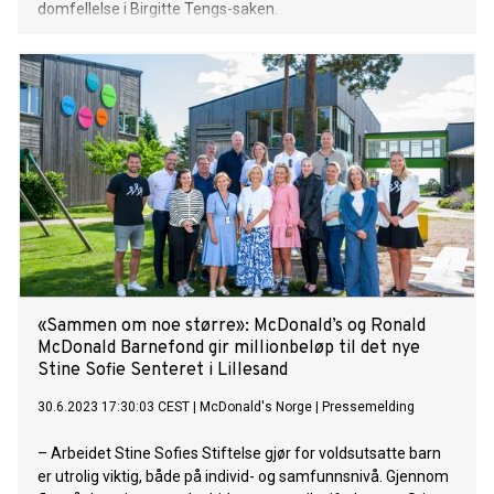
domfellelse i Birgitte Tengs-saken.
«Sammen om noe større»: McDonald’s og Ronald
McDonald Barnefond gir millionbeløp til det nye
Stine Sofie Senteret i Lillesand
30.6.2023 17:30:03 CEST
|
McDonald's Norge
|
Pressemelding
– Arbeidet Stine Sofies Stiftelse gjør for voldsutsatte barn
er utrolig viktig, både på individ- og samfunnsnivå. Gjennom