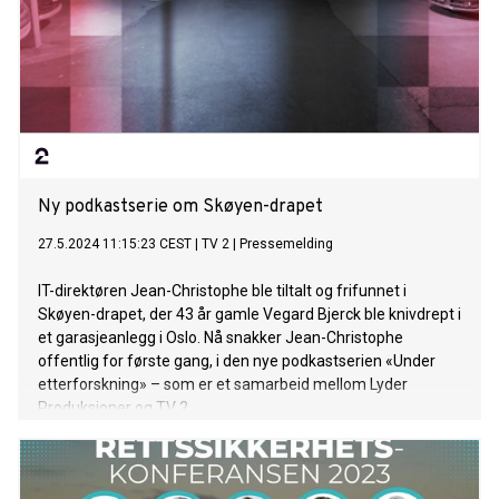
Ny podkastserie om Skøyen-drapet
27.5.2024 11:15:23 CEST
|
TV 2
|
Pressemelding
IT-direktøren Jean-Christophe ble tiltalt og frifunnet i
Skøyen-drapet, der 43 år gamle Vegard Bjerck ble knivdrept i
et garasjeanlegg i Oslo. Nå snakker Jean-Christophe
offentlig for første gang, i den nye podkastserien «Under
etterforskning» – som er et samarbeid mellom Lyder
Produksjoner og TV 2.