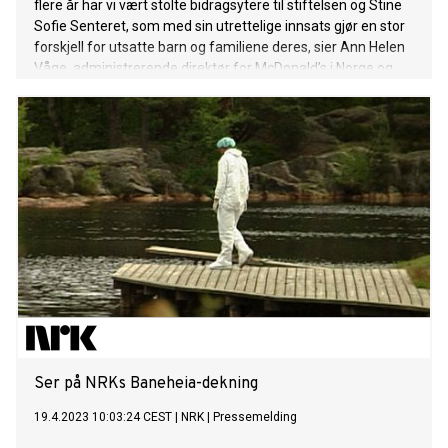
flere år har vi vært stolte bidragsytere til stiftelsen og Stine
Sofie Senteret, som med sin utrettelige innsats gjør en stor
forskjell for utsatte barn og familiene deres, sier Ann Helen
Våge, administrerende direktør for McDonald’s i Norge og
styremedlem i Ronald McDonald Barnefond.
Ser på NRKs Baneheia-dekning
19.4.2023 10:03:24 CEST
|
NRK
|
Pressemelding