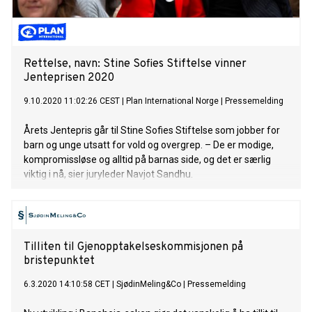
Rettelse, navn: Stine Sofies Stiftelse vinner
Jenteprisen 2020
9.10.2020 11:02:26 CEST
|
Plan International Norge
|
Pressemelding
Årets Jentepris går til Stine Sofies Stiftelse som jobber for
barn og unge utsatt for vold og overgrep. – De er modige,
kompromissløse og alltid på barnas side, og det er særlig
viktig i nå, sier juryleder Navjot Sandhu.
Tilliten til Gjenopptakelseskommisjonen på
bristepunktet
6.3.2020 14:10:58 CET
|
SjødinMeling&Co
|
Pressemelding