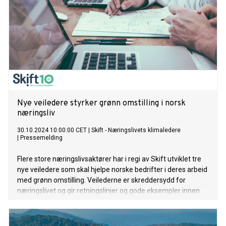
Nye veiledere styrker grønn omstilling i norsk
næringsliv
30.10.2024 10:00:00 CET
|
Skift - Næringslivets klimaledere
|
Pressemelding
Flere store næringslivsaktører har i regi av Skift utviklet tre
nye veiledere som skal hjelpe norske bedrifter i deres arbeid
med grønn omstilling. Veilederne er skreddersydd for
næringslivet og gir retningslinjer og gode eksempler innen
tre viktige områder: omstillingsplaner, naturrapportering og
vitenskapsbaserte mål.