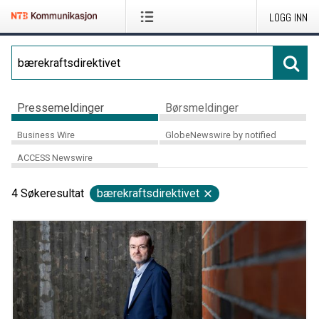
LOGG INN
Pressemeldinger
Børsmeldinger
Business Wire
GlobeNewswire by notified
ACCESS Newswire
4
Søkeresultat
bærekraftsdirektivet