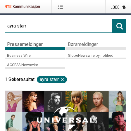
LOGG INN
Pressemeldinger
Børsmeldinger
Business Wire
GlobeNewswire by notified
ACCESS Newswire
1
Søkeresultat
ayra starr