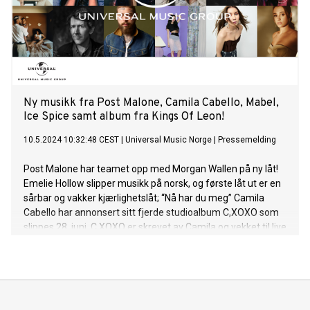
Ny musikk fra Post Malone, Camila Cabello, Mabel,
Ice Spice samt album fra Kings Of Leon!
10.5.2024 10:32:48 CEST
|
Universal Music Norge
|
Pressemelding
Post Malone har teamet opp med Morgan Wallen på ny låt!
Emelie Hollow slipper musikk på norsk, og første låt ut er en
sårbar og vakker kjærlighetslåt; “Nå har du meg” Camila
Cabello har annonsert sitt fjerde studioalbum C,XOXO som
slippes 28. juni. C,XOXO er skrevet av Camila og vekket til live
med produsent El Guincho (Rosalia, FKA twigs, Frank Ocean)
og medprodusent Jasper Harris (Lil Nas X, Baby Keem, Jack
Harlow). I forbindelse med albumnyheter slipper hun også
singelen “HE KNOWS” med Lil Nas X. Camila beskriver
C,XOXO som å ha "en emosjonell umiddelbarhet og råhet"