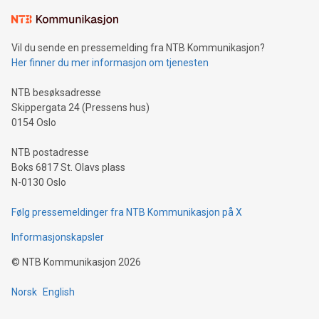
og fortsetter med å proklamere albumet som hennes
"dristigeste soloalbum". Rap-prinsessen Ice Spice slapp i dag
låten “Gimmie A Light”, som er første offisielle singel fra
Vil du sende en pressemelding fra NTB Kommunikasjon?
hennes kommende debutalbum Y2K. Produsert av Ice
Her finner du mer informasjon om tjenesten
Spices mangeårige samarbeidspartner RiotUSA, som også
håndterte produksjonen på "Munch (Feelin U)". “Gimmie A
NTB besøksadresse
Light” sentrerer om en sample fra dancehall-legenden Sean
Skippergata 24 (Pressens hus)
Pauls monsterhit “Gimme the Light”
0154 Oslo
NTB postadresse
Boks 6817 St. Olavs plass
N-0130 Oslo
Følg pressemeldinger fra NTB Kommunikasjon på X
Informasjonskapsler
©
NTB Kommunikasjon
2026
Norsk
English