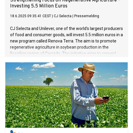
Strengthening Focus on Regenerative Agriculture -
Investing 5.5 Million Euros
18.6.2025 09:35:41 CEST
|
CJ Selecta
|
Pressemelding
CJ Selecta and Unilever, one of the world's largest producers
of food and consumer goods, will invest 5.5 million euros in a
new program called Renova Terra. The aim is to promote
regenerative agriculture in soybean production in the
Brazilian region of Cerrado. The initiative aims to convert
20,000 hectares of farmland to regenerative practices by
2027 and expand to 45,000 hectares by 2030.