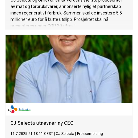
CJ Selecta og Unilever, en av verdens største produsenter
av mat og forbruksvarer, annonserte nylig et partnerskap
innen regenerativt forbruk. Sammen skal de investere 5,5
millioner euro for å kutte utslipp. Prosjektet skal nå
presenteres under COP 30 i Brasil.
CJ Selecta utnevner ny CEO
11.7.2025 21:18:11 CEST
|
CJ Selecta
|
Pressemelding