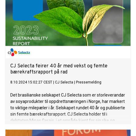
CJ Selecta feirer 40 år med vekst og femte
bærekraftsrapport på rad
8.10.2024 15:02:27 CEST
|
CJ Selecta
|
Pressemelding
Det brasilianske selskapet CJ Selecta som er storleverandør
av soyaprodukter til oppdrettsnæringen i Norge, har markert
to viktige milepæler i år. Selskapet rundet 40 år og publiserte
sin femte bærekraftsrapport. CJ Selecta holder til i
delstaten Minas Gerais, i et område kjent for sin rike og
veletablerte landbrukstradisjon.