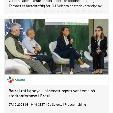
verdens aller største konferanser for oppdrettsnæringen.
Temaet er bærekraftig fôr. CJ Selecta er storleverandør av
plantebasert soyaprotein som er et viktig råstoff i moderne
laksefôr.
Bærekraftig soya i laksenæringens var tema på
storkonferanse i Brasil
27.10.2023 08:19:46 CEST
|
CJ Selecta
|
Pressemelding