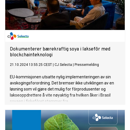
Dokumenterer bærekraftig soya i laksefôr med
blockchainteknologi
21.10.2024 13:55:25 CEST
|
CJ Selecta
|
Pressemelding
EU-kommisjonen utsatte nylig implementeringen av sin
avskogingsforordning. Det bremser ikke utviklingen av en
løsning som vil gjøre det mulig for fôrprodusenter og
lakseoppdrettere å vite nøyaktig fra hvilken åker i Brasil
soyaen i fiskefôret stammer fra.