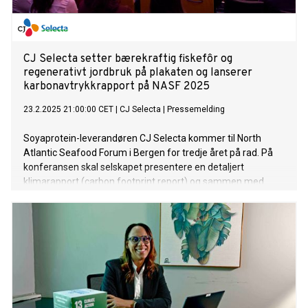
CJ Selecta setter bærekraftig fiskefôr og
regenerativt jordbruk på plakaten og lanserer
karbonavtrykkrapport på NASF 2025
23.2.2025 21:00:00 CET
|
CJ Selecta
|
Pressemelding
Soyaprotein-leverandøren CJ Selecta kommer til North
Atlantic Seafood Forum i Bergen for tredje året på rad. På
konferansen skal selskapet presentere en detaljert
klimarapport (carbon footprint report) og sammen med
blant andre Bayer diskutere hvordan regenerativt jordbruk
bidrar til å redusere klimautslipp.