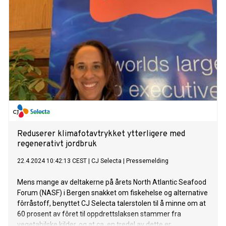
Reduserer klimafotavtrykket ytterligere med
regenerativt jordbruk
22.4.2024 10:42:13 CEST
|
CJ Selecta
|
Pressemelding
Mens mange av deltakerne på årets North Atlantic Seafood
Forum (NASF) i Bergen snakket om fiskehelse og alternative
fôrråstoff, benyttet CJ Selecta talerstolen til å minne om at
60 prosent av fôret til oppdrettslaksen stammer fra
vegetabilske kilder, og at ca. en tredel av dette er