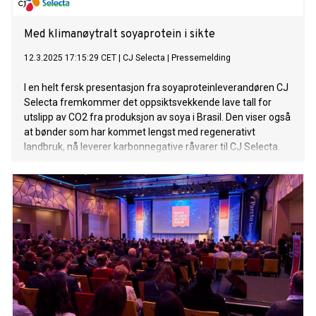
Med klimanøytralt soyaprotein i sikte
12.3.2025 17:15:29 CET
|
CJ Selecta
|
Pressemelding
I en helt fersk presentasjon fra soyaproteinleverandøren CJ
Selecta fremkommer det oppsiktsvekkende lave tall for
utslipp av CO2 fra produksjon av soya i Brasil. Den viser også
at bønder som har kommet lengst med regenerativt
landbruk, nå leverer karbonnegative råvarer til CJ Selecta.