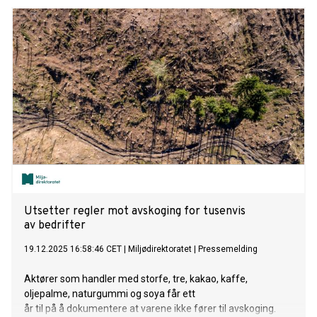
tonn soyaproteinkonsentrat (SPC) og selskapets
bærekraftsstandarder i verdikjeden. Selskapet vil
presentere dette og andre ferske resultater på North
Atlantic Seafood Forum (NASF) i Bergen i begynnelsen av
mars.
Utsetter regler mot avskoging for tusenvis
av bedrifter
19.12.2025 16:58:46 CET
|
Miljødirektoratet
|
Pressemelding
Aktører som handler med storfe, tre, kakao, kaffe,
oljepalme, naturgummi og soya får ett
år til på å dokumentere at varene ikke fører til avskoging.