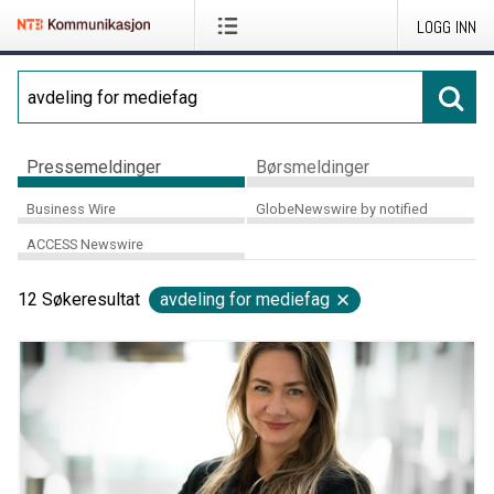
LOGG INN
Pressemeldinger
Børsmeldinger
Business Wire
GlobeNewswire by notified
ACCESS Newswire
12
Søkeresultat
avdeling for mediefag