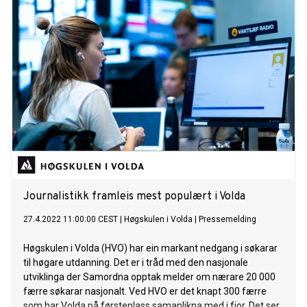
Journalistikk framleis mest populært i Volda
27.4.2022 11:00:00 CEST
|
Høgskulen i Volda
|
Pressemelding
Høgskulen i Volda (HVO) har ein markant nedgang i søkarar
til høgare utdanning. Det er i tråd med den nasjonale
utviklinga der Samordna opptak melder om nærare 20 000
færre søkarar nasjonalt. Ved HVO er det knapt 300 færre
som har Volda på førsteplass samanlikna med i fjor. Det ser