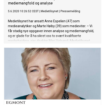
mediemangfold og analyse
5.6.2020 10:26:52 CEST
|
Medietilsynet
|
Pressemelding
Medietilsynet har ansatt Anne Espelien (47) som
medieanalytiker og Marte Høiby (39) som medieviter. – Vi
får stadig nye oppgaver innen analyse og mediemangfold,
og er glade for å ha sikret oss to svært kvalifiserte
medarbeidere, sier direktør Mari Velsand i Medietilsynet.