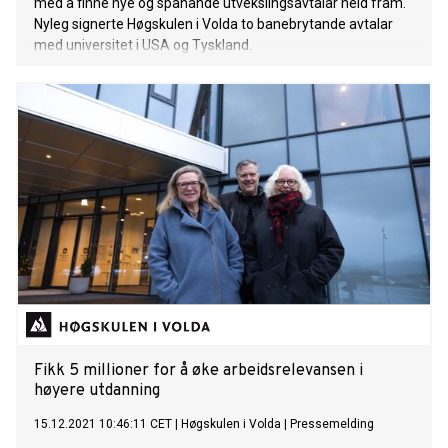
med å finne nye og spanande utvekslingsavtalar held fram.
Nyleg signerte Høgskulen i Volda to banebrytande avtalar
med universitet i USA og Tyskland.
Fikk 5 millioner for å øke arbeidsrelevansen i
høyere utdanning
15.12.2021 10:46:11 CET
|
Høgskulen i Volda
|
Pressemelding