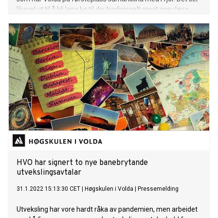
likevel ut til å bli lang kø til dei tradisjonelt mest populære
studia – og det er nokre nykomarar på topplista.
HVO har signert to nye banebrytande
utvekslingsavtalar
31.1.2022 15:13:30 CET
|
Høgskulen i Volda
|
Pressemelding
Utveksling har vore hardt råka av pandemien, men arbeidet