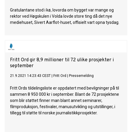
Gratulantane stod i kø, lovorda om bygget var mange og
rektor ved Høgskulen i Volda lovde store ting då det nye
mediehuset, Sivert Aarflot-huset, offisielt vart opna tysdag.
Fritt Ord gir 8,9 millioner til 72 ulike prosjekter i
september
21.9.2021 14:23:43 CEST
|
Fritt Ord
|
Pressemelding
Fritt Ords tildelingsliste er oppdatert med bevilgninger på til
sammen 8 950 000 kr i september. Blant de 72 prosjektene
som blir støttet finner man blant annet seminarer,
filmproduksjon, festivaler, manusutvikling og utstillinger, i
tillegg til støtte til norske journalistikkprosjekter.