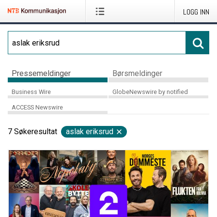
LOGG INN
Pressemeldinger
Børsmeldinger
Business Wire
GlobeNewswire by notified
ACCESS Newswire
7
Søkeresultat
aslak eriksrud