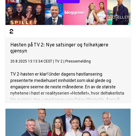
Høsten på TV 2: Nye satsinger og folkekjære
gjensyn
20.8.2025 13:13:34 CEST
|
TV 2
|
Pressemelding
TV 2-høsten er klar! Under dagens høstlansering
presenterte mediehuset innholdet som skal glede og
engasjere seerne de neste månedene. En av de største
nyhetene i høst er realityserien «Hotellet», hvor deltakerlista
ble avslørt i dag – med navn som Oskar Westerlin, Anne B.
Ragde, Emilie Nereng og Alexandra Joner. Og vi fikk svaret
på hva som blir årets store adventskalender-satsing.