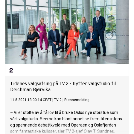
Resultatet ble låten "Magi" og er helt fortryllende! Jamie
Cullum slipper The Pianoman At Christmas – The Complete
Edition på Island Records. Deluxe-albumet er en fortsettelse
av fjorårets kritikerroste album The Pianoman At Christmas
Part 1. Denne andre utgaven inkluderer 11 coverlåter i tillegg
til to originalskrevne låter, deriblant "Christmas Don’t Let Me
Down". Med seg på prosjektet har han Kansas Smitty’s,
produsent The Vernon Spring og Lady Blackbird. Ved siden
av de to nye låtene, gir han nytt liv til klassikere som "Winter
Wonderland", "Silent Night" og "Frosty The Snowman". Jeg
hadde det utrolig gøy da jeg lagde dette albumet. Det ble
spilt inn live med alle i rommet sammen – det var som
festen etter et st
Tidenes valgsatsing på TV 2 - flytter valgstudio til
Deichman Bjørvika
11.8.2021 13:00:14 CEST
|
TV 2
|
Pressemelding
– Vi er stolte av å få lov til å bruke Oslos nye storstue som
vårt valgstudio. Seerne kan blant annet se frem til en intens
og spennende debattkveld med Operaen og Oslofjorden
som fantastiske kulisser, sier TV 2-sjef Olav T. Sandnes.