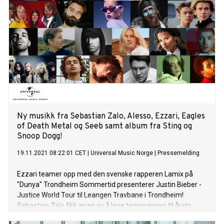
Ny musikk fra Sebastian Zalo, Alesso, Ezzari, Eagles
of Death Metal og Seeb samt album fra Sting og
Snoop Dogg!
19.11.2021 08:22:01 CET
|
Universal Music Norge
|
Pressemelding
Ezzari teamer opp med den svenske rapperen Lamix på
"Dunya" Trondheim Sommertid presenterer Justin Bieber -
Justice World Tour til Leangen Travbane i Trondheim!
Sebastian Zalo fikk æren av å lage temasangen til årets
julekalender – Kristiania Magiske Tivolitheater - på NRK.