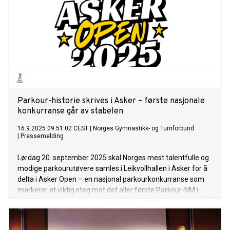
Parkour-historie skrives i Asker – første nasjonale
konkurranse går av stabelen
16.9.2025 09:51:02 CEST
|
Norges Gymnastikk- og Turnforbund
|
Pressemelding
Lørdag 20. september 2025 skal Norges mest talentfulle og
modige parkourutøvere samles i Leikvollhallen i Asker for å
delta i Asker Open – en nasjonal parkourkonkurranse som
markerer et viktig steg mot det aller første Parkour-NM i
april 2026.