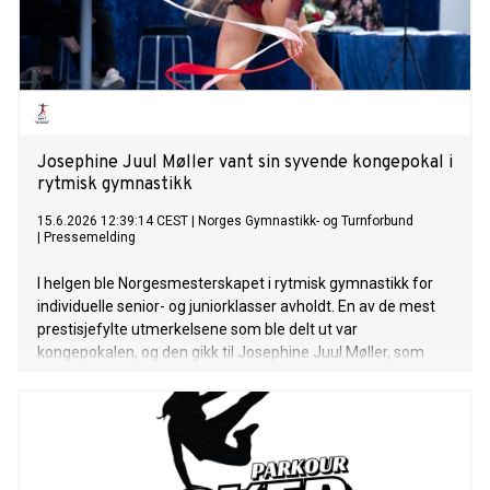
Josephine Juul Møller vant sin syvende kongepokal i
rytmisk gymnastikk
15.6.2026 12:39:14 CEST
|
Norges Gymnastikk- og Turnforbund
|
Pressemelding
I helgen ble Norgesmesterskapet i rytmisk gymnastikk for
individuelle senior- og juniorklasser avholdt. En av de mest
prestisjefylte utmerkelsene som ble delt ut var
kongepokalen, og den gikk til Josephine Juul Møller, som
med seieren sikret seg sin syvende kongepokal.