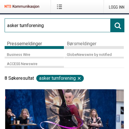
LOGG INN
Pressemeldinger
Børsmeldinger
Business Wire
GlobeNewswire by notified
ACCESS Newswire
8
Søkeresultat
asker turnforening