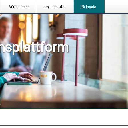
Våre kunder
Om tjenesten
Bli kunde
nsplattform