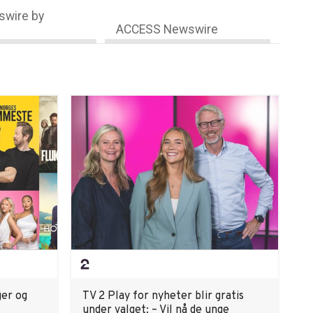
wire by
ACCESS Newswire
ger og
TV 2 Play for nyheter blir gratis
under valget: – Vil nå de unge