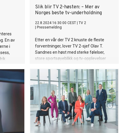
Slik blir TV 2-høsten: – Mer av
Norges beste tv-underholdning
22.8.2024 16:30:00 CEST
|
TV 2
|
Pressemelding
nteres
Etter en vår der TV 2 knuste de fleste
g. En av
forventninger, lover TV 2-sjef Olav T.
erne i
Sandnes en høst med sterke følelser,
ksess,
store sportsøyeblikk og tv-opplevelser
rik
seerne aldri før har sett. Her er
fie
høstmenyen!
er. Mer om
u her!