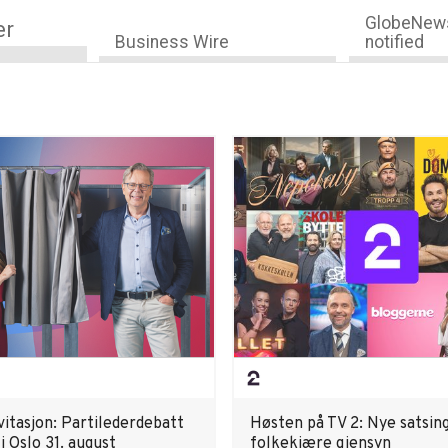
GlobeNews
er
Business Wire
notified
vitasjon: Partilederdebatt
Høsten på TV 2: Nye satsin
 i Oslo 31. august
folkekjære gjensyn