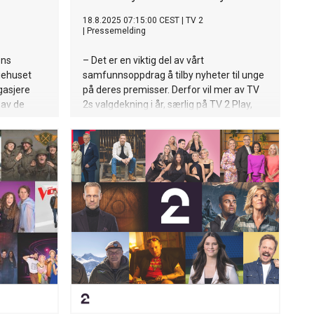
18.8.2025 07:15:00 CEST
|
TV 2
|
Pressemelding
ens
– Det er en viktig del av vårt
iehuset
samfunnsoppdrag å tilby nyheter til unge
gasjere
på deres premisser. Derfor vil mer av TV
 av de
2s valgdekning i år, særlig på TV 2 Play,
tyserien
være av og for unge. Som vårt nye
 avslørt i
debattprogram «Versus». I forbindelse
erlin,
med stortingsvalget har vi i tillegg valgt å
og
ta kostnaden ved å gjøre TV 2 Play for
ret på hva
nyheter gratis for alle, sier sjefredaktør og
ender-
administrerende direktør Olav T. Sandnes.