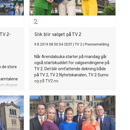
 TV 2-
Slik blir valget på TV 2
9.8.2019 08:50:04 CEST
|
TV 2
|
Pressemelding
Når Arendalsuka starter på mandag går
også startskuddet for valgsendingene på
 de store
TV 2. Det blir omfattende dekning både
på TV 2, TV 2 Nyhetskanalen, TV 2 Sumo
samtalene
og på TV2.no.
som skaper
e
 vi
mer. Slik
 i høst.