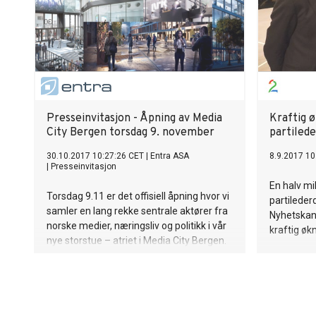
Presseinvitasjon - Åpning av Media
Kraftig ø
City Bergen torsdag 9. november
partiled
30.10.2017 10:27:26 CET
|
Entra ASA
8.9.2017 10
|
Presseinvitasjon
En halv mi
Torsdag 9.11 er det offisiell åpning hvor vi
partileder
samler en lang rekke sentrale aktører fra
Nyhetskana
norske medier, næringsliv og politikk i vår
kraftig økn
nye storstue – atriet i Media City Bergen.