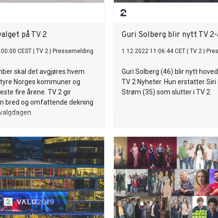
 valget på TV 2
Guri Solberg blir nytt TV 2
:00:00 CEST
|
TV 2
|
Pressemelding
1.12.2022 11:06:44 CET
|
TV 2
|
Pre
mber skal det avgjøres hvem
Guri Solberg (46) blir nytt hove
styre Norges kommuner og
TV 2 Nyheter. Hun erstatter Siri
este fire årene. TV 2 gir
Strøm (35) som slutter i TV 2.
en bred og omfattende dekning
valgdagen.