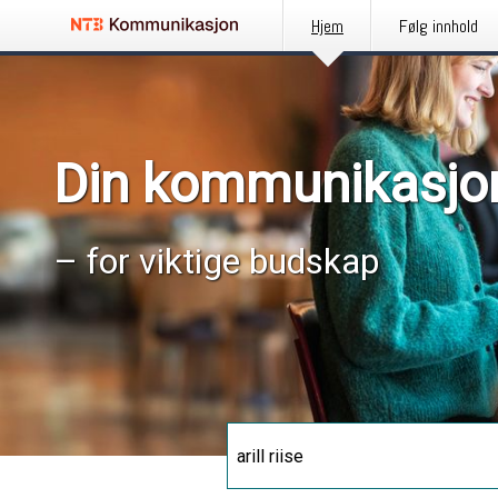
Hjem
Følg innhold
Din kommunikasjo
– for viktige budskap