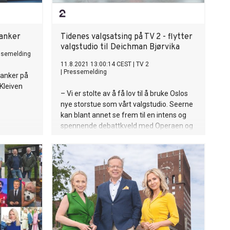
-anker
Tidenes valgsatsing på TV 2 - flytter
valgstudio til Deichman Bjørvika
ssemelding
11.8.2021 13:00:14 CEST
|
TV 2
|
Pressemelding
danker på
 Kleiven
– Vi er stolte av å få lov til å bruke Oslos
nye storstue som vårt valgstudio. Seerne
kan blant annet se frem til en intens og
spennende debattkveld med Operaen og
Oslofjorden som fantastiske kulisser, sier
TV 2-sjef Olav T. Sandnes.