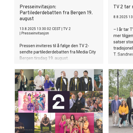
Presseinvitasjon:
TV 2 tar 
Partilederdebatten fra Bergen 19.
8.8.2025 13
august
13.8.2025 13:30:02 CEST
|
TV 2
– I år tar 
|
Presseinvitasjon
mer tilgjen
satser sto
Pressen inviteres til å følge den TV 2-
tradisjonel
sendte partilederdebatten fra Media City
T. Sandne
Bergen tirsdag 19. august.