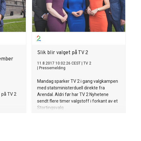
Slik blir valget på TV 2
tember
11.8.2017 10:02:26 CEST
|
TV 2
|
Pressemelding
Mandag sparker TV 2 i gang valgkampen
med statsministerduell direkte fra
 på TV 2
Arendal. Aldri før har TV 2 Nyhetene
sendt flere timer valgstoff i forkant av et
Stortingsvalg.