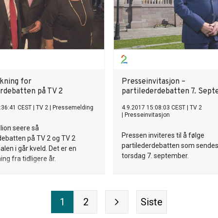
kning for
Presseinvitasjon –
erdebatten på TV 2
partilederdebatten 7. Sep
:36:41 CEST
|
TV 2
|
Pressemelding
4.9.2017 15:08:03 CEST
|
TV 2
|
Presseinvitasjon
llion seere så
Pressen inviteres til å følge
debatten på TV 2 og TV 2
partilederdebatten som sendes
len i går kveld. Det er en
torsdag 7. september.
ing fra tidligere år.
1
2
Siste