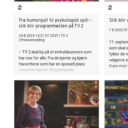
Fra humorgull til psykologisk spill –
Slik blir
slik blir programhøsten på TV 2
7.8.2023 07
24.8.2023 14:21:57 CEST
|
TV 2
|
Pressemelding
11. septe
som skal 
– TV 2 skal by på et innholdsunivers som
fylker de n
har noe for alle. Fra de kjente og kjære
velgerne 
favorittene som har en spesiell plass
fram mot 
i seernes hjerter, til spennende,
nyskapende satsinger, sier TV 2-sjef Olav
T. Sandnes på mediehusets høstlansering
i Bergen torsdag.