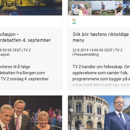
itasjon –
Slik blir høstens rikholdige
erdebatten 4. september
meny
0:00:00 CEST
|
TV 2
22.8.2019 14:00:00 CEST
|
TV 2
tasjon
|
Pressemelding
iteres til å følge
TV 2 handler om fellesskap. Om
rdebatten fra Bergen som
opplevelsene som samler folk,
 TV 2 onsdag 4. september.
programmene som bygger på 
vi har med dem rundt oss, og 
grunnlag for nye. I år er de stor
publikumsfavorittene tilbake, og
lanserer også helt nye program
er menyen på TV 2-plattformene