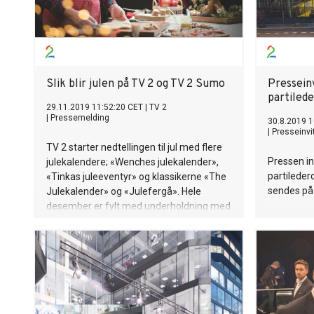
Slik blir julen på TV 2 og TV 2 Sumo
Presseinv
partiled
29.11.2019 11:52:20 CET
|
TV 2
|
Pressemelding
30.8.2019 1
|
Presseinvi
TV 2 starter nedtellingen til jul med flere
Pressen inv
julekalendere; «Wenches julekalender»,
partilede
«Tinkas juleeventyr» og klassikerne «The
sendes på
Julekalender» og «Julefergå». Hele
desember er fylt med underholdning med
inspirasjon til juleforberedelsene,
julekonserter og juleaksjoner. På
sendeplanen står også flere
filmklassikere som hører julen til. Her
presenteres noe av det TV 2-seerne kan
vente seg i desember!