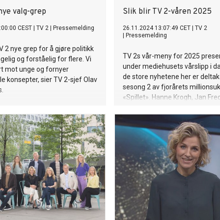
nye valg-grep
Slik blir TV 2-våren 2025
:00:00 CEST
|
TV 2
|
Pressemelding
26.11.2024 13:07:49 CET
|
TV 2
|
Pressemelding
TV 2 nye grep for å gjøre politikk
TV 2s vår-meny for 2025 prese
gelig og forståelig for flere. Vi
under mediehusets vårslipp i da
rt mot unge og fornyer
de store nyhetene her er deltak
le konsepter, sier TV 2-sjef Olav
sesong 2 av fjorårets millionsu
s.
«Spillet». Hanne Krogh, Jan Fred
Karlsen, Martin Lepperød og So
Karlstad er noen av dem vi møt
den rikholdige TV 2-våren får d