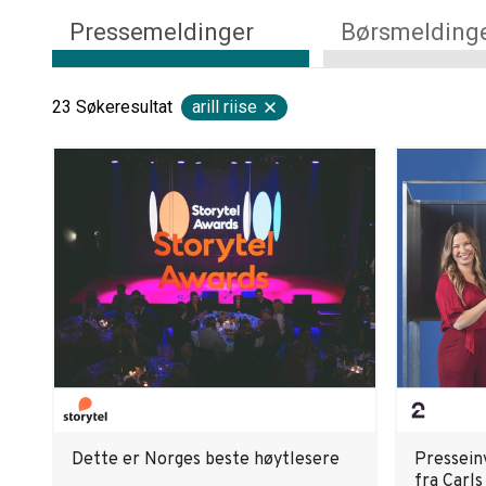
Pressemeldinger
Børsmelding
23
Søkeresultat
arill riise
Dette er Norges beste høytlesere
Pressein
fra Carls