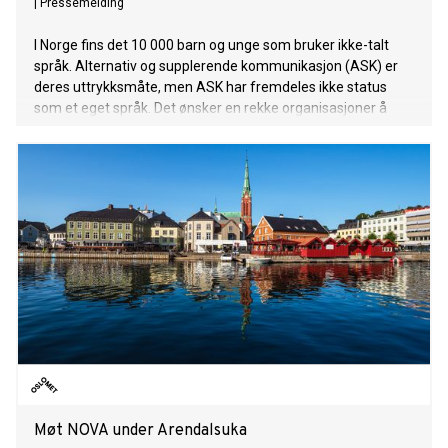
|
Pressemelding
I Norge fins det 10 000 barn og unge som bruker ikke-talt
språk. Alternativ og supplerende kommunikasjon (ASK) er
deres uttrykksmåte, men ASK har fremdeles ikke status
som et eget språk. Det ønsker en rekke organisasjoner å
gjøre noe med.
Møt NOVA under Arendalsuka