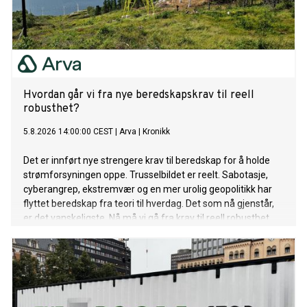
Hvordan går vi fra nye beredskapskrav til reell
robusthet?
5.8.2026 14:00:00 CEST
|
Arva
|
Kronikk
Det er innført nye strengere krav til beredskap for å holde
strømforsyningen oppe. Trusselbildet er reelt. Sabotasje,
cyberangrep, ekstremvær og en mer urolig geopolitikk har
flyttet beredskap fra teori til hverdag. Det som nå gjenstår,
er det vanskeligste. Nå må vi gå fra krav til reell robusthet.