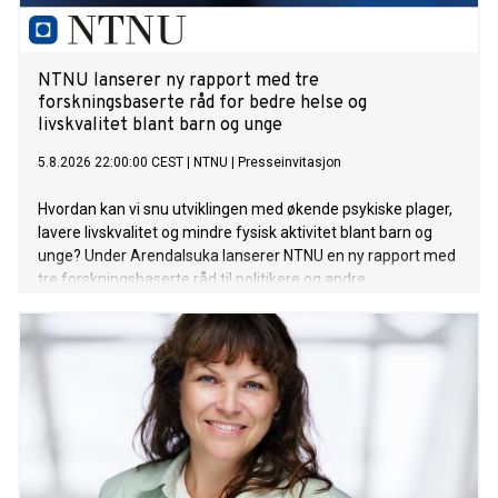
NTNU lanserer ny rapport med tre
forskningsbaserte råd for bedre helse og
livskvalitet blant barn og unge
5.8.2026 22:00:00 CEST
|
NTNU
|
Presseinvitasjon
Hvordan kan vi snu utviklingen med økende psykiske plager,
lavere livskvalitet og mindre fysisk aktivitet blant barn og
unge? Under Arendalsuka lanserer NTNU en ny rapport med
tre forskningsbaserte råd til politikere og andre
beslutningstakere om hvordan vi kan fremme god helse og
livskvalitet hos barn og unge.