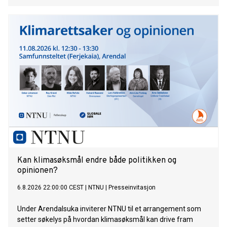
alvorlig og gjentatt kriminalitet, basert på flere aktuelle saker
fra den senere tid.
Kan klimasøksmål endre både politikken og
opinionen?
6.8.2026 22:00:00 CEST
|
NTNU
|
Presseinvitasjon
Under Arendalsuka inviterer NTNU til et arrangement som
setter søkelys på hvordan klimasøksmål kan drive fram