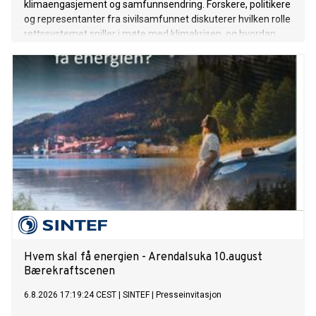
klimaengasjement og samfunnsendring. Forskere, politikere
og representanter fra sivilsamfunnet diskuterer hvilken rolle
rettssystemet spiller i møte med klimakrisen, og hvordan
juridiske prosesser påvirker opinionen.
Hvem skal få energien - Arendalsuka 10.august
Bærekraftscenen
6.8.2026 17:19:24 CEST
|
SINTEF
|
Presseinvitasjon