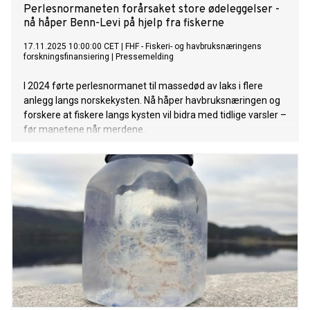
Perlesnormaneten forårsaket store ødeleggelser -
nå håper Benn-Levi på hjelp fra fiskerne
17.11.2025 10:00:00 CET
|
FHF - Fiskeri- og havbruksnæringens
forskningsfinansiering
|
Pressemelding
I 2024 førte perlesnormanet til massedød av laks i flere
anlegg langs norskekysten. Nå håper havbruksnæringen og
forskere at fiskere langs kysten vil bidra med tidlige varsler –
før manetene når merdene.