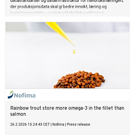
datastandarder og datainfrastruktur for havbruksnæringen,
der produksjonsdata skal gi bedre innsikt, læring og
beslutningsstøtte – og bidra til økt fiskevelferd og
effektivitet i næringen.
Rainbow trout store more omega-3 in the fillet than
salmon
26.2.2026 15:24:43 CET
|
Nofima
|
Press release