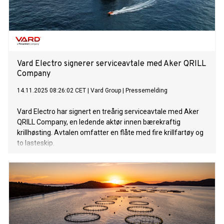
Vard Electro signerer serviceavtale med Aker QRILL
Company
14.11.2025 08:26:02 CET
|
Vard Group
|
Pressemelding
Vard Electro har signert en treårig serviceavtale med Aker
QRILL Company, en ledende aktør innen bærekraftig
krillhøsting. Avtalen omfatter en flåte med fire krillfartøy og
to lasteskip.