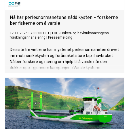
Nå har perlesnormanetene nådd kysten – forskerne
ber fiskerne om å varsle
17.11.2025 07:00:00 CET
|
FHF - Fiskeri- og havbruksnæringens
forskningsfinansiering
|
Pressemelding
De siste tre vintrene har mysteriet perlesnormaneten drevet
inn mot norskekysten og forårsaket store tap i havbruket.
Nå ber forskere og næring om hjelp til å varsle når den
dukker opp - gjennom kampanjen «Varsle kysten».