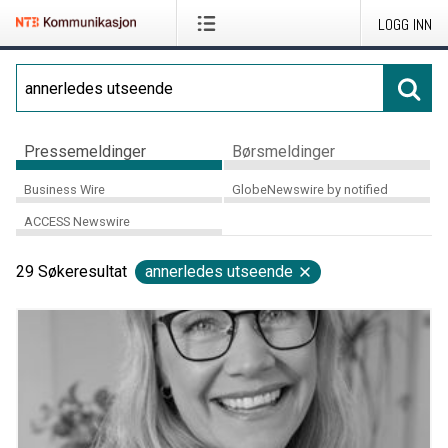
LOGG INN
Pressemeldinger
Børsmeldinger
Business Wire
GlobeNewswire by notified
ACCESS Newswire
29
Søkeresultat
annerledes utseende