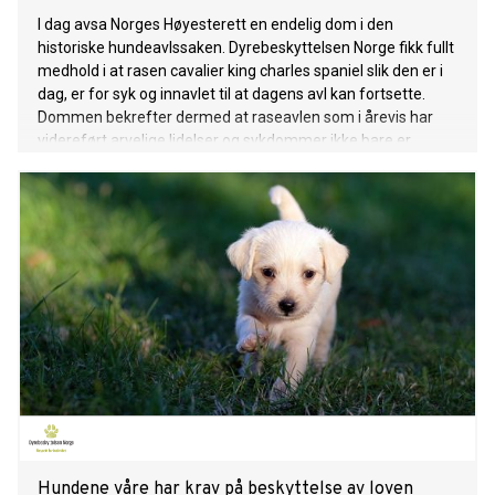
I dag avsa Norges Høyesterett en endelig dom i den
historiske hundeavlssaken. Dyrebeskyttelsen Norge fikk fullt
medhold i at rasen cavalier king charles spaniel slik den er i
dag, er for syk og innavlet til at dagens avl kan fortsette.
Dommen bekrefter dermed at raseavlen som i årevis har
videreført arvelige lidelser og sykdommer ikke bare er
uetisk, men også faktiske brudd på norsk lov.
Hundene våre har krav på beskyttelse av loven