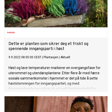
Dette er planten som sikrer deg et friskt og
spennende inngangsparti i høst
9.9.2022 08:05:00 CEST
|
Plantasjen
|
Aktuelt
Høst og lave temperaturer markerer en overgangsfase for
uterommet og utendørsplantene. Etter flere år med færre
sosiale sammenkomster i hjemmet er det på tide å sette
høststemningen for inngangspartiet, og med
fargesprakende lyng sikrer du et godt førsteinntrykk for
hjemmet.