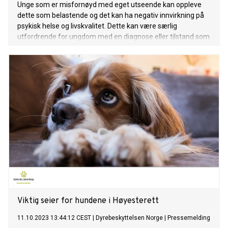
Unge som er misfornøyd med eget utseende kan oppleve
dette som belastende og det kan ha negativ innvirkning på
psykisk helse og livskvalitet. Dette kan være særlig
utfordrende for ungdom med en diagnose eller tilstand som
gir dem et annerledes utseende.
Viktig seier for hundene i Høyesterett
11.10.2023 13:44:12 CEST
|
Dyrebeskyttelsen Norge
|
Pressemelding