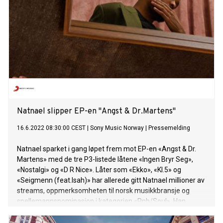
Natnael slipper EP-en "Angst & Dr.Martens"
16.6.2022 08:30:00 CEST
|
Sony Music Norway
|
Pressemelding
Natnael sparket i gang løpet frem mot EP-en «Angst & Dr.
Martens» med de tre P3-listede låtene «Ingen Bryr Seg»,
«Nostalgi» og «D R Nice». Låter som «Ekko», «Kl.5» og
«Seigmenn (feat.Isah)» har allerede gitt Natnael millioner av
streams, oppmerksomheten til norsk musikkbransje og
spellemannsnominasjon i kategorien «Rnb/Soul». Han
opptrådte i tillegg under Spellemannsutdelingen i 2020, med
en smått legendarisk fremførelse fra kronprinsparets hjem