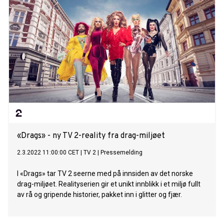
på Skaugum. Fredag 17.juni fullføres EP-en «Angst & Dr.
Martens» med to nye låter - «Vanessa» og «Vampyr».
«Drags» - ny TV 2-reality fra drag-miljøet
2.3.2022 11:00:00 CET
|
TV 2
|
Pressemelding
I «Drags» tar TV 2 seerne med på innsiden av det norske
drag-miljøet. Realityserien gir et unikt innblikk i et miljø fullt
av rå og gripende historier, pakket inn i glitter og fjær.