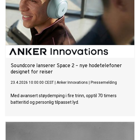
dem én om gangen. Denne sekvensielle arbeidsmåten har
en viktig konsekvens. Til enhver tid kjøres bare en liten del av
koden. Derfor kan minne og prosessor være fysisk adskilt.
Programmene lagres i minnet, mens CPU-en henter én
instruksjon om gangen, utfører den og går videre til neste. I
åtte tiår har denne modellen tjent datateknologien godt, fra
stormaskiner og personlige datamaskiner til dagens
datasentre. AI endrer dette grunnleggende. Et nevralt
nettverk deler i
Soundcore lanserer Space 2 – nye hodetelefoner
designet for reiser
23.4.2026 10:00:00 CEST
|
Anker Innovations
|
Pressemelding
Med avansert støydemping i fire trinn, opptil 70 timers
batteritid og personlig tilpasset lyd.