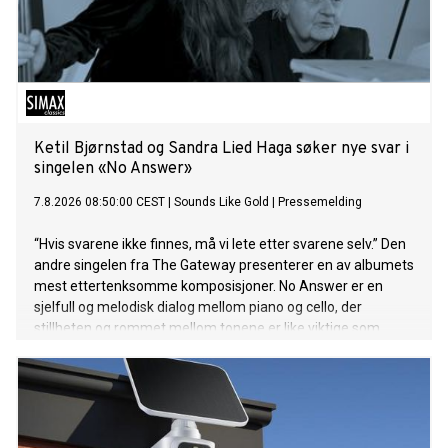
Ketil Bjørnstad og Sandra Lied Haga søker nye svar i
singelen «No Answer»
7.8.2026 08:50:00 CEST
|
Sounds Like Gold
|
Pressemelding
“Hvis svarene ikke finnes, må vi lete etter svarene selv.” Den
andre singelen fra The Gateway presenterer en av albumets
mest ettertenksomme komposisjoner. No Answer er en
sjelfull og melodisk dialog mellom piano og cello, der
stillheten og rommet mellom tonene er like viktige som
selve melodien.