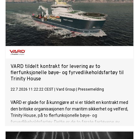
VARD tildelt kontrakt for levering av to
flerfunksjonelle bøye- og fyrvedlikeholdsfartøy til
Trinity House
22.7.2026 11:22:22 CEST
|
Vard Group
|
Pressemelding
VARD er glade for å kunngjøre at vi er tildelt en kontrakt med
den britiske organisasjonen for maritim sikkerhet og velferd,
Trinity House, på to flerfunksjonelle bøye- og
fyrvedlikeholdsfartøy. Dette er de to første fartøyene av
denne typen VARD har signert kontrakt på. Kontraktsverdien
overstiger 220 millioner euro.