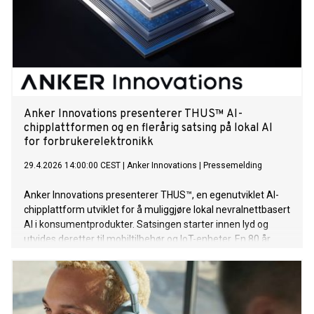
Anker Innovations presenterer THUS™ AI-
chipplattformen og en flerårig satsing på lokal AI
for forbrukerelektronikk
29.4.2026 14:00:00 CEST
|
Anker Innovations
|
Pressemelding
Anker Innovations presenterer THUS™, en egenutviklet AI-
chipplattform utviklet for å muliggjøre lokal nevralnettbasert
AI i konsumentprodukter. Satsingen starter innen lyd og
utvides deretter til mobiltilbehør og IoT-enheter. En 80 år
gammel arkitektur møter en ny æra Alle chip som utvikles i
dag bygger i grunn på en arkitektur som ble etablert i 1945
av matematikeren John von Neumann. Grunnprinsippet var
å dele opp og løse problemer steg for steg: å bryte ned et
problem i avgrensede deler, oversette dem til kode og kjøre