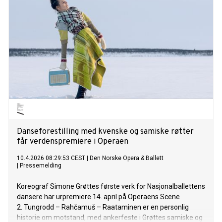
Danseforestilling med kvenske og samiske røtter
får verdenspremiere i Operaen
10.4.2026 08:29:53 CEST
|
Den Norske Opera & Ballett
|
Pressemelding
Koreograf Simone Grøttes første verk for Nasjonalballettens
dansere har urpremiere 14. april på Operaens Scene
2. Tungrodd – Rahčamuš – Raataminen er en personlig
historie om motstand, med ankerfeste i Grøttes samiske og