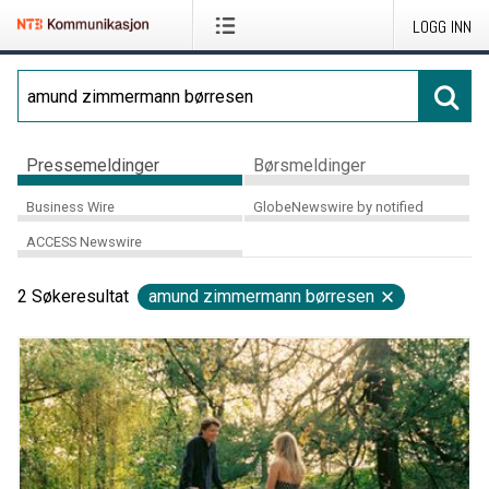
LOGG INN
Pressemeldinger
Børsmeldinger
Business Wire
GlobeNewswire by notified
ACCESS Newswire
2
Søkeresultat
amund zimmermann børresen