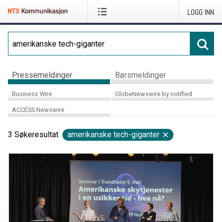
LOGG INN
Pressemeldinger
Børsmeldinger
Business Wire
GlobeNewswire by notified
ACCESS Newswire
3
Søkeresultat
amerikanske tech-giganter