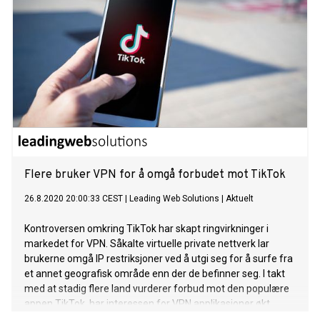
Flere bruker VPN for å omgå forbudet mot TikTok
26.8.2020 20:00:33 CEST
|
Leading Web Solutions
|
Aktuelt
Kontroversen omkring TikTok har skapt ringvirkninger i
markedet for VPN. Såkalte virtuelle private nettverk lar
brukerne omgå IP restriksjoner ved å utgi seg for å surfe fra
et annet geografisk område enn der de befinner seg. I takt
med at stadig flere land vurderer forbud mot den populære
appen TikTok, har interessen for VPN applikasjoner økt
markant.