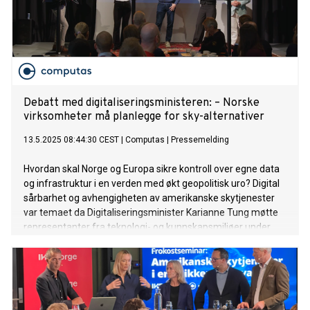
Debatt med digitaliseringsministeren: – Norske
virksomheter må planlegge for sky-alternativer
13.5.2025 08:44:30 CEST
|
Computas
|
Pressemelding
Hvordan skal Norge og Europa sikre kontroll over egne data
og infrastruktur i en verden med økt geopolitisk uro? Digital
sårbarhet og avhengigheten av amerikanske skytjenester
var temaet da Digitaliseringsminister Karianne Tung møtte
representanter fra teknologi- og kunnskapsmiljøer under
Computas og IKT Norges seminar i Trondheim fredag 9. mai.