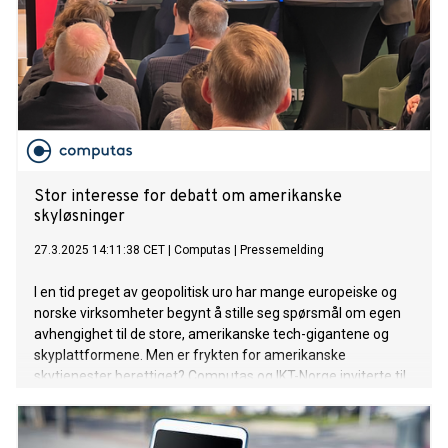
Stor interesse for debatt om amerikanske
skyløsninger
27.3.2025 14:11:38 CET
|
Computas
|
Pressemelding
I en tid preget av geopolitisk uro har mange europeiske og
norske virksomheter begynt å stille seg spørsmål om egen
avhengighet til de store, amerikanske tech-gigantene og
skyplattformene. Men er frykten for amerikanske
skytjenester berettiget? Computas og IKT-Norge inviterte til
frokostmøte og debatt i Computas’ lokaler onsdag denne
uken.