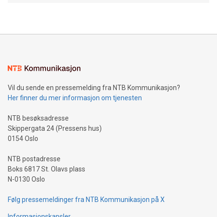
kombinasjon av kameraer, lidar- og radar-sensorer • Tas
først i bruk av mobilitetsleverandøren MOIA
Hanover/München, 5. september 2021: – Med svart-hvitt
kamuflasjemønster og høye takstrukturer ruller den stille inn
i hallen der Volkswagen-konsernets arrangement New Auto
Night finner sted kvelden før IAA Mobility 2021: En av de
første selvkjørende testbilene av den fullelektriske ID. BUZZ
AD (Autonomous Driving), fra Volkswagen Commercial
Vil du sende en pressemelding fra NTB Kommunikasjon?
Vehicles.
Her finner du mer informasjon om tjenesten
NTB besøksadresse
Skippergata 24 (Pressens hus)
0154 Oslo
NTB postadresse
Boks 6817 St. Olavs plass
N-0130 Oslo
Følg pressemeldinger fra NTB Kommunikasjon på X
Informasjonskapsler