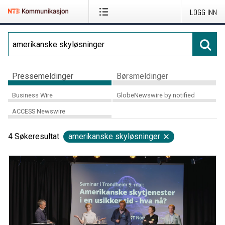
LOGG INN
Pressemeldinger
Børsmeldinger
Business Wire
GlobeNewswire by notified
ACCESS Newswire
4
Søkeresultat
amerikanske skyløsninger