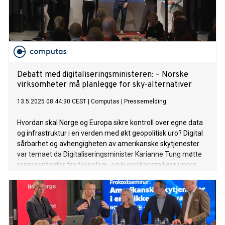
Debatt med digitaliseringsministeren: – Norske
virksomheter må planlegge for sky-alternativer
13.5.2025 08:44:30 CEST
|
Computas
|
Pressemelding
Hvordan skal Norge og Europa sikre kontroll over egne data
og infrastruktur i en verden med økt geopolitisk uro? Digital
sårbarhet og avhengigheten av amerikanske skytjenester
var temaet da Digitaliseringsminister Karianne Tung møtte
representanter fra teknologi- og kunnskapsmiljøer under
Computas og IKT Norges seminar i Trondheim fredag 9. mai.