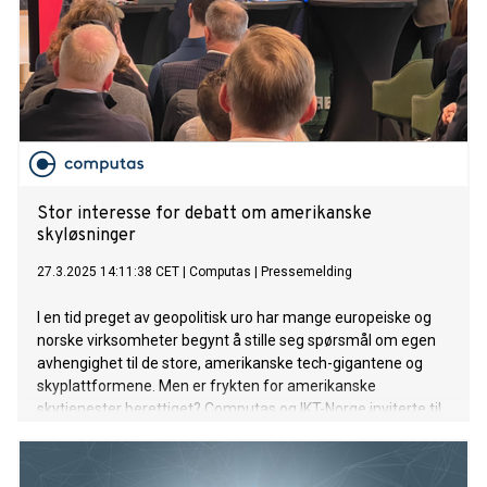
Stor interesse for debatt om amerikanske
skyløsninger
27.3.2025 14:11:38 CET
|
Computas
|
Pressemelding
I en tid preget av geopolitisk uro har mange europeiske og
norske virksomheter begynt å stille seg spørsmål om egen
avhengighet til de store, amerikanske tech-gigantene og
skyplattformene. Men er frykten for amerikanske
skytjenester berettiget? Computas og IKT-Norge inviterte til
frokostmøte og debatt i Computas’ lokaler onsdag denne
uken.