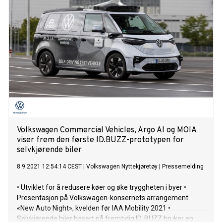
Volkswagen Commercial Vehicles, Argo AI og MOIA
viser frem den første ID.BUZZ-prototypen for
selvkjørende biler
8.9.2021 12:54:14 CEST
|
Volkswagen Nyttekjøretøy
|
Pressemelding
• Utviklet for å redusere køer og øke tryggheten i byer •
Presentasjon på Volkswagen-konsernets arrangement
«New Auto Night», kvelden før IAA Mobility 2021 •
Selvkjørende biler basert på fremtidig ID. BUZZ bruker en