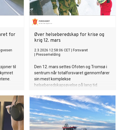
ret for
Øver helseberedskap for krise og
krig 12. mars
egvesen
2.3.2026 12:58:06 CET
|
Forsvaret
|
Pressemelding
sjoner til
Den 12. mars settes Ofoten og Tromsø i
ekymret
sentrum når totalforsvaret gjennomfører
antene.
sin mest komplekse
helseberedskapsøvelse på lang tid.