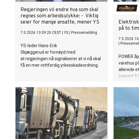
Regjeringen vil endre hva som skal
regnes som arbeidsulykke: - Viktig
seier for mange ansatte, mener YS
Elektrisk
på to ti
7.5.2026 13:09:20 CEST
|
YS
|
Pressemelding
7.5.2026 10
|
Pressemel
YS-leder Hans-Erik
Skjæggerud er fornøyd med
POWER åpn
at regjeringen nå signaliserer at vi nå skal
varehus på
få en mer rettferdig yrkesskadeordning.
allerede e
passert 3,2