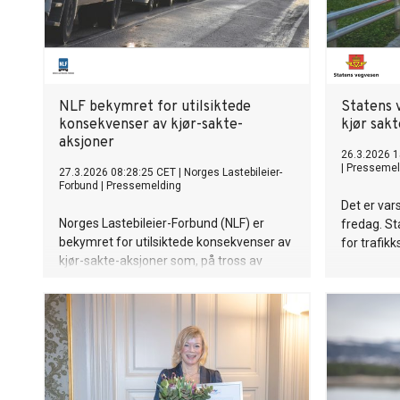
NLF bekymret for utilsiktede
Statens 
konsekvenser av kjør-sakte-
kjør sak
aksjoner
26.3.2026 1
|
Pressemel
27.3.2026 08:28:25 CET
|
Norges Lastebileier-
Forbund
|
Pressemelding
Det er vars
Norges Lastebileier-Forbund (NLF) er
fredag. S
bekymret for utilsiktede konsekvenser av
for trafikk
kjør-sakte-aksjoner som, på tross av
gårsdagens vedtak om avgiftskutt i
Stortinget, er varslet flere steder i landet i
dag. Forbundet mener aksjonsformen
kan ramme transportnæringen selv, gå ut
over trafikksikkerheten og skape alvorlige
utfordringer for sjåfører og bedrifter.