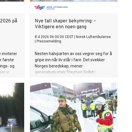
 2026 på
Nye tall skaper bekymring: –
Viktigere enn noen gang
8.4.2026 06:00:00 CEST
|
Norsk Luftambulanse
|
Pressemelding
 inviterer
Nesten halvparten av oss vegrer seg for å
r første
gripe inn når liv står i fare. Det svekker
ings- og
Norges beredskap, mener
ser vi
generalsekretær Stephen Sollid i
 praksis,
Stiftelsen Norsk Luftambulanse.
gjørende i
.