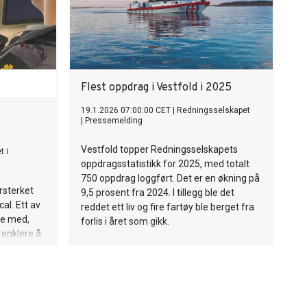
Flest oppdrag i Vestfold i 2025
19.1.2026 07:00:00 CET
|
Redningsselskapet
|
Pressemelding
Vestfold topper Redningsselskapets
t i
oppdragsstatistikk for 2025, med totalt
750 oppdrag loggført. Det er en økning på
rsterket
9,5 prosent fra 2024. I tillegg ble det
l. Ett av
reddet ett liv og fire fartøy ble berget fra
be med,
forlis i året som gikk.
 enklere å
telligens.