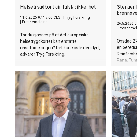
Helsetrygdkort gir falsk sikkerhet
Stenger 
brannøve
11.6.2026 07:15:00 CEST
|
Tryg Forsikring
|
Pressemelding
26.5.2026 0
|
Pressemel
Tar du sjansen på at det europeiske
Onsdag 27
helsetrygdkortet kan erstatte
en bereds
reiseforsikringen? Det kan koste deg dyrt,
Reinforshe
advarer Tryg Forsikring.
Rana. Tunn
klokka 09.