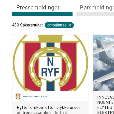
Pressemeldinger
Børsmelding
430
Søkeresultat
ambulanse
INNOVA
NOEMI 3
Rytter omkom etter ulykke under
FLYTES
en treningssamling i feltritt
ELEKTRI