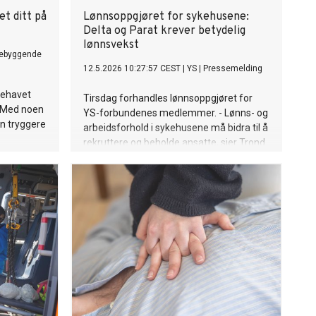
et ditt på
Lønnsoppgjøret for sykehusene:
Delta og Parat krever betydelig
lønnsvekst
rebyggende
12.5.2026 10:27:57 CEST
|
YS
|
Pressemelding
kehavet
Tirsdag forhandles lønnsoppgjøret for
n. Med noen
YS-forbundenes medlemmer. - Lønns- og
en tryggere
arbeidsforhold i sykehusene må bidra til å
rekruttere og beholde ansatte, sier Trond
Ellefsen, forbundsleder i Delta og
forhandlingsleder for YS-forbundene.