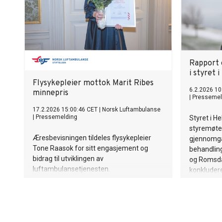
Rapport 
i styret 
Flysykepleier mottok Marit Ribes
6.2.2026 10
minnepris
|
Pressemel
17.2.2026 15:00:46 CET
|
Norsk Luftambulanse
|
Pressemelding
Styret i He
styremøtet
Æresbevisningen tildeles flysykepleier
gjennomga
Tone Raasok for sitt engasjement og
behandling
bidrag til utviklingen av
og Romsda
luftambulansetjenesten.
konkluder
hjerteinfa
Midt-Norg