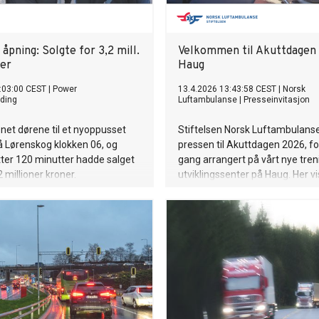
 åpning: Solgte for 3,2 mill.
Velkommen til Akuttdagen
mer
Haug
:03:00 CEST
|
Power
13.4.2026 13:43:58 CEST
|
Norsk
ding
Luftambulanse
|
Presseinvitasjon
et dørene til et nyoppusset
Stiftelsen Norsk Luftambulanse
 Lørenskog klokken 06, og
pressen til Akuttdagen 2026, fo
tter 120 minutter hadde salget
gang arrangert på vårt nye tren
 millioner kroner.
utviklingssenter på Haug. Her vi
hvordan redningskjeden jobber i
og hvilke ferdigheter som er av
de første kritiske minuttene før
profesjonell hjelp kommer frem