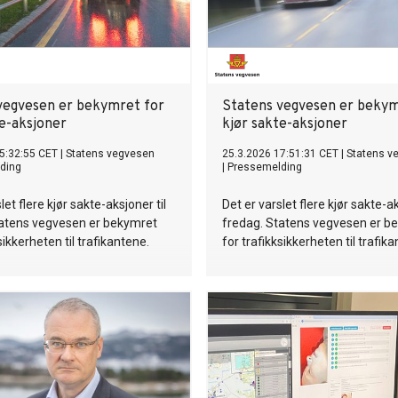
vegvesen er bekymret for
Statens vegvesen er bekym
te-aksjoner
kjør sakte-aksjoner
5:32:55 CET
|
Statens vegvesen
25.3.2026 17:51:31 CET
|
Statens v
ding
|
Pressemelding
let flere kjør sakte-aksjoner til
Det er varslet flere kjør sakte-ak
tatens vegvesen er bekymret
fredag. Statens vegvesen er b
sikkerheten til trafikantene.
for trafikksikkerheten til trafik