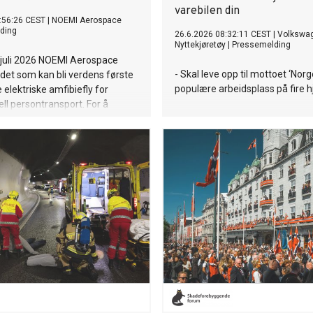
varebilen din
:56:26 CEST
|
NOEMI Aerospace
ding
26.6.2026 08:32:11 CEST
|
Volkswa
Nyttekjøretøy
|
Pressemelding
 juli 2026 NOEMI Aerospace
- Skal leve opp til mottoet ‘Nor
det som kan bli verdens første
populære arbeidsplass på fire hj
e elektriske amfibiefly for
l persontransport. For å
 den avgjørende flytestfasen
nnovasjon Norge selskapet 30
roner i støtte til prosjektet.