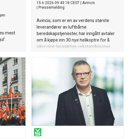
15.6.2026 09:43:18 CEST
|
Avincis
|
Pressemelding
gen
Avincis, som er en av verdens største
leverandører av luftbårne
ges mest
beredskapstjenester, har inngått avtaler
ul’.
om å kjøpe inn 30 nye helikoptre for å
sikre sine langsiktige vekstambisjoner.