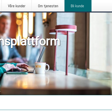
Våre kunder
Om tjenesten
Bli kunde
nsplattform