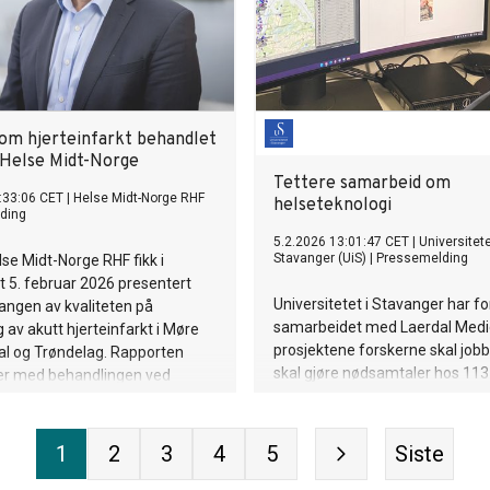
om hjerteinfarkt behandlet
i Helse Midt-Norge
Tettere samarbeid om
:33:06 CET
|
Helse Midt-Norge RHF
helseteknologi
ding
5.2.2026 13:01:47 CET
|
Universitete
Stavanger (UiS)
|
Pressemelding
lse Midt-Norge RHF fikk i
 5. februar 2026 presentert
Universitetet i Stavanger har fo
ngen av kvaliteten på
samarbeidet med Laerdal Medica
 av akutt hjerteinfarkt i Møre
prosjektene forskerne skal job
l og Trøndelag. Rapporten
skal gjøre nødsamtaler hos 113
er med behandlingen ved
håndtere ved hjelp av kunstig in
rkt av typen STEMI er god i
e.
1
2
3
4
5
Siste