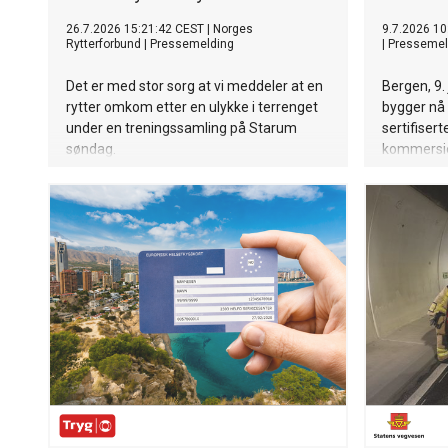
26.7.2026 15:21:42 CEST
|
Norges
9.7.2026 10
Rytterforbund
|
Pressemelding
|
Pressemel
Det er med stor sorg at vi meddeler at en
Bergen, 9.
rytter omkom etter en ulykke i terrenget
bygger nå 
under en treningssamling på Starum
sertifisert
søndag.
kommersiel
finansiere
tildeler I
millioner k