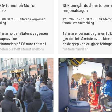
E6-tunnel på Mo for
Slik unngår du å miste barn
lse
nasjonaldagen
8:00:00 CEST
|
Statens vegvesen
12.5.2026 12:11:08 CEST
|
Skadefo
ding
forum
|
Pressemelding
. mai holder Statens vegvesen
17. mai er barnas dag, men fol
kapsøvelse i
gjør det lett å miste oversikte
itunnelen på E6 nord for Mo i
enkle grep kan du gjøre feiring
elen blir helt stengt mellom
for hele familien.
00 og 14.30.