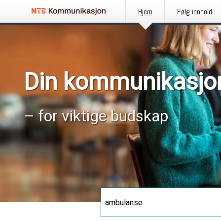
Hjem
Følg innhold
Din kommunikasjo
– for viktige budskap