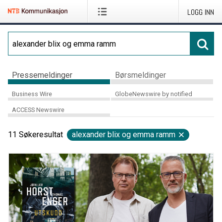
LOGG INN
Pressemeldinger
Børsmeldinger
Business Wire
GlobeNewswire by notified
ACCESS Newswire
11
Søkeresultat
alexander blix og emma ramm