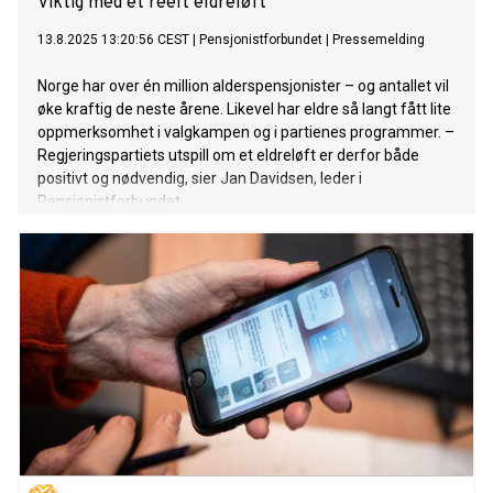
Viktig med et reelt eldreløft
13.8.2025 13:20:56 CEST
|
Pensjonistforbundet
|
Pressemelding
Norge har over én million alderspensjonister – og antallet vil
øke kraftig de neste årene. Likevel har eldre så langt fått lite
oppmerksomhet i valgkampen og i partienes programmer. –
Regjeringspartiets utspill om et eldreløft er derfor både
positivt og nødvendig, sier Jan Davidsen, leder i
Pensjonistforbundet.