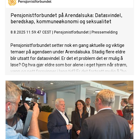
Pensjonistforbundet på Arendalsuka: Datasvindel,
beredskap, kommuneøkonomi og seksualitet
8.8.2025 11:59:47 CEST
|
Pensjonistforbundet
|
Pressemelding
Pensjonistforbundet setter nok en gang aktuelle og viktige
temaer på agendaen under Arendalsuka. Stadig flere eldre
blir utsatt for datasvindel. Er det et problem det er mulig å
løse? Og hva gjør eldre som bor alene i eget hjem når strøm,
vann og nett forsvinner i lang tid? Er det fortsatt mulig å "bo
trygt hjemme"?