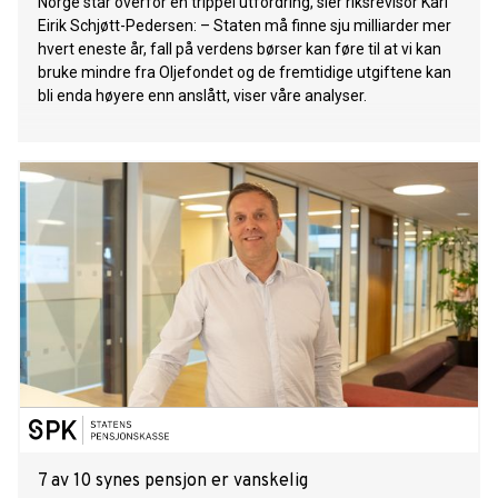
Norge står overfor en trippel utfordring, sier riksrevisor Karl
Eirik Schjøtt-Pedersen: – Staten må finne sju milliarder mer
hvert eneste år, fall på verdens børser kan føre til at vi kan
bruke mindre fra Oljefondet og de fremtidige utgiftene kan
bli enda høyere enn anslått, viser våre analyser.
7 av 10 synes pensjon er vanskelig