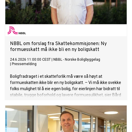
NBBL om forslag fra Skattekommisjonen: Ny
formuesskatt må ikke bli en ny boligskatt
24.6.2026 11:00:00 CEST
|
NBBL - Norske Boligbyggelag
|
Pressemelding
Boligfradraget i et skatteforlik må være så høyt at
formueskatten ikke blir en ny boligskatt. – Vi må ikke svekke
folks mulighet til å eie egen bolig, for eierlinjen har bidratt til
stabile, trygge boforhold og lavere formuesulikhet, sier Bård
Folke Fredriksen, adm.dir. NBBL