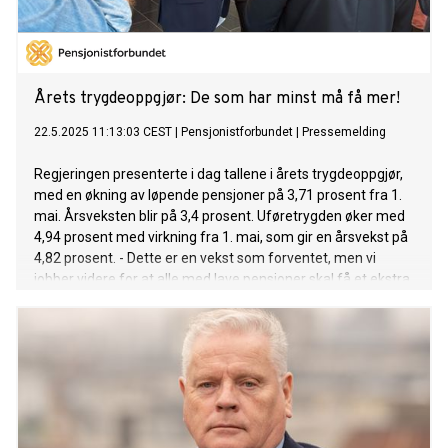
Årets trygdeoppgjør: De som har minst må få mer!
22.5.2025 11:13:03 CEST
|
Pensjonistforbundet
|
Pressemelding
Regjeringen presenterte i dag tallene i årets trygdeoppgjør,
med en økning av løpende pensjoner på 3,71 prosent fra 1.
mai. Årsveksten blir på 3,4 prosent. Uføretrygden øker med
4,94 prosent med virkning fra 1. mai, som gir en årsvekst på
4,82 prosent. - Dette er en vekst som forventet, men vi
jobber videre for at alle med lave pensjoner skal få et ekstra
løft, sier forbundsleder Jan Davidsen i Pensjonistforbundet.