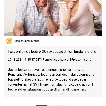
Forventer et bedre 2025-budsjett for landets eldre
29.11.2024 15:35:37 CET
|
Pensjonistforbundet
|
Pressemelding
Jeg er bekymret over regjeringens prioriteringer, sa
Pensjonistforbundets leder Jan Davidsen, da regjeringens
budsjettforslag ble lagt frem 7. oktober. I disse dager
forventer han at SV får gjennomslag for viktige krav for å
bedre eldres situasjon, i budsjettforhandlingene med
regjeringen. - Kravene fra SV er i tråd med regjeringens
ambisjoner om å utjevne forskjeller og løfte flere ut av
fattigdom, sier han.