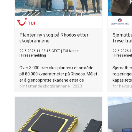
Planter ny skog på Rhodos etter
Sjømatbe
skogbrannene
fryse tr
22.6.2026 11:38:15 CEST
|
TUI Norge
22.6.2026 1
|
Pressemelding
|
Pressemel
Over 3.000 trær skal plantes i et område
Sjømatbedr
på 80.000 kvadratmeter på Rhodos. Målet
regjering
er å gjenopprette skadene etter de
kapasitets
omfattende skogbrannene i 2023.
for havbru
om full sta
medisin til
umiddelbar
områder un
administre
Eriksson.