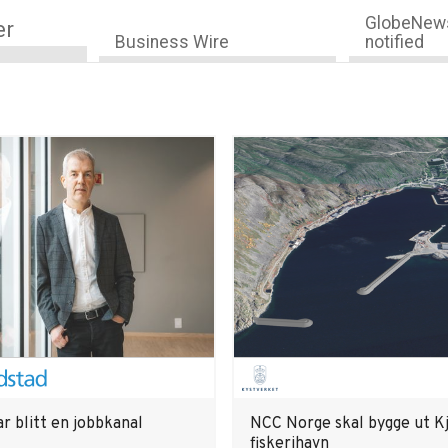
GlobeNews
er
Business Wire
notified
r blitt en jobbkanal
NCC Norge skal bygge ut Kj
fiskerihavn