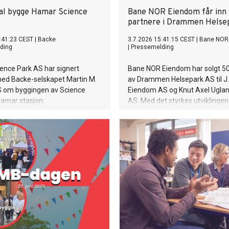
al bygge Hamar Science
Bane NOR Eiendom får inn 
partnere i Drammen Helse
:41:23 CEST
|
Backe
3.7.2026 15:41:15 CEST
|
Bane NOR
ding
|
Pressemelding
ence Park AS har signert
Bane NOR Eiendom har solgt 50
med Backe-selskapet Martin M.
av Drammen Helsepark AS til J.
 om byggingen av Science
Eiendom AS og Knut Axel Uglan
Hamar stasjon.
AS. Med det styrkes utviklingen
kontrakten er på i overkant av
Norges mest ambisiøse helse- 
d kroner, og byggestart er
byutviklingsprosjekter.
østen 2026.