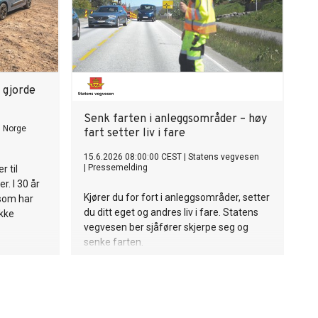
 gjorde
Senk farten i anleggsområder – høy
s Norge
fart setter liv i fare
15.6.2026 08:00:00 CEST
|
Statens vegvesen
|
Pressemelding
 til
r. I 30 år
Kjører du for fort i anleggsområder, setter
 som har
du ditt eget og andres liv i fare. Statens
ikke
vegvesen ber sjåfører skjerpe seg og
senke farten.