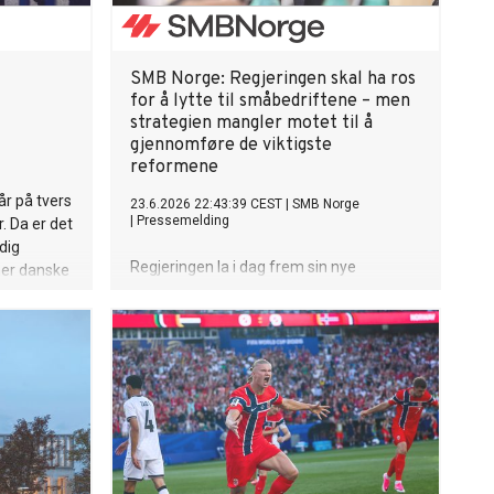
SMB Norge: Regjeringen skal ha ros
for å lytte til småbedriftene – men
strategien mangler motet til å
gjennomføre de viktigste
reformene
r på tvers
23.6.2026 22:43:39 CEST
|
SMB Norge
|
Pressemelding
. Da er det
dig
Regjeringen la i dag frem sin nye
er danske
nasjonale forenklingsstrategi for
skrevet bok
næringslivet, «En enklere hverdag for
næringslivet». Administrerende direktør i
SMB Norge, Jørund H. Rytman, gir
regjeringen tydelig ros for endelig å ha
tatt innover seg organisasjonens
problemforståelse og faglige analyser fra
de siste tre årene. Han advarer samtidig
kraftig mot at strategien forblir en