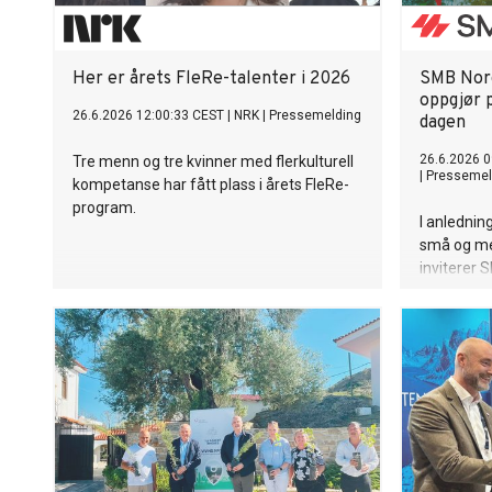
Her er årets FleRe-talenter i 2026
SMB Norg
oppgjør 
26.6.2026 12:00:33 CEST
|
NRK
|
Pressemelding
dagen
26.6.2026 0
Tre menn og tre kvinner med flerkulturell
|
Pressemel
kompetanse har fått plass i årets FleRe-
program.
I anlednin
små og mel
inviterer 
politisk o
hverdagsn
advarer o
skattetryk
regelendri
innovasjon
distriktsbe