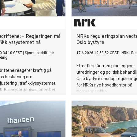
driftene: – Regjeringen må
NRKs reguleringsplan vedta
afikklyssystemet nå
Oslo bystyre
0:34:10 CEST
|
Sjømatbedriftene
17.6.2026 19:53:52 CEST
|
NRK
|
Pr
ding
Etter flere år med planlegging,
iftene reagerer kraftig på
utredninger og politisk behandl
ens beslutning om
Oslo bystyre onsdag regulerin
justering i trafikklyssystemet
for NRKs nye hovedkontor på
k. Bransjeorganisasjonen ber
Normannsløkka.
ns i nedtrekk. – Dette er feil
 feil tid. Regjeringen må
t fryse trafikklyssystemet i alle
ntatt de grønne, sier
rende direktør Robert H.