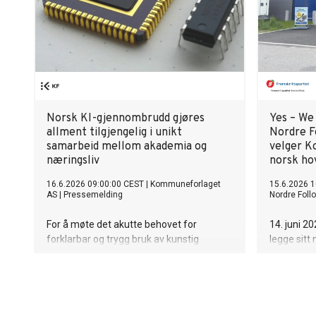
Norsk KI-gjennombrudd gjøres
Yes – We 
allment tilgjengelig i unikt
Nordre Fo
samarbeid mellom akademia og
velger K
næringsliv
norsk ho
16.6.2026 09:00:00 CEST
|
Kommuneforlaget
15.6.2026 1
AS
|
Pressemelding
Nordre Follo
For å møte det akutte behovet for
14. juni 2
forklarbar og trygg bruk av kunstig
legge sitt
intelligens i offentlig sektor, gjør KF
ved Kolbot
(Kommuneforlaget AS) og Universitetet i
blir løfte
Agder / Centre for Artificial Intelligence
hvordan p
Research (CAIR) nå den norskutviklede
jobbe nær
Tsetlin-teknologien tilgjengelig som fri
tiltrekke s