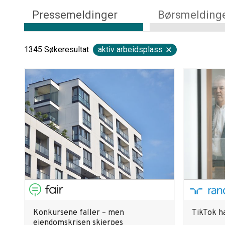
Pressemeldinger
Børsmelding
1345
Søkeresultat
aktiv arbeidsplass
Konkursene faller – men
TikTok ha
eiendomskrisen skjerpes