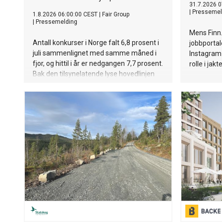
31.7.2026 0
|
Pressemel
1.8.2026 06:00:00 CEST
|
Fair Group
|
Pressemelding
Mens Finn.
Antall konkurser i Norge falt 6,8 prosent i
jobbportale
juli sammenlignet med samme måned i
Instagram 
fjor, og hittil i år er nedgangen 7,7 prosent.
rolle i jak
Bak den tilsynelatende lyse hovedlinjen
skjuler det seg en sektor som beveger
seg motsatt vei: eiendomskonkursene
doblet seg i juli, og har aldri vært flere i et
halvårsperspektiv. Krisen som tidligere
rammet entreprenørene sitter nå tettere
på eierleddet.