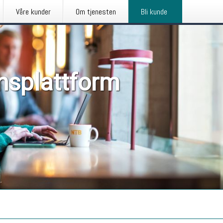
Våre kunder
Om tjenesten
Bli kunde
nsplattform