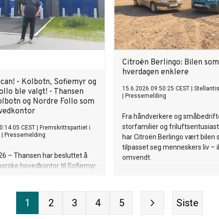
Citroën Berlingo: Bilen som
hverdagen enklere
can! - Kolbotn, Sofiemyr og
15.6.2026 09:50:25 CEST
|
Stellanti
llo ble valgt! - Thansen
|
Pressemelding
olbotn og Nordre Follo som
vedkontor
Fra håndverkere og småbedrifter
storfamilier og friluftsentusiaste
0:14:05 CEST
|
Fremskrittspartiet i
|
Pressemelding
har Citroën Berlingo vært bilen
tilpasset seg menneskers liv – 
026 – Thansen har besluttet å
omvendt.
 norske hovedkontor til Sofiemyr
n i Nordre Follo. Beslutningen
t frem som et eksempel på
olitikerne i kommunen kan
1
2
3
4
5
Siste
t med næringsaktører for å
eg flere arbeidsplasser,