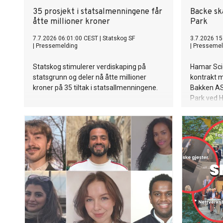
35 prosjekt i statsalmenningene får
Backe sk
åtte millioner kroner
Park
7.7.2026 06:01:00 CEST
|
Statskog SF
3.7.2026 15
|
Pressemelding
|
Pressemel
Statskog stimulerer verdiskaping på
Hamar Sci
statsgrunn og deler nå åtte millioner
kontrakt 
kroner på 35 tiltak i statsallmenningene.
Bakken AS
Park ved 
Entreprise
én milliar
planlagt h