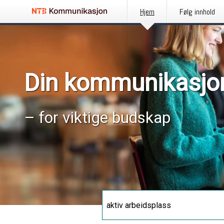
Hjem
Følg innhold
Din kommunikasjo
– for viktige budskap