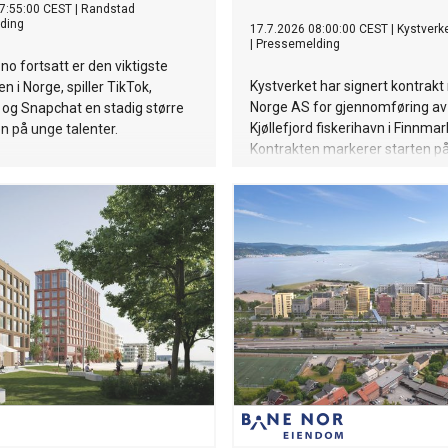
7:55:00 CEST
|
Randstad
ding
17.7.2026 08:00:00 CEST
|
Kystverk
|
Pressemelding
no fortsatt er den viktigste
Kystverket har signert kontrak
n i Norge, spiller TikTok,
Norge AS for gjennomføring av 
og Snapchat en stadig større
Kjøllefjord fiskerihavn i Finnmar
ten på unge talenter.
Kontrakten markerer starten på 
tiltak for å styrke sikkerheten o
kapasiteten i havna, og legge til
videre utvikling av fiskerinærin
annen næringsaktivitet i områd