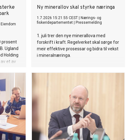
sterke
Ny minerallov skal styrke næringa
park
1.7.2026 15:21:55 CEST
|
Nærings- og
fiskeridepartementet
|
Pressemelding
 Eiendom
1. juli trer den nye minerallova med
 prosent
forskrift i kraft. Regelverket skal sørge for
B. Ugland
meir effektive prosessar og bidra til vekst
d Holding
i mineralnæringa.
 av et av
og