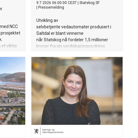
9.7.2026 06:00:00 CEST
|
Statskog SF
|
Pressemelding
et
Utvikling av
t med NCC
selvbetjente vedautomater produsert i
prosjektet
Saltdal er blant vinnerne
k.
når Statskog nå fordeler 1,5 millioner
et viktig
kroner fra sin verdiskapingsordning.
g
 rette for
gen og
et.