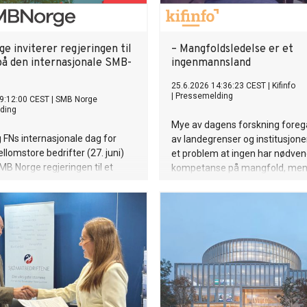
e inviterer regjeringen til
– Mangfoldsledelse er et
på den internasjonale SMB-
ingenmannsland
25.6.2026 14:36:23 CEST
|
Kifinfo
|
Pressemelding
9:12:00 CEST
|
SMB Norge
ding
Mye av dagens forskning foregå
g FNs internasjonale dag for
av landegrenser og institusjoner
lomstore bedrifter (27. juni)
et problem at ingen har nødven
SMB Norge regjeringen til et
kompetanse på mangfold, men
ppgjør om rammevilkårene for
Jakob F. Christensen, som har 
æringslivet. Organisasjonen
om temaet.
m at en kombinasjon av økt
k og ferske byråkratiske
nger er i ferd med å kvele
skraften i norske
drifter.