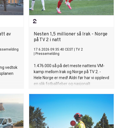
samling med gode intensjoner dersom
regjeringen fortsetter å vike unna de
mest konkrete, gryteklare og tyngste
strukturelle reformene.
tt av
Nesten 1,5 millioner så Irak - Norge
på TV 2 i natt
essemelding
17.6.2026 09:35:40 CEST
|
TV 2
|
Pressemelding
1.476.000 så på det meste nattens VM-
ing vedtok
kamp mellom Irak og Norge på TV 2. -
gsplanen
Hele Norge er med! Aldri før har vi opplevd
en slik fotballfeber og nasjonalt
fellesskap, sier sportsredaktør Vegard
Jansen Hagen i TV 2.