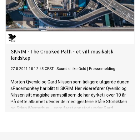
SKRIM - The Crooked Path - et vilt musikalsk
landskap
27.8.2021 10:12:43 CEST
|
Sounds Like Gold
|
Pressemelding
Morten Qvenild og Gard Nilssen som tidligere utgjorde duoen
sPacemonKey har blitt til SKRIM. Her viderefører Qvenild og
Nilssen sitt magiske samspill som de har dyrket i over 10 år.
På dette albumet utvider de med gjestene Ståle Storløkken
og Stian Westerhus – som først oppstod under Gard
Nilssens redicency på Moldejazz i 2019. Disse fire
improviserende musikalske vandringsmennene har gått i
studio, eller ut på tur om du vil. De gikk på krokete stier inn i
et vilt musikalsk landskap som du garantert aldri har hørt før.