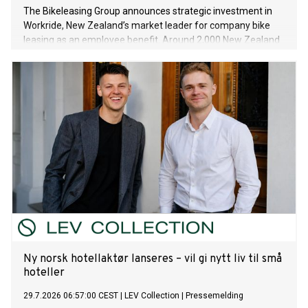
The Bikeleasing Group announces strategic investment in
Workride, New Zealand’s market leader for company bike
leasing as an employee benefit. Around 2,000 New Zealand
employers already use Workride’s offering. The investment
extends the Bikeleasing Group’s international presence and
marks its next cross-continental step in its growth trajectory.
Ny norsk hotellaktør lanseres – vil gi nytt liv til små
hoteller
29.7.2026 06:57:00 CEST
|
LEV Collection
|
Pressemelding