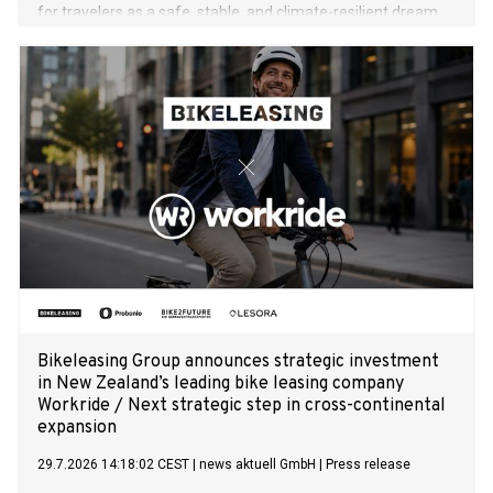
for travelers as a safe, stable, and climate-resilient dream
destination. Faced with extreme summer heat in Southern
Europe and global geopolitical uncertainties, sustainable
travel concepts like "Coolcation" and "Silent Travelling" are
experiencing an unprecedented boom.
Bikeleasing Group announces strategic investment
in New Zealand’s leading bike leasing company
Workride / Next strategic step in cross-continental
expansion
29.7.2026 14:18:02 CEST
|
news aktuell GmbH
|
Press release