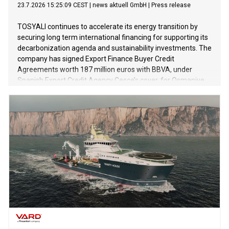
23.7.2026 15:25:09 CEST
|
news aktuell GmbH
|
Press release
TOSYALI continues to accelerate its energy transition by
securing long term international financing for supporting its
decarbonization agenda and sustainability investments. The
company has signed Export Finance Buyer Credit
Agreements worth 187 million euros with BBVA, under
Spanish Export Credit Agency Cesce’s cover, for Osmaniye
and Niğde Projects in its first phase of solar power plant
(SPP) investments with total capacity of 1.2 GW.