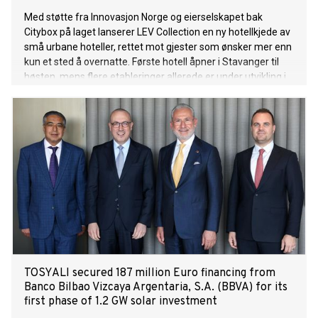
Med støtte fra Innovasjon Norge og eierselskapet bak
Citybox på laget lanserer LEV Collection en ny hotellkjede av
små urbane hoteller, rettet mot gjester som ønsker mer enn
kun et sted å overnatte. Første hotell åpner i Stavanger til
høsten, mens flere etableringer allerede er under utvikling i
andre norske byer.
TOSYALI secured 187 million Euro financing from
Banco Bilbao Vizcaya Argentaria, S.A. (BBVA) for its
first phase of 1.2 GW solar investment