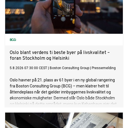
Oslo blant verdens ti beste byer på livskvalitet –
foran Stockholm og Helsinki
5.8.2026 07:30:00 CEST
|
Boston Consulting Group
|
Pressemelding
Oslo havner på 21. plass av 61 byer i en ny global rangering
fra Boston Consulting Group (BCG) – men klatrer helt til
åttendeplass når det gjelder innbyggernes livskvalitet og
økonomiske muligheter. Dermed slår Oslo både Stockholm
og Helsinki på dette området, mens kun København gjør det
bedre blant de nordiske hovedstedene.