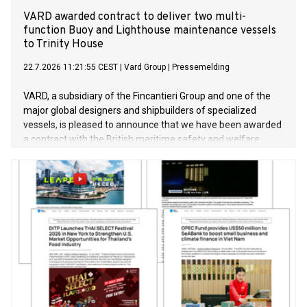
VARD awarded contract to deliver two multi-
function Buoy and Lighthouse maintenance vessels
to Trinity House
22.7.2026 11:21:55 CEST
|
Vard Group
|
Pressemelding
VARD, a subsidiary of the Fincantieri Group and one of the
major global designers and shipbuilders of specialized
vessels, is pleased to announce that we have been awarded
a contract with the British maritime safety and welfare
organisation Trinity House for two multi-function Buoy and
Lighthouse maintenance vessels. These are the first two
vessels VARD has signed of its kind. The value of the
contract exceeds 220 mill. euros.