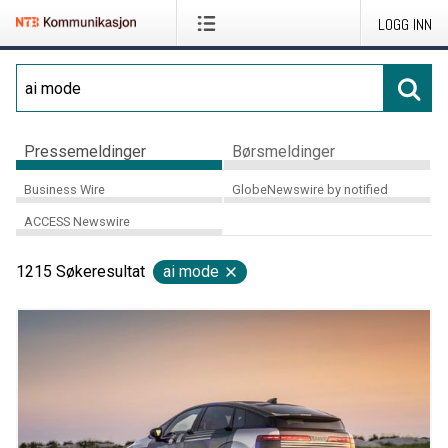
LOGG INN
Pressemeldinger
Børsmeldinger
Business Wire
GlobeNewswire by notified
ACCESS Newswire
1215
Søkeresultat
ai mode