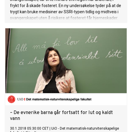
frykt for å skade fosteret. En ny undersøkelse tyder på at de
trygt kan bruke medisiner av SSRI-typen tidlig og midtveis i
svangerskapet uten å risikere at fosteret får hjerneskader.
– De evnerike barna går fortsatt for lut og kaldt
vann
30.1.2018 05:30:00 CET
|
UiO - Det matematisk-naturvitenskapelige