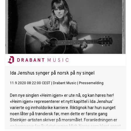
Ida Jenshus synger på norsk på ny singel
11.9.2020 08:22:00 CEST
|
Drabant Music
|
Pressemelding
Den nye singlen «Heim igjen» er ute nå, og kan høres her!
«Heim igjen» representerer et nytt kapittel i Ida Jenshus’
varierte og innholdsrike karriere. Riktignok har hun sunget
noen låter på trøndersk før, men dette er første gang
Steinkjer-artisten skriver på morsmålet. Foranledningen er
en kampanje for Bufetat region Midt-Norge som blant annet