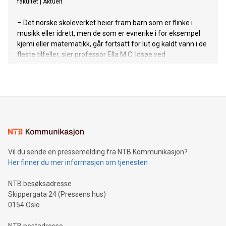
fakultet
|
Aktuelt
– Det norske skoleverket heier fram barn som er flinke i
musikk eller idrett, men de som er evnerike i for eksempel
kjemi eller matematikk, går fortsatt for lut og kaldt vann i de
fleste tilfeller, sier professor Ella M.C. Idsøe ved
Naturfagsenteret. Men nå har vi i alle fall begynt å snakke
om temaet, påpeker hun.
Vil du sende en pressemelding fra NTB Kommunikasjon?
Her finner du mer informasjon om tjenesten
NTB besøksadresse
Skippergata 24 (Pressens hus)
0154 Oslo