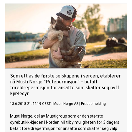
jobber for å hjelpe utsatt ungdom. Nå lanseres
behandlingsopplegget TFCO i Trøndelag, der hensikten er å
finne behandlingshjem til ungdom med adferdsproblemer
som gjør det vanskelig for dem å bo med foreldrene – med
mål om at de skal vende tilbake til egne familier på et
senere tidspunkt. Det er en sak Ida stiller seg helhjertet bak.
– Jeg ble kontaktet av reklamebyrået Tibe T i Trondheim
som jobber med kampanjen. De hadde sett videoen til «Har
du glemt», en duett jeg sang med Rasmus Rohde for et par
år siden. Den hadde akkurat den stemningen de var ute
etter, og de spurte om jeg kunne tenke meg å skrive en sang
til kampanjen, på norsk. Teksten
Som ett av de første selskapene i verden, etablerer
nå Musti Norge ”Potepermisjon” – betalt
foreldrepermisjon for ansatte som skaffer seg nytt
kjæledyr
13.6.2018 21:44:19 CEST
|
Musti Norge AS
|
Pressemelding
Musti Norge, del av Mustigroup som er den største
dyrebutikk-kjeden i Norden, vil tilby muligheten for 3 dagers
betalt foreldrepermisjon for ansatte som skaffer seg valp