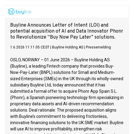
Buyline Announces Letter of Intent (LOI) and
potential acquisition of AI and Data Innovator Phonr
to Revolutionize “Buy Now Pay Later” solutions.
1.6.2026 11:11:05 CEST
|
Buyline Holding AS
|
Pressemelding
OSLO, NORWAY – 01 June 2026 – Buyline Holding AS
(Buyline), a leading Fintech company that provides Buy-
Now-Pay-Later (BNPL) solutions for Small and Medium-
sized Enterprises (SMEs) in the UK through its wholly-owned
subsidiary Buyline Ltd, today announced that it has
submitted a formal offer to acquire Phonr App Spain S.L.
(Phonr), a Spanish pioneering technology firm specializing in
proprietary data assets and AI-driven recommendation
solutions. Deal rationale: The proposed acquisition aligns
with Buyline’s commitment to delivering frictionless,
innovative financing solutions to the UK SME market. Buyline
will use AI to improve profitability, strengthen risk