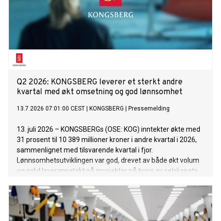
Q2 2026: KONGSBERG leverer et sterkt andre
kvartal med økt omsetning og god lønnsomhet
13.7.2026 07:01:00 CEST
|
KONGSBERG
|
Pressemelding
13. juli 2026 – KONGSBERGs (OSE: KOG) inntekter økte med
31 prosent til 10 389 millioner kroner i andre kvartal i 2026,
sammenlignet med tilsvarende kvartal i fjor.
Lønnsomhetsutviklingen var god, drevet av både økt volum
og solid leveransetakt på prosjekter på tvers av selskapets
tre divisjoner.