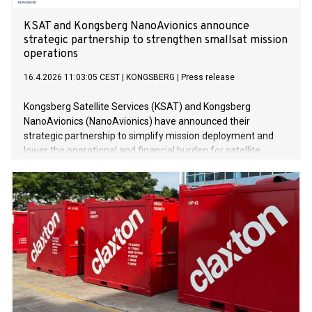
KSAT and Kongsberg NanoAvionics announce
strategic partnership to strengthen smallsat mission
operations
16.4.2026 11:03:05 CEST
|
KONGSBERG
|
Press release
Kongsberg Satellite Services (KSAT) and Kongsberg
NanoAvionics (NanoAvionics) have announced their
strategic partnership to simplify mission deployment and
lower the operational and financial burden for satellite
owners.