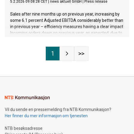
5.2.2026 09:08:28 CET
|
news aktuell GmbH
|
Press release
Sales after nine months up on previous year, increasing by
some 6.1 percent Adjusted EBITDA considerably better than
in previous year – efficiency measures having a clear impact
Incoming orders down on previous year, as expected, due to
underlying economic conditions and absence of drupa
effect Successful positioning in security, defense, and
energy technologies Full-year forecast confirmed despite
1
>>
challenging environment
Vil du sende en pressemelding fra NTB Kommunikasjon?
Her finner du mer informasjon om tjenesten
NTB besøksadresse