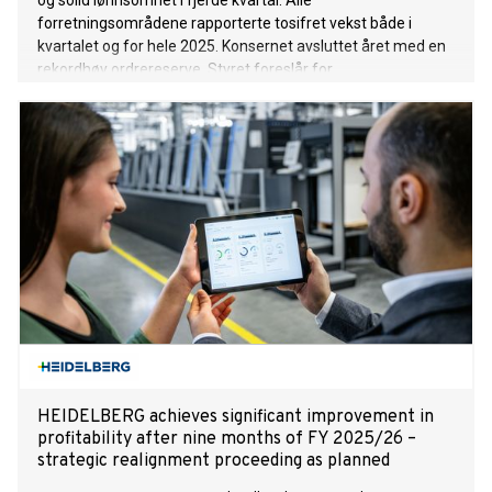
og solid lønnsomhet i fjerde kvartal. Alle
forretningsområdene rapporterte tosifret vekst både i
kvartalet og for hele 2025. Konsernet avsluttet året med en
rekordhøy ordrereserve. Styret foreslår for
generalforsamlingen et totalt utbytte for regnskapsåret
2025 på NOK 5,01 mrd. tilsvarende NOK 5,70/aksje, hvorav
NOK 3,50/aksje er utover selskapets ordinære
utbyttepolitikk.
HEIDELBERG achieves significant improvement in
profitability after nine months of FY 2025/26 –
strategic realignment proceeding as planned