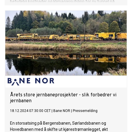
betydelig kostnader og klimagassutslipp for ny tunnel på
Vestfoldbanen. Veidekke tar med seg erfaringene til andre
prosjekter.
Årets store jernbaneprosjekter - slik forbedrer vi
jernbanen
18.12.2024 07:30:00 CET
|
Bane NOR
|
Pressemelding
En storsatsing på Bergensbanen, Sørlandsbanen og
Hovedbanen med å skifte ut kjørestrømanlegget, økt