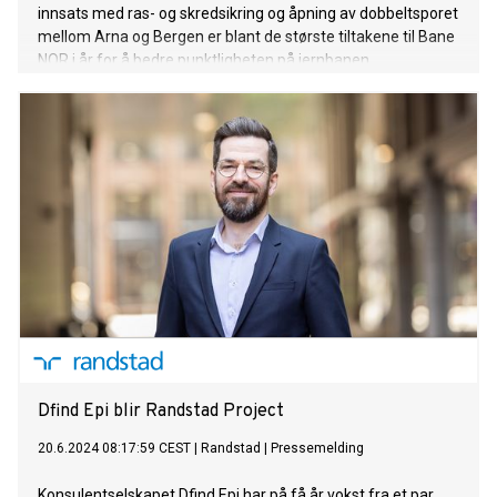
innsats med ras- og skredsikring og åpning av dobbeltsporet
mellom Arna og Bergen er blant de største tiltakene til Bane
NOR i år for å bedre punktligheten på jernbanen.
Dfind Epi blir Randstad Project
20.6.2024 08:17:59 CEST
|
Randstad
|
Pressemelding
Konsulentselskapet Dfind Epi har på få år vokst fra et par