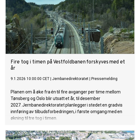
Fire tog i timen på Vestfoldbanen forskyves med et
år
9.1.2026 10:00:00 CET
|
Jernbanedirektoratet
|
Pressemelding
Planen om å øke fra én til fire avganger per time mellom
Tønsberg og Oslo blir utsatt et år, til desember
2027. Jernbanedirektoratet planlegger i stedet en gradvis
innføring av tilbudsforbedringen, i første omgang med en
økning til tre tog i timen.