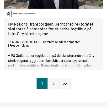
Ny Nasjonal transportplan: Jernbanedirektoratet
skal foreslå konsepter for et bedre togtilbud på
InterCity-strekningene
16.6.2022 09:00:00 CEST
|
Samferdselsdepartementet
|
Pressemelding
– På Østlandet er togtilbudet på de eksisterende InterCity-
strekningene ryggraden i kollektivtransportsystemet
mellom byområdene. Bedre togtilbud bidrar til å utvide bo-
og arbeidsmarkedsregionene, er positivt for klimaet og gir
mindre svevestøv, mikroplast og støy. Regjeringen vil i ny
Nasjonal transportplan legge frem en strategi for videre
1
>>
utvikling av togtilbudet på disse InterCity-strekningene. Som
et ledd i dette arbeidet skal Jernbanedirektoratet komme
med innspill til tiltak, sier samferdselsminister Jon-Ivar
Nygård.