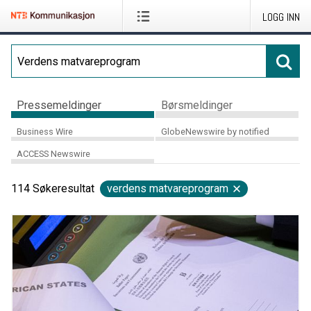
LOGG INN
Pressemeldinger
Børsmeldinger
Business Wire
GlobeNewswire by notified
ACCESS Newswire
114
Søkeresultat
verdens matvareprogram