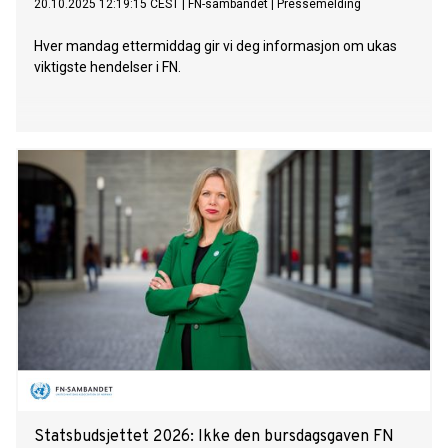
20.10.2025 12:19:15 CEST
|
FN-sambandet
|
Pressemelding
Hver mandag ettermiddag gir vi deg informasjon om ukas
viktigste hendelser i FN.
Statsbudsjettet 2026: Ikke den bursdagsgaven FN