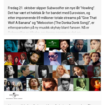
Fredag 21. oktober slipper Subwoolfer sin nye låt "Howling”.
Det har vært et hektisk år for bandet med Eurovision, og
etter imponerende 69 millioner totale streams på “Give That
Wolf A Banana” og “Melocoton (The Donka Donk Song)”, er
etterspørselen på ny musikk skyhøy blant fansen. Nå er
Subwoolfer er tilbake, og denne gangen er det en
familieaffære. Møt “Luna Ferrari”, Keith og Jims søster.
Fruktene er ute av bildet, og bestemødre metter dem lenger
ikke, ettersom ulvene nå utvider appetitten sin til å omfatte
nesten hvem som helst. Sammen med sin søster gir de deg
nå den fryktinngytende, men fengende låten “Howling”, så
lås dørene, løp og gjem deg, ellers kan du ende opp i
magesekken til en gul ulv! Låten ble selvfølgelig spilt inn på
den mørke siden av månen, i Subwoolfers romstudio i et
stille hjørne kalt krater Manchester. “Howling” følger også
med en musikkvideo, som har premiere kl 16:00 i morgen.
Se den HER. Subwoolfer er galaksens største band, og
består av brødrene Keith og Ji