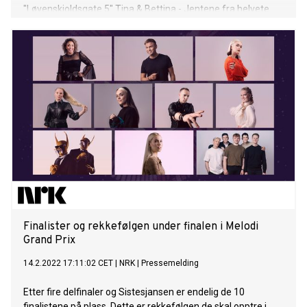
"Løvenskioldsgate 5" Tina & Bettina - Jentene fra helvete
Ramón sin låt gikk viralt på TikTok allerede før release - nå
er "ok jeg lover" endelig ute! JP Cooper slipper i dag sitt
andre studio album SHE, en oppfølger til debutalbumet hans
Raised Under Grey Skies, som gikk platina i Norge. Albumet
SHE inneholder 13 låter som alle gjenspeiler artistens
låtskrivingsferdigheter og viser hans allsidighet med ulike
sjangre som retro og anthem musikk. SHE er en hyllest til
alle kvinnene som har påvirket JP´s liv, han nevner blant
annet hans søstre, mor og kone som hovedinspirasjon bak
tekstene. JP har tidligere sluppet låta "Sing It With
Me" sammen med Astrid S og "September Songs", som
begge gikk 2x platina. I sammenheng med albumslipp skal
JP Cooper også ut på headliner turne i Europa denne våren.
Rapperen Vince Staples slapp låt
Finalister og rekkefølgen under finalen i Melodi
Grand Prix
14.2.2022 17:11:02 CET
|
NRK
|
Pressemelding
Etter fire delfinaler og Sistesjansen er endelig de 10
finalistene på plass. Dette er rekkefølgen de skal opptre i