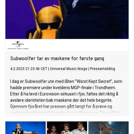
Barbie-filmen. Hyunjin er en av de åtte medlemmene i K-
popgruppen Stray Kids, som PinkPantheress selv har uttalt
at hun er stor fan av. Lise Davidsen, den mest etterspurte
sopranen i verden akkurat nå, slipper julealbumet Christmas
From Norway 10. november. Allerede nå er første smakebit
ute i form av vakre “Ave Maria”. Hyllet som "The living,
breathing meteor of the current opera world" (The iPaper),
presenterer Lise en personlig utvalgt samling av
Subwoolfer tar av maskene for første gang
4.2.2023 21:23:46 CET
|
Universal Music Norge
|
Pressemelding
I dag er Subwoolfer ute med låten ”Worst Kept Secret”, som
hadde premiere under kveldens MGP-finale i Trondheim.
Etter å ha levd i Eurovision-sirkuset i fjor, føltes det riktig å
avsløre identiteten bak maskene der det hele begynte.
Gjennom fjoråret har pressen gått langt for å prøve og
avsløre identiteten til de gule ulvene. Navn som Tix og Ylvis
har vært nevnt, men det er nå bekreftet at det er Ben
Adams og Gaute Ormåsen som er bak Subwoolfer-duoen.
“It’s been the weirdest year of our lives - and keeping ‘the