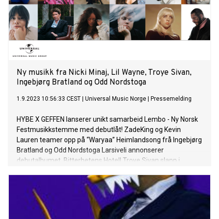
Ny musikk fra Nicki Minaj, Lil Wayne, Troye Sivan,
Ingebjørg Bratland og Odd Nordstoga
1.9.2023 10:56:33 CEST
|
Universal Music Norge
|
Pressemelding
HYBE X GEFFEN lanserer unikt samarbeid Lembo - Ny Norsk
Festmusikkstemme med debutlåt! ZadeKing og Kevin
Lauren teamer opp på “Waryaa” Heimlandsong frå Ingebjørg
Bratland og Odd Nordstoga Larsiveli annonserer
debutalbumet, Bitterhetens Hotell Troye Sivan slapp i
sommer sin høytempo singel Rush, nå har han fått med seg
PinkPantheress og Hyuinjin på en ny versjon. Den britiske
sangeren og produsenten PinkPantheress ble i fjor
verdenskjent for et annet samarbeid, monsterhitten "Boys a
Liar pt.2" og var å se på soundtracket for den mye omtalte