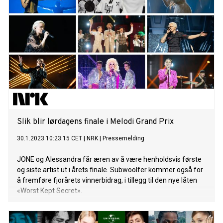
worst kept secret in Norway’ has been challenging! From
Alan Walker to Tix to Ylvis to other randoms, the rumour mill
has been a wild ride. But we rode it. One question
remains…..who is Dj Astronaut!? See you on the other side
for Subwoolfer 2.0!”, sier Ben om det siste året. Subwoolfer
er galaksens største band, og består av brødrene Keith og
Jim. Duoen har vært aktiv i ca. 4,5 milliarder år, og har vært
bosatt på månen det siste århundret. Der har de brukt tiden
på å slappe av
Slik blir lørdagens finale i Melodi Grand Prix
30.1.2023 10:23:15 CET
|
NRK
|
Pressemelding
JONE og Alessandra får æren av å være henholdsvis første
og siste artist ut i årets finale. Subwoolfer kommer også for
å fremføre fjorårets vinnerbidrag, i tillegg til den nye låten
«Worst Kept Secret».