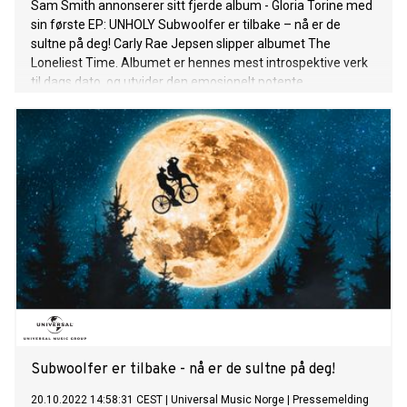
Sam Smith annonserer sitt fjerde album - Gloria Torine med
sin første EP: UNHOLY Subwoolfer er tilbake – nå er de
sultne på deg! Carly Rae Jepsen slipper albumet The
Loneliest Time. Albumet er hennes mest introspektive verk
til dags dato, og utvider den emosjonelt potente
låtskrivingen og det sprudlende lydbilde som Jepsen la
grunnlaget for på det kritikerroste 2015-albumet,
E*MO*TION. Den beundrede Bocelli-familien har gitt ut den
ekstra spesielle julelåten, "The Greatest Gift“ sammen med
en tilhørende video, noe som markerer den første
musikkvideoen med alle tre familiemedlemmene samlet.
Den hjemmekoselige videoen feirer det uvurderlige båndet
som skapes blant familie og venner i juletidene. Se videoen
HER. Loyle Carner følger opp sine tre siste kritikerroste
singler med utgivelsen av det svært etterlengtede albumet
hugo. Med albumet stiller Loyle seg selv det sentrale
spørsmålet “I’m young, Black, successful and have a
platform - but where do I go next?” Post Malone slipper
endelig
Subwoolfer er tilbake - nå er de sultne på deg!
20.10.2022 14:58:31 CEST
|
Universal Music Norge
|
Pressemelding