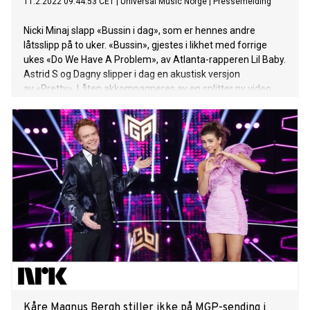
11.2.2022 09:44:53 CET
|
Universal Music Norge
|
Pressemelding
Nicki Minaj slapp «Bussin i dag», som er hennes andre
låtsslipp på to uker. «Bussin», gjestes i likhet med forrige
ukes «Do We Have A Problem», av Atlanta-rapperen Lil Baby.
Astrid S og Dagny slipper i dag en akustisk versjon
av «Pretty». Låten akkompagneres av en splitter ny video
som blir tilgjengelig her fra kl. 14:00. Like før videopremiere
blir både Astrid S og Dagny å finne i chatten på YouTube.
Eddie Vedder er ute med Earthling som er Pearl Jam-
vokalistens første soloalbum siden 2011. Albumet er
produsert av Andrew Watt, som vant Grammy i
kategorien Producer of the Year, Non-Classical i fjor, og Elton
John gjester låta «Picture». I tillegg har blant andre Stevie
Wonder, Ringo Starr og Red Hot Chili Peppers-trommis Chad
Smith bidratt på albumet. Danske Jada har tatt hjemlandet
med storm de siste årene og med sine ærlige, autentiske og
oppløftende låter har hun blitt en stor rollemodell og
inspirasjon for mange. I dag har hun sluppet
låten «Dangerous» og byr med denne på et nytt u
Kåre Magnus Bergh stiller ikke på MGP-sending i