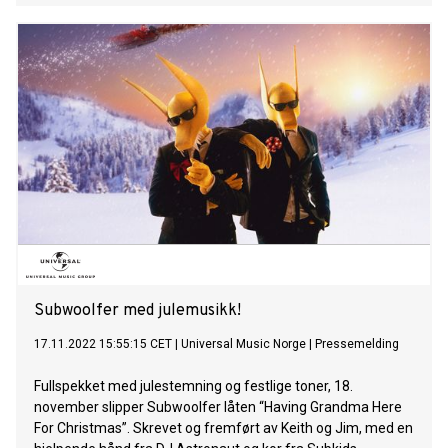
hennes første internasjonale engelskspråklige album på
over et tiår. Not So Silent Night – Sarah Connors andre
julealbum etter Christmas In My Heart ble utgitt i 2006 – er
på ingen måte et tradisjonelt julealbum med klassikere som
“Ave Maria” og “Silent Night”. I stedet får vi 12 helt nye
julesanger skrevet fra bunnen av. “The DJ Is Crying For
Help” er den nyeste låten til den multiplatina-selgende og
listetoppende trioen AJR. Om låten hadde bandet dette å si:
“The DJ is Crying For Help is about the worry of having
peaked already. You set these huge expectations for your
life early on, and the song is about the moment when you
realize life is not turning out the way you planned.” Nicki
Minaj, Maluma og Myriam Fares slipper den offisielle FIFA
Fan Fes
Subwoolfer med julemusikk!
17.11.2022 15:55:15 CET
|
Universal Music Norge
|
Pressemelding
Fullspekket med julestemning og festlige toner, 18.
november slipper Subwoolfer låten “Having Grandma Here
For Christmas”. Skrevet og fremført av Keith og Jim, med en