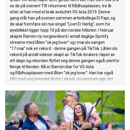
Manchester. Melocoton (The Donka Donk Song) følger også
se de på scenen! TIX returnerer til Rådhusplassen, tre år
med en musikkvideo, som har premiere kl 13:00 i dag. Se
etter at han med et brak avsluttet VG-lista 2019. Denne
den HER. Subwoolfer er
gang står han på scenen sammen artistkollega El Papi, og
de skal fremføre sin nye singel “Livet Er Herlig”, som for
øyeblikket ligger topp 10 på den norske hitlisten. I februar
skapte Ramón ny norgesrekord i antall daglige Spotify
streams med låten “ok jeg lover” og i mai slo sangen
“17.mai” nok en rekord - denne gangen på TikTok. Låten slo
rekord på antall videoer skapt av TikTok-brukere i løpet av
ett døgn og rekorden flyttet seg denne gangen også utenfor
Norge til Norden. Nå er Ramón klar for VG-lista
og Rådhusplassen med låten “ok jeg lover”. Han har også
fått med seg svenske Victor Leksell, og sammen gjør det
“leilo brenner” som slapp forrige uke. Ballinciaga, trioen med
de rosa finlandshettene,