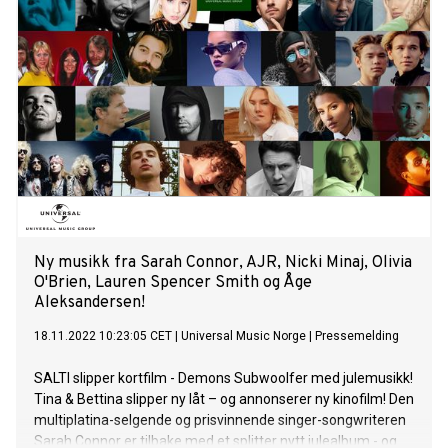
Ny musikk fra Sarah Connor, AJR, Nicki Minaj, Olivia
O'Brien, Lauren Spencer Smith og Åge
Aleksandersen!
18.11.2022 10:23:05 CET
|
Universal Music Norge
|
Pressemelding
SALTI slipper kortfilm - Demons Subwoolfer med julemusikk!
Tina & Bettina slipper ny låt – og annonserer ny kinofilm! Den
multiplatina-selgende og prisvinnende singer-songwriteren
Sarah Connor er tilbake med et splitter nytt julealbum - og