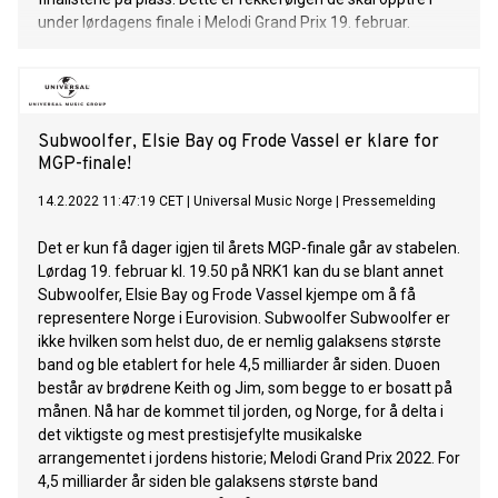
under lørdagens finale i Melodi Grand Prix 19. februar.
Subwoolfer, Elsie Bay og Frode Vassel er klare for
MGP-finale!
14.2.2022 11:47:19 CET
|
Universal Music Norge
|
Pressemelding
Det er kun få dager igjen til årets MGP-finale går av stabelen.
Lørdag 19. februar kl. 19.50 på NRK1 kan du se blant annet
Subwoolfer, Elsie Bay og Frode Vassel kjempe om å få
representere Norge i Eurovision. Subwoolfer Subwoolfer er
ikke hvilken som helst duo, de er nemlig galaksens største
band og ble etablert for hele 4,5 milliarder år siden. Duoen
består av brødrene Keith og Jim, som begge to er bosatt på
månen. Nå har de kommet til jorden, og Norge, for å delta i
det viktigste og mest prestisjefylte musikalske
arrangementet i jordens historie; Melodi Grand Prix 2022. For
4,5 milliarder år siden ble galaksens største band