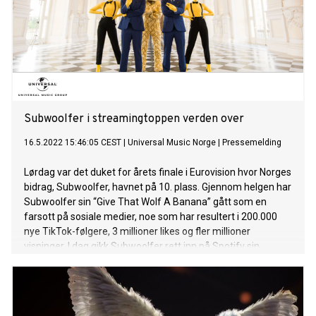
Subwoolfer i streamingtoppen verden over
16.5.2022 15:46:05 CEST
|
Universal Music Norge
|
Pressemelding
Lørdag var det duket for årets finale i Eurovision hvor Norges
bidrag, Subwoolfer, havnet på 10. plass. Gjennom helgen har
Subwoolfer sin “Give That Wolf A Banana” gått som en
farsott på sosiale medier, noe som har resultert i 200.000
nye TikTok-følgere, 3 millioner likes og fler millioner
visninger. I dag gikk Subwoolfer rett inn på Spotify sin
globale toppliste på #117 som et av de mest streamede
bidragene fra årets Eurovision, i tillegg er de #7 på den
globale viral-listen. De gule ulvene kan skilte med toppliste-
plasseringer over hele Europa, blant annet #6 i Sverige, #9 i