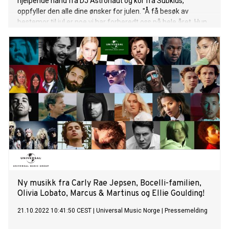
hjelpende hånd fra DJ Astronaut og kor fra Subkids,
oppfyller den alle dine ønsker for julen. "Å få besøk av
bestemor til jul er noe vi har forberedt oss på hele året. Hun
har vært en hard nøtt, men vi fikk endelig overtalt henne til å
fylle både hjertene og magene våre med juleglede”, sier
Subwoolfer. Subwoolfer er galaksens største band, og
består av brødrene Keith og Jim. Duoen har vært aktiv i ca.
4,5 milliarder år, og har vært bosatt på månen det siste
århundret. Der har de brukt tiden på å slappe av, pleie
fansen og skrevet ny musikk. Keith og Jim stakk av med en
10. plass i årets Eurovision finale, men reiste fornøyde hjem
til månen som åpenbare fan-favoritter. Etter finalen har
“Give That Wolf A Banana” klatret opp Top 10-listene i blant
annet Norge, Estland, Finland, Island, Latvia, Litauen, Sverige
og Ukraina, o
Ny musikk fra Carly Rae Jepsen, Bocelli-familien,
Olivia Lobato, Marcus & Martinus og Ellie Goulding!
21.10.2022 10:41:50 CEST
|
Universal Music Norge
|
Pressemelding