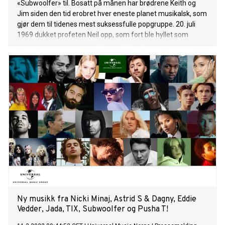
«Subwoolfer» til. Bosatt på månen har brødrene Keith og
Jim siden den tid erobret hver eneste planet musikalsk, som
gjør dem til tidenes mest suksessfulle popgruppe. 20. juli
1969 dukket profeten Neil opp, som fort ble hyllet som
mannen med de sterkeste armene. Neil lovte brødrene å
komme tilbake og fortelle dem hvordan de kunne bli det
største bandet på hans plan
Ny musikk fra Nicki Minaj, Astrid S & Dagny, Eddie
Vedder, Jada, TIX, Subwoolfer og Pusha T!