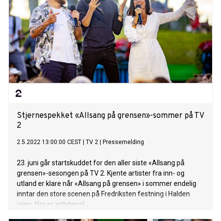
Stjernespekket «Allsang på grensen»-sommer på TV
2
2.5.2022 13:00:00 CEST
|
TV 2
|
Pressemelding
23. juni går startskuddet for den aller siste «Allsang på
grensen»-sesongen på TV 2. Kjente artister fra inn- og
utland er klare når «Allsang på grensen» i sommer endelig
inntar den store scenen på Fredriksten festning i Halden
igjen. Her er artistene!