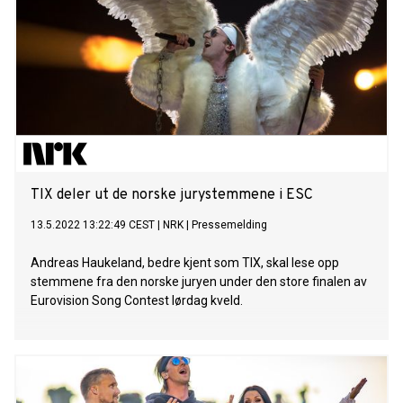
Ukraina og #30 i UK. Subwoolfer – Give That Wolf A Banana
Subwoolfer på TikTok Fullstendig oversikt over
listeplasseringer (Spotify charts): #34 Østerrike #47 Belgia
#8 Estland #10 Finland #33 Tyskland #2 Island #47 Irland
#8 Latvia #8 Litauen #28 Nederland #4 Norge #6 Sverige
#48 Sveits #9 Ukraina #30 UK
TIX deler ut de norske jurystemmene i ESC
13.5.2022 13:22:49 CEST
|
NRK
|
Pressemelding
Andreas Haukeland, bedre kjent som TIX, skal lese opp
stemmene fra den norske juryen under den store finalen av
Eurovision Song Contest lørdag kveld.