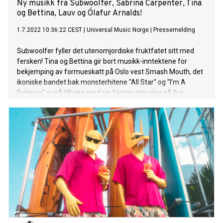
Ny musikk fra Subwoolfer, Sabrina Carpenter, Tina
og Bettina, Lauv og Ólafur Arnalds!
1.7.2022 10:36:22 CEST
|
Universal Music Norge
|
Pressemelding
Subwoolfer fyller det utenomjordiske fruktfatet sitt med
fersken! Tina og Bettina gir bort musikk-inntektene for
bekjemping av formueskatt på Oslo vest Smash Mouth, det
ikoniske bandet bak monsterhitene "All Star" og "I’m A
Believer" er nå tilbake med sin første utgivelse på fire
år. "4th Of July" er en hyllest til bandets favoritthelligdag,
nemlig USAs uavhengighetsdag. Med seg på låten har
Smash Mouth med seg bandets nyeste medlem og vokalist,
Zach Goode. Den anerkjente pianisten Ólafur Arnalds
annonserer sitt neste album, some kind of peace – piano
reworks med utgivelsen av "Woven Song – piano reworks"
med polske Hania Rani. Albumet slippes 28. oktober, og er
en omarbeidet versjon av hans 2020 utgivelse, hvor han har
invitert musikere fra verden rundt til å skape nytolkninger av
hans tidligere verk. Filmmusikken til Minions: The Rise Of
Gru, er ute i dag. Albumet er produsert og satt sammen av
2022 Grammy Producer of the Year Jack Antonoff. Minions: