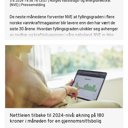
3.6.2026 14:36:16 CEST
|
Norges vassdrags- og energidirektorat
(NVE)
|
Pressemelding
De neste månedene forventer NVE at fyllingsgraden i flere
norske vannkraftmagasiner blir lavere enn den har vært de
siste 30 årene. Hvordan fyllingsgraden utvikler seg avhenger
av nedbør og kraftsituasjonen i våre naboland. NVE er ikke
bekymret for energiknapphet til vinteren, men vil følge
utviklingen tett.
Nettleien tilbake til 2024-nivå: økning på 180
kroner i måneden for en gjennomsnittsbolig