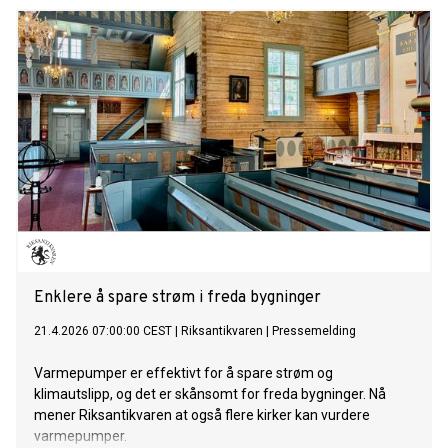
premisset. Bransjen svarer ansikt til ansikt, fra samme
scene, på Energiteknisk konferanse 2026 på Sentralen i
Oslo.
Enklere å spare strøm i freda bygninger
21.4.2026 07:00:00 CEST
|
Riksantikvaren
|
Pressemelding
Varmepumper er effektivt for å spare strøm og
klimautslipp, og det er skånsomt for freda bygninger. Nå
mener Riksantikvaren at også flere kirker kan vurdere
varmepumper.