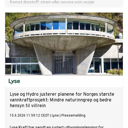
fremst drivstoff, strøm eller service som avgjør
totalregningen. Den største kostnaden er verditapet.
Lyse og Hydro justerer planene for Norges største
vannkraftprosjekt: Mindre naturinngrep og bedre
hensyn til villrein
15.6.2026 11:59:12 CEST
|
Lyse
|
Pressemelding
Lyse Kraft har sendt en justert utbyggingsløsning for