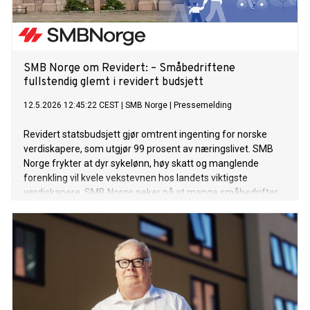
SMB Norge om Revidert: – Småbedriftene
fullstendig glemt i revidert budsjett
12.5.2026 12:45:22 CEST
|
SMB Norge
|
Pressemelding
Revidert statsbudsjett gjør omtrent ingenting for norske
verdiskapere, som utgjør 99 prosent av næringslivet. SMB
Norge frykter at dyr sykelønn, høy skatt og manglende
forenkling vil kvele vekstevnen hos landets viktigste
verdiskapere. SMB Norge peker på at mange småbedrifter
opplever et svært krevende kostnadsnivå, med høye renter,
økte innkjøpspriser, høy nettleie og store energikostnader.