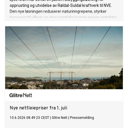
opprusting og utvidelse av Røldal-Suldal kraftverk til NVE.
Den nye løsningen reduserer naturinngrepene, styrker
hensynet til villrein og øker samtidig kommunenes inntekter
og kraftverkets effekt og samfunnsnytte.
Nye nettleiepriser fra 1. juli
10.6.2026 08:49:23 CEST
|
Glitre Nett
|
Pressemelding