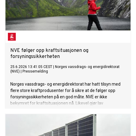
NVE følger opp kraftsituasjonen og
forsyningssikkerheten
25.6.2026 13:41:05 CEST
|
Norges vassdrags- og energidirektorat
(NVE)
|
Pressemelding
Norges vassdrags- og energidirektorat har hatt tilsyn med
flere store kraftprodusenter for å sikre at de følger opp
forsyningssikkerheten på en god måte. NVE er ikke
bekymret for kraftsituasjonen nå. Likevel gjør lav
magasinfylling at vi følger spesielt med på utviklingen i Midt-
Norge.