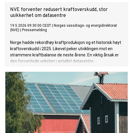
NVE forventer redusert kraftoverskudd, stor
usikkerhet om datasentre
19.5.2026 09:30:00 CEST
|
Norges vassdrags- og energidirektorat
(NVE)
|
Pressemelding
Norge hadde rekordhøy kraftproduksjon og et historisk høyt
kraftoverskudd i 2025. Likevel peker utviklingen mot en
strammere kraftbalanse de neste årene. En viktig årsak er
den forventede veksten i antallet datasentre.