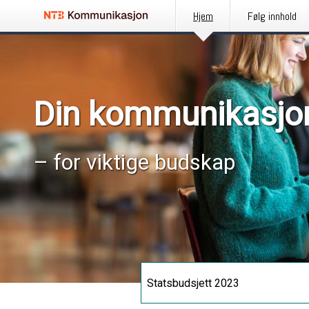
Hjem
Følg innhold
Din kommunikasjo
– for viktige budskap