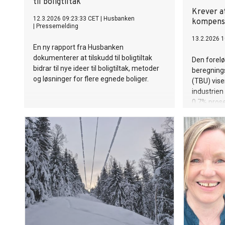
til boligtiltak
Krever a
12.3.2026 09:23:33 CET
|
Husbanken
kompense
|
Pressemelding
13.2.2026 1
En ny rapport fra Husbanken
dokumenterer at tilskudd til boligtiltak
Den forelø
bidrar til nye ideer til boligtiltak, metoder
beregning
og løsninger for flere egnede boliger.
(TBU) vise
industrien
0,7% pros
frontfrags
at lønnsve
lavere enn 