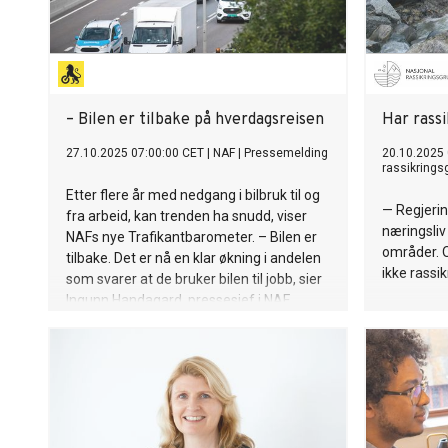
– Bilen er tilbake på hverdagsreisen
Har rassi
27.10.2025 07:00:00 CET
|
NAF
|
Pressemelding
20.10.2025
rassikrings
Etter flere år med nedgang i bilbruk til og
— Regjerin
fra arbeid, kan trenden ha snudd, viser
næringsliv
NAFs nye Trafikantbarometer. – Bilen er
områder. O
tilbake. Det er nå en klar økning i andelen
ikke rassik
som svarer at de bruker bilen til jobb, sier
Ingunn Handagard, pressesjef i NAF.