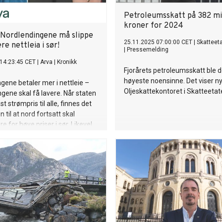
Petroleumsskatt på 382 mil
kroner for 2024
 Nordlendingene må slippe
25.11.2025 07:00:00 CET
|
Skatteet
ere nettleia i sør!
|
Pressemelding
14:23:45 CET
|
Arva
|
Kronikk
Fjorårets petroleumsskatt ble d
høyeste noensinne. Det viser nye
gene betaler mer i nettleie –
Oljeskattekontoret i Skatteetat
ingene skal få lavere. Når staten
ast strømpris til alle, finnes det
 til at nord fortsatt skal
 for høye priser i sør. Likevel
hetene forlenge ordninga.