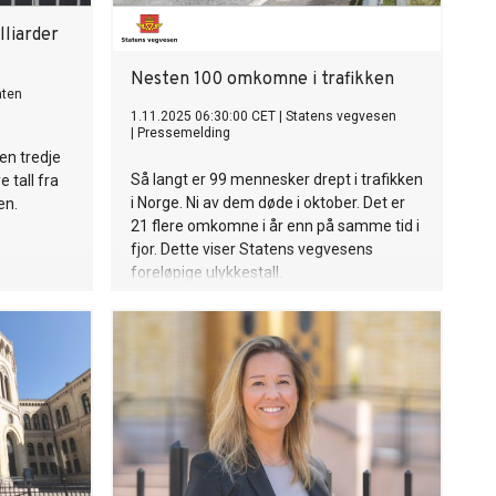
liarder
Nesten 100 omkomne i trafikken
aten
1.11.2025 06:30:00 CET
|
Statens vegvesen
|
Pressemelding
en tredje
Så langt er 99 mennesker drept i trafikken
 tall fra
i Norge. Ni av dem døde i oktober. Det er
en.
21 flere omkomne i år enn på samme tid i
fjor. Dette viser Statens vegvesens
foreløpige ulykkestall.