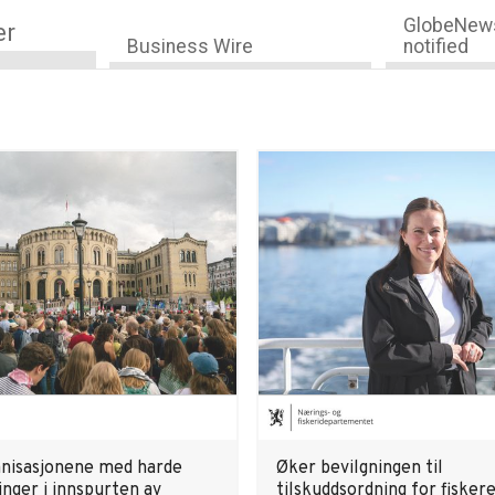
GlobeNews
er
Business Wire
notified
anisasjonene med harde
Øker bevilgningen til
nger i innspurten av
tilskuddsordning for fiskere