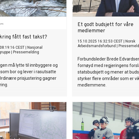
Et godt budsjett for våre
medlemmer
kring fått fast takst?
15.10.2025 16:32:53 CEST
|
Norsk
Arbeidsmandsforbund
|
Pressemeld
 08:19:16 CEST
|
Nasjonal
gruppe
|
Pressemelding
Forbundsleder Brede Edvardsen
gen må lytte til innbyggere og
fornøyd med regjeringens forsla
 som bor og lever i rasutsatte
statsbudsjett og mener at buds
rdinære prisjustering gagner
styrker flere områder som er vik
ring.
medlemmene.