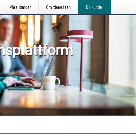
Våre kunder
Om tjenesten
Bli kunde
nsplattform