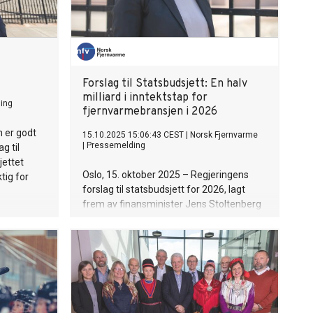
Forslag til Statsbudsjett: En halv
milliard i inntektstap for
ing
fjernvarmebransjen i 2026
 er godt
15.10.2025 15:06:43 CEST
|
Norsk Fjernvarme
|
Pressemelding
g til
jettet
Oslo, 15. oktober 2025 – Regjeringens
tig for
forslag til statsbudsjett for 2026, lagt
frem av finansminister Jens Stoltenberg
(Ap), innebærer et inntektstap på om lag
en halv milliard kroner for
fjernvarmebransjen neste år. Dette
kommer på toppen av krevende
rammevilkår og en avgift på
avfallsforbrenningsanlegg på 690
millioner kroner i 2026.