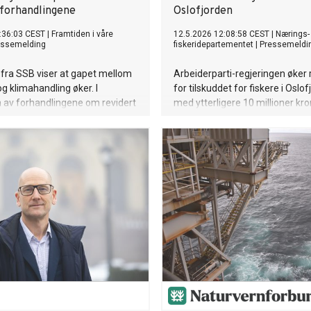
-forhandlingene
Oslofjorden
:36:03 CEST
|
Framtiden i våre
12.5.2026 12:08:58 CEST
|
Nærings-
essemelding
fiskeridepartementet
|
Pressemeldi
l fra SSB viser at gapet mellom
Arbeiderparti-regjeringen øke
g klimahandling øker. I
for tilskuddet for fiskere i Oslo
 av forhandlingene om revidert
med ytterligere 10 millioner kro
ett er miljøorganisasjonene
sine krav.