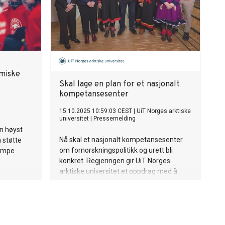
omiske
Skal lage en plan for et nasjonalt
kompetansesenter
15.10.2025 10:59:03 CEST
|
UiT Norges arktiske
universitet
|
Pressemelding
en høyst
Nå skal et nasjonalt kompetansesenter
 støtte
om fornorskningspolitikk og urett bli
jempe
konkret. Regjeringen gir UiT Norges
arktiske universitet et oppdrag med å
lage en plan for senteret, i tett dialog med
samiske, kvenske og skogfinske miljø.