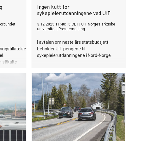
g
Ingen kutt for
sykepleierutdanningene ved UiT
forbundet
3.12.2025 11:40:15 CET
|
UiT Norges arktiske
universitet
|
Pressemelding
I avtalen om neste års statsbudsjett
ingstillatelser
beholder UiT pengene til
el.
sykepleierutdanningene i Nord-Norge.
n såkalte
r mer
rbundet
nsker
ingen med