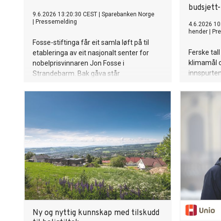
budsjett
9.6.2026 13:20:30 CEST
|
Sparebanken Norge
|
Pressemelding
4.6.2026 10
hender
|
Pr
Fosse-stiftinga får eit samla løft på til
Ferske tal
etableringa av eit nasjonalt senter for
klimamål o
nobelprisvinnaren Jon Fosse i
innspurten
Strandebarm. Bak gåva står
statsbudsj
Sparebanken Norge, Sparebankstiftelsen
tydelige i 
Sparebanken Norge, Vest,
Hardangerstiftinga og næringslivsleiaren
Trond Mohn.
Ny og nyttig kunnskap med tilskudd