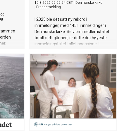
15.3.2026 09:09:54 CET
|
Den norske kirke
|
Pressemelding
 og
ng
I 2025 ble det satt ny rekord i
innmeldinger, med 4451 innmeldinger i
r rammen
Den norske kirke. Selv om medlemstallet
fjorden
totalt sett går ned, er dette det høyeste
ner.
innmeldingstallet tallet noensinne. I
aldersgruppen 25–34 år øker
innmeldingstallet med hele 22 prosent!