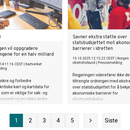
Savner ekstra støtte over
statsbudsjettet mot økon
gen vil oppgradere
barrierer i idretten
ngene for en halv milliard
15.10.2025 12:15:22 CEST
|
Norges
idrettsforbund
|
Pressemelding
 14:11:16 CEST
|
Kartverket
ding
Regjeringen viderefører ikke d
 sikre og forbedre
tiltrengte ordningen med ekstra
itiske kart og kartdata for
over statsbudsjettet for å bek
 som er viktige for søk- og
økonomiske barrierer for
orsvaret og en rekke andre
idrettsdeltakelse.
mråder, sier fungerende
jef Knut Bjørgaas.
1
2
3
4
5
Siste