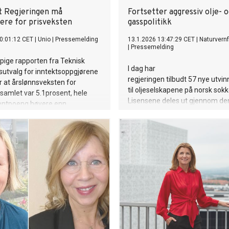
t Regjeringen må
Fortsetter aggressiv olje- o
re for prisveksten
gasspolitikk
0:01:12 CET
|
Unio
|
Pressemelding
13.1.2026 13:47:29 CET
|
Naturvern
|
Pressemelding
pige rapporten fra Teknisk
I dag har
sutvalg for inntektsoppgjørene
regjeringen tilbudt 57 nye utvinn
r at årslønnsveksten for
til oljeselskapene på norsk sokk
 samlet var 5.1prosent, hele
Lisensene deles ut gjennom de
entpoeng høyere enn
TFO-ordningen, en «snarvei» fo
rammen. Tallene viser samtidig
oljeutvinning som Naturvernfo
ksten i hele offentlig sektor var
gjerne vil ha stengt. Samtidig ø
i industrien.
regjeringen å utvide TFO-ordn
70 blokker i neste runde.