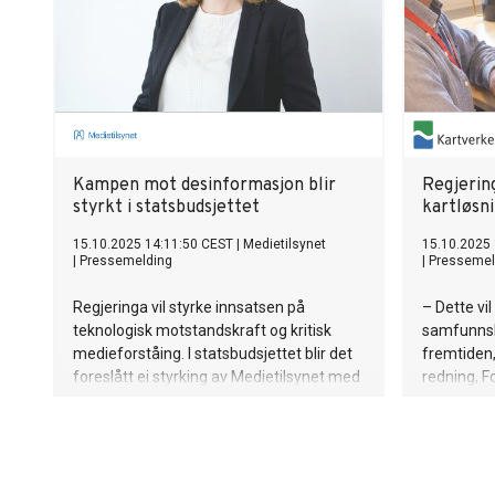
Kampen mot desinformasjon blir
Regjerin
styrkt i statsbudsjettet
kartløsni
15.10.2025 14:11:50 CEST
|
Medietilsynet
15.10.2025
|
Pressemelding
|
Pressemel
Regjeringa vil styrke innsatsen på
– Dette vil
teknologisk motstandskraft og kritisk
samfunnskr
medieforståing. I statsbudsjettet blir det
fremtiden,
foreslått ei styrking av Medietilsynet med
redning, F
åtte millionar kroner i tillegg til fem
samfunnso
millionar til skiping av eit nytt
kartverkss
forskingssenter på det offentlege
ordskiftet.