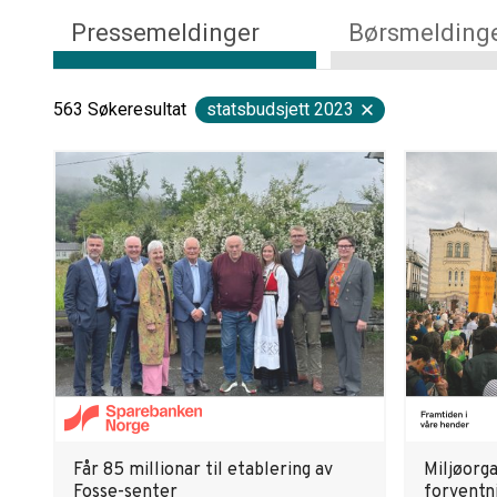
Pressemeldinger
Børsmelding
563
Søkeresultat
statsbudsjett 2023
Får 85 millionar til etablering av
Miljøorg
Fosse-senter
forventni