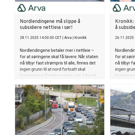
Nordlendingene må slippe å
Kronikk:
subsidiere nettleia i sør!
å subsidi
28.11.2025 14:00:00 CET
|
Arva
|
Kronikk
26.11.2025 
Nordlendingene betaler mer i nettleie –
Nordlendin
for at søringene skal få lavere. Når staten
for at sør
nå tilbyr fast strømpris til alle, finnes det
nå tilbyr f
ingen grunn til at nord fortsatt skal
ingen grunn
kompensere for høye priser i sør. Likevel
kompensere
vil myndighetene forlenge ordninga.
vil myndig