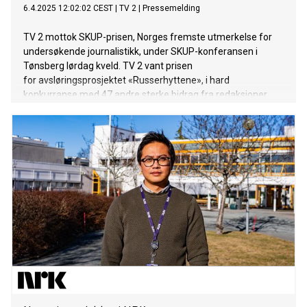
6.4.2025 12:02:02 CEST
|
TV 2
|
Pressemelding
TV 2 mottok SKUP-prisen, Norges fremste utmerkelse for
undersøkende journalistikk, under SKUP-konferansen i
Tønsberg lørdag kveld. TV 2 vant prisen
for avsløringsprosjektet «Russerhyttene», i hard
konkurranse med 47 andre sterke bidrag fra redaksjoner
over hele landet.