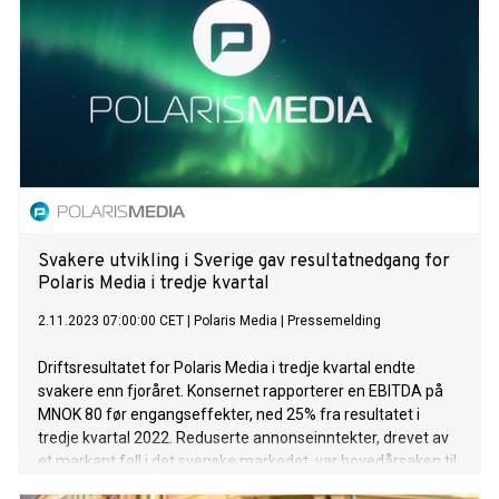
Svakere utvikling i Sverige gav resultatnedgang for
Polaris Media i tredje kvartal
2.11.2023 07:00:00 CET
|
Polaris Media
|
Pressemelding
Driftsresultatet for Polaris Media i tredje kvartal endte
svakere enn fjoråret. Konsernet rapporterer en EBITDA på
MNOK 80 før engangseffekter, ned 25% fra resultatet i
tredje kvartal 2022. Reduserte annonseinntekter, drevet av
et markant fall i det svenske markedet, var hovedårsaken til
resultatnedgangen. EBITDA hittil i år er MNOK 180 før