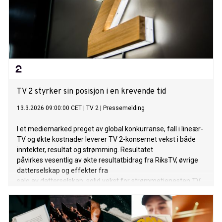
TV 2 styrker sin posisjon i en krevende tid
13.3.2026 09:00:00 CET
|
TV 2
|
Pressemelding
I et mediemarked preget av global konkurranse, fall i lineær-
TV og økte kostnader leverer TV 2-konsernet vekst i både
inntekter, resultat og strømming. Resultatet
påvirkes vesentlig av økte resultatbidrag fra RiksTV, øvrige
datterselskap og effekter fra
salg av datterselskap, solid vekst for strømmetjenesten TV
2 Play og et godt reklamemarked.