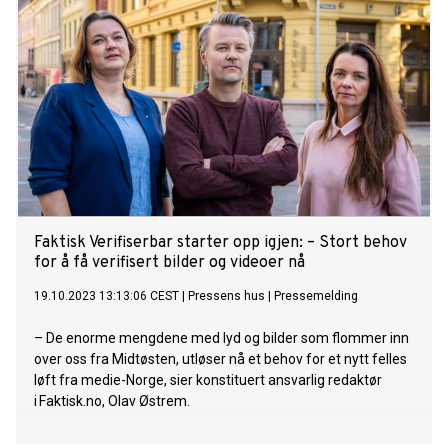
engangseffekter, som er 30% lavere enn resultatet per
tredje kvartal i fjor. Konsernet iverksetter nye
effektiviseringstiltak for å bedre resultatutviklingen.
Faktisk Verifiserbar starter opp igjen: – Stort behov
for å få verifisert bilder og videoer nå
19.10.2023 13:13:06 CEST
|
Pressens hus
|
Pressemelding
– De enorme mengdene med lyd og bilder som flommer inn
over oss fra Midtøsten, utløser nå et behov for et nytt felles
løft fra medie-Norge, sier konstituert ansvarlig redaktør
i Faktisk.no, Olav Østrem.