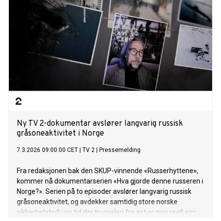
Ny TV 2-dokumentar avslører langvarig russisk
gråsoneaktivitet i Norge
7.3.2026 09:00:00 CET
|
TV 2
|
Pressemelding
Fra redaksjonen bak den SKUP-vinnende «Russerhyttene»,
kommer nå dokumentarserien «Hva gjorde denne russeren i
Norge?». Serien på to episoder avslører langvarig russisk
gråsoneaktivitet, og avdekker samtidig store norske
sikkerhetshull i en tid der trusselen fra øst er mer reell enn