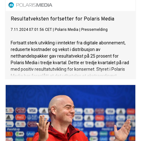
Resultatveksten fortsetter for Polaris Media
7.11.2024 07:01:56 CET
|
Polaris Media
|
Pressemelding
Fortsatt sterk utvikling i inntekter fra digitale abonnement,
reduserte kostnader og vekst i distribusjon av
netthandelspakker gav resultatvekst på 25 prosent for
Polaris Media i tredje kvartal. Dette er tredje kvartalet på rad
med positiv resultatutvikling for konsernet. Styret i Polaris
Media har foreslått at det utbetales et ekstraordinært
utbytte på 1 milliard kroner til aksjonærene, etter at
konsernet i oktober solgte en andel av sin aksjebeholdning i
Schibsted Marketplaces.