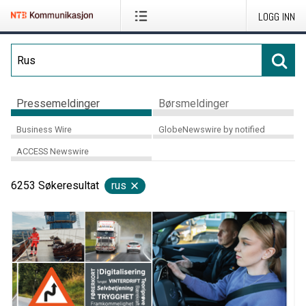
LOGG INN
Pressemeldinger
Børsmeldinger
Business Wire
GlobeNewswire by notified
ACCESS Newswire
6253
Søkeresultat
rus