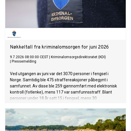
Nøkkeltall fra kriminalomsorgen for juni 2026
9.7.2026 08:00:00 CEST
|
Kriminalomsorgsdirektoratet (KDI)
|
Pressemelding
Ved utgangen av juni var det 3070 personer i fengsel i
Norge. Samtidig ble 475 straffereaksjoner påbegynt i
samfunnet. Av disse ble 259 gjennomført med elektronisk
kontroll (fotlenke), mens 117 var samfunnsstraff. Blant
personer under 18 år satt 15 i fengsel, mens 30
gjennomførte straff i samfunnet.