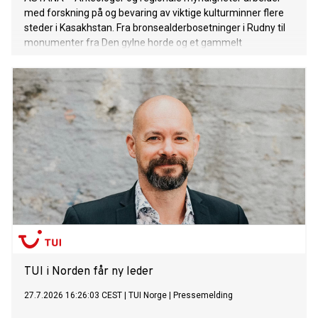
med forskning på og bevaring av viktige kulturminner flere
steder i Kasakhstan. Fra bronsealderbosetninger i Rudny til
monumenter fra Den gylne horde og et gammelt
handelsknutepunkt ved Det kaspiske hav, gir arbeidet ny
kunnskap om landets arkeologiske arv og bidrar til langsiktig
bevaring.
TUI i Norden får ny leder
27.7.2026 16:26:03 CEST
|
TUI Norge
|
Pressemelding