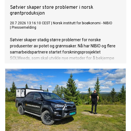
Søtvier skaper store problemer i norsk
grøntproduksjon
20.7.2026 13:16:10 CEST
|
Norsk institutt for bioøkonomi - NIBIO
|
Pressemelding
Søtvier skaper stadig større problemer for norske
produsenter av potet og grønnsaker. Nå har NIBIO og flere
samarbeidspartnere startet forskningsprosjektet
SOLWeeds, som skal utvikle nye metoder for å bekjempe
ugraset og redusere kostnadene for dyrkerne.