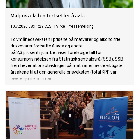
Matprisveksten fortsetter å avta
10.7.2026 08:11:29 CEST
|
Virke
|
Pressemelding
Tolvmånedsveksten i prisene på matvarer og alkoholfrie
drikkevarer fortsatte å avta og endte
på 2,3 prosent i juni. Det viser foreløpige tall for
konsumprisindeksen fra Statistisk sentralbyrå (SSB). SSB
fremhever at prisutviklingen på mat var en av de viktigste
årsakene til at den generelle prisveksten (total KPI) var
lavere i juni enn i mai.