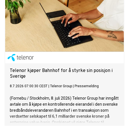
Telenor kjøper Bahnhof for å styrke sin posisjon i
Sverige
8.7.2026 07:00:30 CEST
|
Telenor Group
|
Pressemelding
(Fornebu / Stockholm, 8. juli 2026) Telenor Group har inngått
avtale om å kjøpe en kontrollerende eierandel i den svenske
bredbåndsleverandøren Bahnhof i en transaksjon som
verdsetter selskapet til 6,1 milliarder svenske kroner på
enterprise value-basis. Oppkjøpet vil gjøre Telenor til
Sveriges nest største leverandør av fast bredbånd.