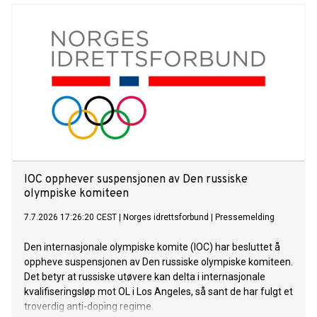
Gjennomføringen av oppkjøpet, som er betinget av
myndighetsgodkjenninger, vil utløse en plikt for Telenor til å
fremsette et obligatorisk kontanttilbud til alle aksjonærer i
Bahnhof.
IOC opphever suspensjonen av Den russiske
olympiske komiteen
7.7.2026 17:26:20 CEST
|
Norges idrettsforbund
|
Pressemelding
Den internasjonale olympiske komite (IOC) har besluttet å
oppheve suspensjonen av Den russiske olympiske komiteen.
Det betyr at russiske utøvere kan delta i internasjonale
kvalifiseringsløp mot OL i Los Angeles, så sant de har fulgt et
troverdig anti-doping regime.