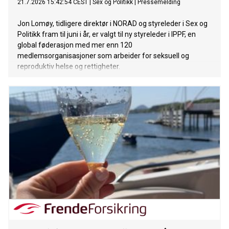
21.7.2026 15:42:54 CEST
|
Sex og Politikk
|
Pressemelding
Jon Lomøy, tidligere direktør i NORAD og styreleder i Sex og
Politikk fram til juni i år, er valgt til ny styreleder i IPPF, en
global føderasjon med mer enn 120
medlemsorganisasjoner som arbeider for seksuell og
reproduktiv helse og rettigheter.