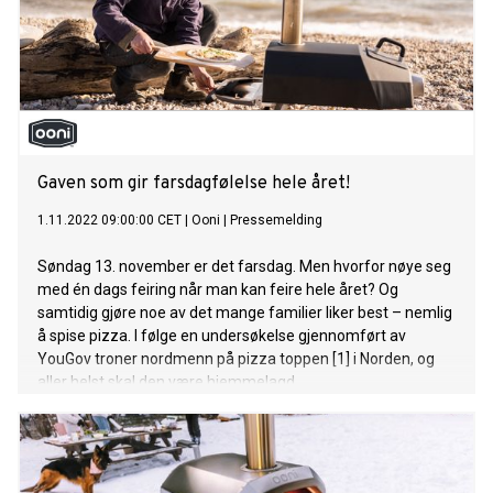
Gaven som gir farsdagfølelse hele året!
1.11.2022 09:00:00 CET
|
Ooni
|
Pressemelding
Søndag 13. november er det farsdag. Men hvorfor nøye seg
med én dags feiring når man kan feire hele året? Og
samtidig gjøre noe av det mange familier liker best – nemlig
å spise pizza. I følge en undersøkelse gjennomført av
YouGov troner nordmenn på pizza toppen [1] i Norden, og
aller helst skal den være hjemmelagd.