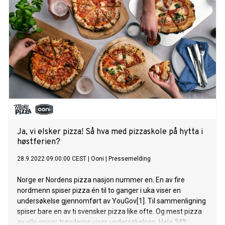
Ja, vi elsker pizza! Så hva med pizzaskole på hytta i
høstferien?
28.9.2022 09:00:00 CEST
|
Ooni
|
Pressemelding
Norge er Nordens pizza nasjon nummer en. En av fire
nordmenn spiser pizza én til to ganger i uka viser en
undersøkelse gjennomført av YouGov[1]. Til sammenligning
spiser bare en av ti svensker pizza like ofte. Og mest pizza
av alle spiser trønderne viser undersøkelsen. Hele 34%