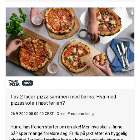
spiser pizza en eller flere ganger i uka i Trøndelag. Tett fulgt
av sørlendingene med 28%, og vestlendingene med 27%.
1 av 2 lager pizza sammen med barna. Hva med
pizzaskole i høstferien?
26.9.2022 08:00:00 CEST
|
Ooni
|
Pressemelding
Hurra, høstferien starter om en uke! Men hva skal vi finne
på? spør mange foreldre seg. Er du på jakt etter en hyggelig