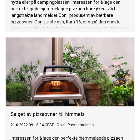
hytta eller på campingplassen. Interessen for å lage den
perfekte, gode hjemmelagde pizzaen bare øker i vårt
langstrakte land melder Ooni, produsent av bærbare
pizzaovner. Oonis siste ovn, Karu 16, er også den eneste
ovnen som den italienske foreningen for ekte napolitanske
pizza - Associazione Verace Pizza Napoletana - har
godkjent til hjemmebruk.
Salget av pizzaovner til himmels
21.6.2022 09:18:34 CEST
|
Ooni
|
Pressemelding
Interessen for å lage den perfekte hjemmelagde pizzaen