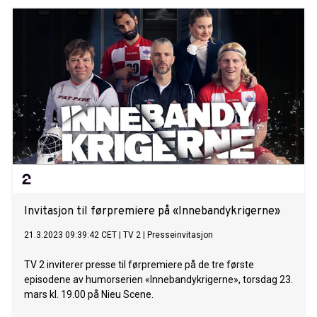
å ta fatt på rollen. Jeg spiller så mye i humorsjangeren at jeg
innimellom trenger å ha fingrene ned i noe som krever litt
mer indre liv og menneskeforståelse, sier Hjelmeland.
Invitasjon til førpremiere på «Innebandykrigerne»
21.3.2023 09:39:42 CET
|
TV 2
|
Presseinvitasjon
TV 2 inviterer presse til førpremiere på de tre første
episodene av humorserien «Innebandykrigerne», torsdag 23.
mars kl. 19.00 på Nieu Scene.