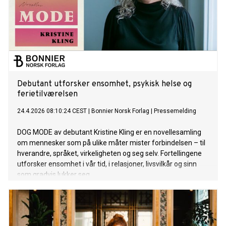
Debutant utforsker ensomhet, psykisk helse og
ferietilværelsen
24.4.2026 08:10:24 CEST
|
Bonnier Norsk Forlag
|
Pressemelding
DOG MODE av debutant Kristine Kling er en novellesamling
om mennesker som på ulike måter mister forbindelsen – til
hverandre, språket, virkeligheten og seg selv. Fortellingene
utforsker ensomhet i vår tid, i relasjoner, livsvilkår og sinn
som gradvis lukker seg.