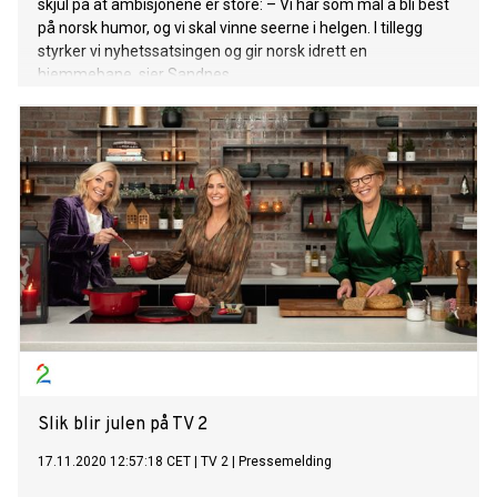
skjul på at ambisjonene er store: – Vi har som mål å bli best
på norsk humor, og vi skal vinne seerne i helgen. I tillegg
styrker vi nyhetssatsingen og gir norsk idrett en
hjemmebane, sier Sandnes.
Slik blir julen på TV 2
17.11.2020 12:57:18 CET
|
TV 2
|
Pressemelding