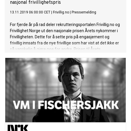
nasjonal frivillighetspris
13.11.2019 06:00:00 CET
|
Frivillig.no
|
Pressemelding
For fjerde år på rad deler rekrutteringsportalen Frivillig.no og
Frivillighet Norge ut den nasjonale prisen Årets nykommer i
Frivilligheten. Dette for å sette pris på engasjement og
frivillig innsats fra de nye frivillige som har vist at det ikke er
så vanskelig å gjøre noe for andre. Prisen til Årets
nykommer i frivilligheten deles ut av Frivillig.no og Frivillighet
Norge, på Frivillighetens dag på Sentralen i Oslo 5. Desember