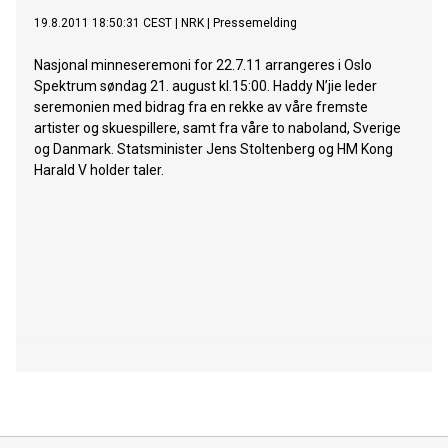
19.8.2011 18:50:31 CEST
|
NRK
|
Pressemelding
Nasjonal minneseremoni for 22.7.11 arrangeres i Oslo
Spektrum søndag 21. august kl.15:00. Haddy N’jie leder
seremonien med bidrag fra en rekke av våre fremste
artister og skuespillere, samt fra våre to naboland, Sverige
og Danmark. Statsminister Jens Stoltenberg og HM Kong
Harald V holder taler.