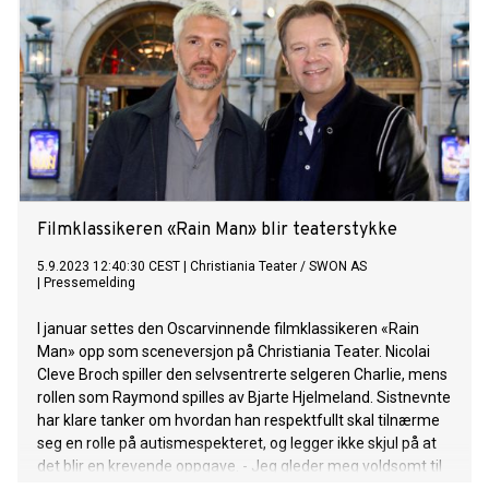
Filmklassikeren «Rain Man» blir teaterstykke
5.9.2023 12:40:30 CEST
|
Christiania Teater / SWON AS
|
Pressemelding
I januar settes den Oscarvinnende filmklassikeren «Rain
Man» opp som sceneversjon på Christiania Teater. Nicolai
Cleve Broch spiller den selvsentrerte selgeren Charlie, mens
rollen som Raymond spilles av Bjarte Hjelmeland. Sistnevnte
har klare tanker om hvordan han respektfullt skal tilnærme
seg en rolle på autismespekteret, og legger ikke skjul på at
det blir en krevende oppgave. - Jeg gleder meg voldsomt til