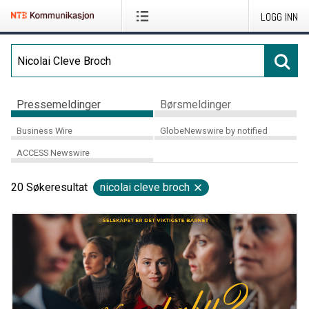
LOGG INN
Pressemeldinger
Børsmeldinger
Business Wire
GlobeNewswire by notified
ACCESS Newswire
20
Søkeresultat
nicolai cleve broch