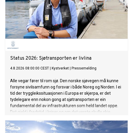
Status 2026: Sjøtransporten er livlina
4.8.2026 08:00:00 CEST
|
Kystverket
|
Pressemelding
Alle vegar fører til rom sjø. Den norske sjøvegen må kunne
forsyne sivilsamfunn og forsvar i både Noreg og Norden. I ei
tid der tryggleikssituasjonen i Europa er skjerpa, er det
tydelegare enn nokon gong at sjøtransporten er ein
fundamental del av infrastrukturen som held landet oppe.
Det gjeld i fredstid, i kriser og om det verste skulle skje.