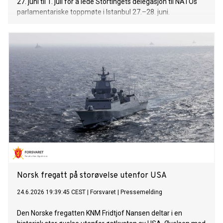
27. juni til 1. juli for å lede Stortingets delegasjon til NATOs
parlamentariske toppmøte i Istanbul 27.–28. juni.
Norsk fregatt på storøvelse utenfor USA
24.6.2026 19:39:45 CEST
|
Forsvaret
|
Pressemelding
Den Norske fregatten KNM Fridtjof Nansen deltar i en