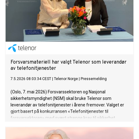
Forsvarsmateriell har valgt Telenor som leverandør
av telefonitjenester
7.5.2026 08:03:34 CEST
|
Telenor Norge
|
Pressemelding
(Oslo, 7. mai 2026) Forsvarssektoren og Nasjonal
sikkerhetsmyndighet (NSM) skal bruke Telenor som
leverandør av telefonitjenester i årene fremover. Valget er
gjort basert på konkurransen «Telefonitjenester til
forsvarsektoren» med svært strenge krav til sikkerhet,
robusthet, dekning og kvalitet i en skjerpet geopolitisk
situasjon.