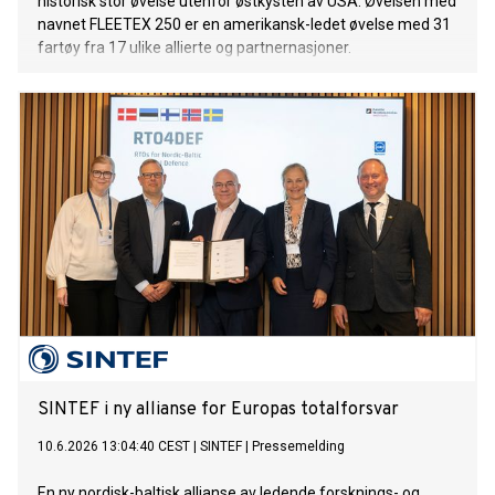
historisk stor øvelse utenfor østkysten av USA. Øvelsen med
navnet FLEETEX 250 er en amerikansk-ledet øvelse med 31
fartøy fra 17 ulike allierte og partnernasjoner.
SINTEF i ny allianse for Europas totalforsvar
10.6.2026 13:04:40 CEST
|
SINTEF
|
Pressemelding
En ny nordisk-baltisk allianse av ledende forsknings- og