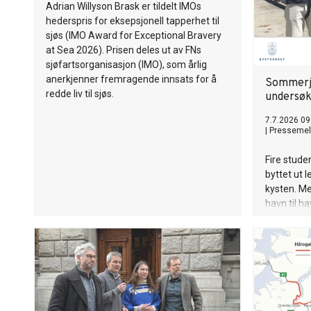
Adrian Willyson Brask er tildelt IMOs
hederspris for eksepsjonell tapperhet til
sjøs (IMO Award for Exceptional Bravery
at Sea 2026). Prisen deles ut av FNs
sjøfartsorganisasjon (IMO), som årlig
anerkjenner fremragende innsats for å
Sommerjo
redde liv til sjøs.
undersøk
7.7.2026 09
|
Pressemel
Fire stud
byttet ut 
kysten. Me
havn til h
moloer og 