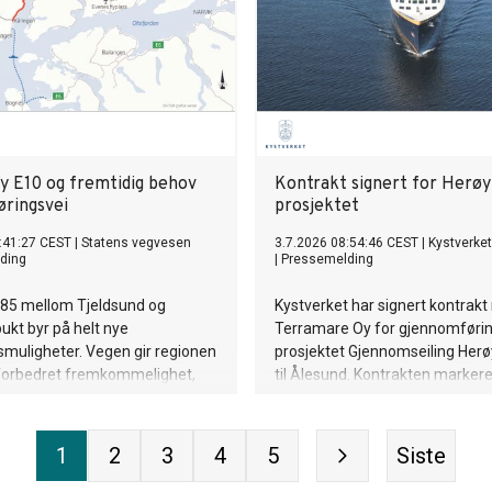
ny E10 og fremtidig behov
Kontrakt signert for Herøy
øringsvei
prosjektet
:41:27 CEST
|
Statens vegvesen
3.7.2026 08:54:46 CEST
|
Kystverket
ding
|
Pressemelding
 85 mellom Tjeldsund og
Kystverket har signert kontrak
kt byr på helt nye
Terramare Oy for gjennomførin
muligheter. Vegen gir regionen
prosjektet Gjennomseiling Herø
 forbedret fremkommelighet,
til Ålesund. Kontrakten markere
ikkerhet og beredskap.
på eit prosjekt som skal gjere s
tryggare og meir effektiv i ei 
vêrutsett farlei.
1
2
3
4
5
Siste