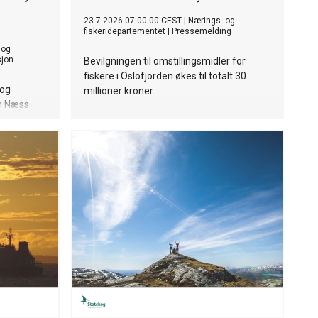
23.7.2026 07:00:00 CEST
|
Nærings- og
fiskeridepartementet
|
Pressemelding
 og
sjon
Bevilgningen til omstillingsmidler for
fiskere i Oslofjorden økes til totalt 30
 og
millioner kroner.
en Næss
g av
rdligste