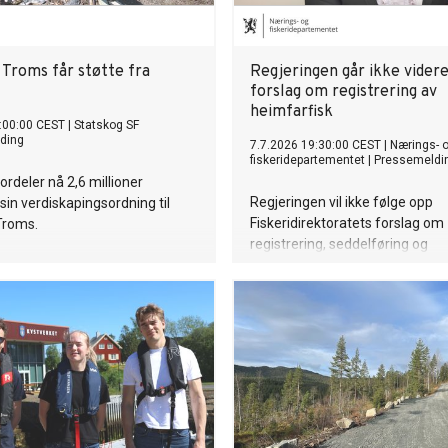
i Troms får støtte fra
Regjeringen går ikke vider
forslag om registrering av
heimfarfisk
:00:00 CEST
|
Statskog SF
ding
7.7.2026 19:30:00 CEST
|
Nærings- 
fiskeridepartementet
|
Pressemeldi
ordeler nå 2,6 millioner
Regjeringen vil ikke følge opp
 sin verdiskapingsordning til
Fiskeridirektoratets forslag om
 Troms.
registrering, seddelføring og
kvoteavregning av fisk som fisk
med hjem til eget bruk. Dagens
for såkalt heimfarfisk eller kokf
videreføres.