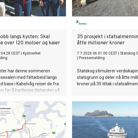
bb langs kysten: Skal
35 prosjekt i statsalmenni
e over 120 moloer og kaier
åtte millioner kroner
:34:28 CEST
|
Kystverket
7.7.2026 06:01:00 CEST
|
Statskog 
ding
|
Pressemelding
enter har denne sommeren
Statskog stimulerer verdiskapi
lesesalen med feltarbeid langs
statsgrunn og deler nå åtte mill
d base i Kabelvåg reiser de fra
kroner på 35 tiltak i statsallme
avn for å kartlegge tilstanden på
kaier i Nordland og Sør-Troms.