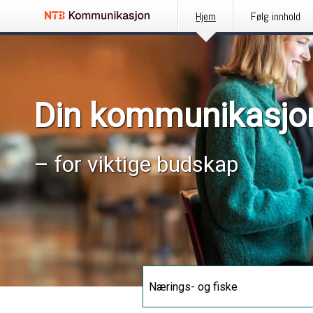
Hjem
Følg innhold
Din kommunikasjo
– for viktige budskap