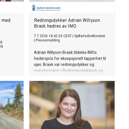
e med
Redningsdykker Adrian Willyson
Brask hedres av IMO
7.7.2026 18:42:03 CEST
|
Sjøfartsdirektoratet
|
Pressemelding
og
ng
Adrian Willyson Brask tildeles IMOs
hederspris for eksepsjonell tapperhet til
sjøs. Brask var redningsdykker og
overstyrmann i Redningsselskapet, og
ere tar
omkom i forsøket på å redde livet til en
 praksis
ung jente som var savnet i Nappstraumen
isk
i Lofoten.