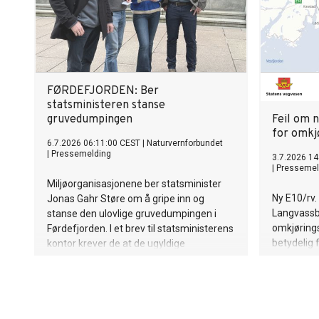
FØRDEFJORDEN: Ber
statsministeren stanse
gruvedumpingen
Feil om 
for omkj
6.7.2026 06:11:00 CEST
|
Naturvernforbundet
|
Pressemelding
3.7.2026 14
|
Pressemel
Miljøorganisasjonene ber statsminister
Ny E10/rv.
Jonas Gahr Støre om å gripe inn og
Langvassbu
stanse den ulovlige gruvedumpingen i
omkjørings
Førdefjorden. I et brev til statsministerens
betydelig
kontor krever de at de ugyldige
samfunnss
tillatelsene kalles tilbake.