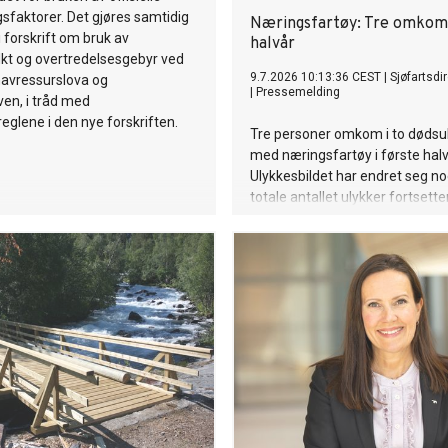
faktorer. Det gjøres samtidig
Næringsfartøy: Tre omkom 
i forskrift om bruk av
halvår
kt og overtredelsesgebyr ved
9.7.2026 10:13:36 CEST
|
Sjøfartsdi
havressurslova og
|
Pressemelding
ven, i tråd med
eglene i den nye forskriften.
Tre personer omkom i to dødsu
med næringsfartøy i første hal
Ulykkesbildet har endret seg n
totale antallet ulykker fortsette
Alvorlig, sier sjøfartsdirektøren.