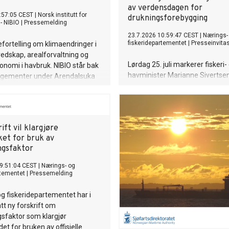
av verdensdagen for
:57:05 CEST
|
Norsk institutt for
drukningsforebygging
- NIBIO
|
Pressemelding
23.7.2026 10:59:47 CEST
|
Nærings-
fiskeridepartementet
|
Presseinvita
iefortelling om klimaendringer i
eredskap, arealforvaltning og
Lørdag 25. juli markerer fiskeri-
onomi i havbruk. NIBIO står bak
havminister Marianne Siverts
angementer under Arendalsuka
FNs verdensdag for forebyggin
drukning i Skarsvåg, verdens no
fiskevær.
ift vil klargjøre
ket for bruk av
gsfaktor
9:51:04 CEST
|
Nærings- og
rtementet
|
Pressemelding
g fiskeridepartementet har i
tt ny forskrift om
sfaktor som klargjør
et for bruken av offisielle