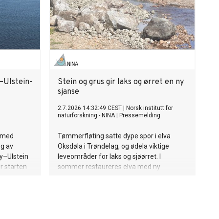
–Ulstein-
Stein og grus gir laks og ørret en ny
sjanse
2.7.2026 14:32:49 CEST
|
Norsk institutt for
naturforskning - NINA
|
Pressemelding
t med
Tømmerfløting satte dype spor i elva
g av
Oksdøla i Trøndelag, og ødela viktige
y–Ulstein
leveområder for laks og sjøørret. I
r starten
sommer restaureres elva med ny
eglinga
kunnskap og store mengder stein.
kompleks og