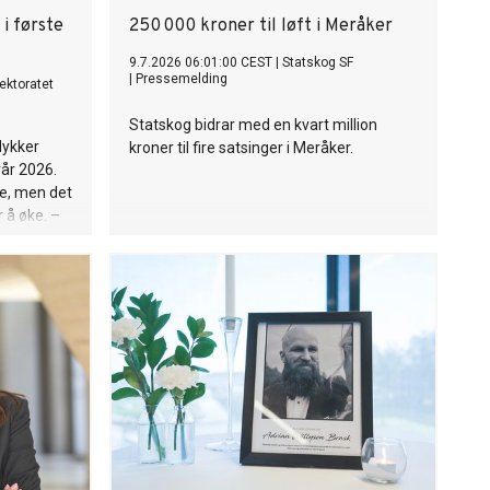
i første
250 000 kroner til løft i Meråker
9.7.2026 06:01:00 CEST
|
Statskog SF
|
Pressemelding
rektoratet
Statskog bidrar med en kvart million
lykker
kroner til fire satsinger i Meråker.
vår 2026.
oe, men det
r å øke. –