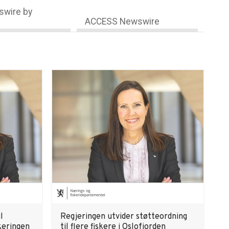
wire by
ACCESS Newswire
l
Regjeringen utvider støtteordning
keringen
til flere fiskere i Oslofjorden