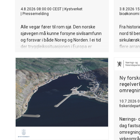
4.8.2026 08:00:00 CEST
|
Kystverket
3.8.2026 15
|
Pressemelding
bioøkonomi 
Alle vegar fører til rom sjø. Den norske
Fra histor
sjøvegen må kunne forsyne sivilsamfunn
nord til b
og forsvar i både Noreg og Norden. I ei tid
sirkulærøk
der tryggleikssituasjonen i Europa er
flere arr
skjerpa, er det tydelegare enn nokon gong
2026.
at sjøtransporten er ein fundamental del
av infrastrukturen som held landet oppe.
Det gjeld i fredstid, i kriser og om det
Ny forskr
verste skulle skje.
regelver
omregnin
10.7.2026 0
fiskeridepa
Nærings- o
dag fastsa
omregning
virkeområd