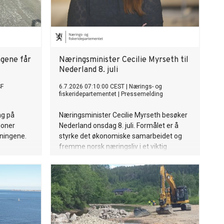
ngene får
Næringsminister Cecilie Myrseth til
Nederland 8. juli
SF
6.7.2026 07:10:00 CEST
|
Nærings- og
fiskeridepartementet
|
Pressemelding
ng på
Næringsminister Cecilie Myrseth besøker
ioner
Nederland onsdag 8. juli. Formålet er å
nningene.
styrke det økonomiske samarbeidet og
fremme norsk næringsliv i et viktig
europeisk marked.