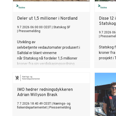
Deler ut 1,5 millioner i Nordland
Disse 12 
Statskog
9.7.2026 06:00:00 CEST
|
Statskog SF
|
Pressemelding
9.7.2026 06
|
Pressemel
Utvikling av
Statskog f
selvbetjente vedautomater produsert i
kroner fra
Saltdal er blant vinnerne
prosjekt i
når Statskog nå fordeler 1,5 millioner
kroner fra sin verdiskapingsordning.
IMO hedrer redningsdykkeren
Adrian Willyson Brask
7.7.2026 18:40:49 CEST
|
Nærings- og
fiskeridepartementet
|
Pressemelding