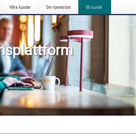
Våre kunder
Om tjenesten
Bli kunde
nsplattform