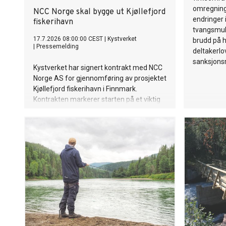
omregnings
NCC Norge skal bygge ut Kjøllefjord
endringer 
fiskerihavn
tvangsmul
17.7.2026 08:00:00 CEST
|
Kystverket
brudd på 
|
Pressemelding
deltakerlo
sanksjonsr
Kystverket har signert kontrakt med NCC
Norge AS for gjennomføring av prosjektet
Kjøllefjord fiskerihavn i Finnmark.
Kontrakten markerer starten på et viktig
tiltak for å styrke sikkerheten og
kapasiteten i havna, og legge til rette for
videre utvikling av fiskerinæringen og
annen næringsaktivitet i området.