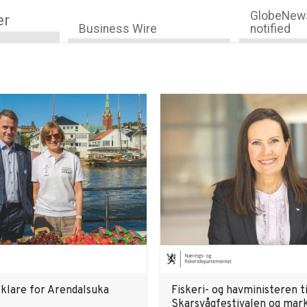
GlobeNews
er
Business Wire
notified
 klare for Arendalsuka
Fiskeri- og havministeren ti
Skarsvågfestivalen og mar