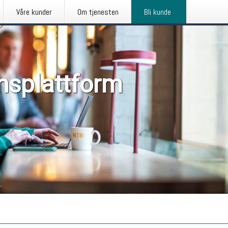
Våre kunder
Om tjenesten
Bli kunde
nsplattform