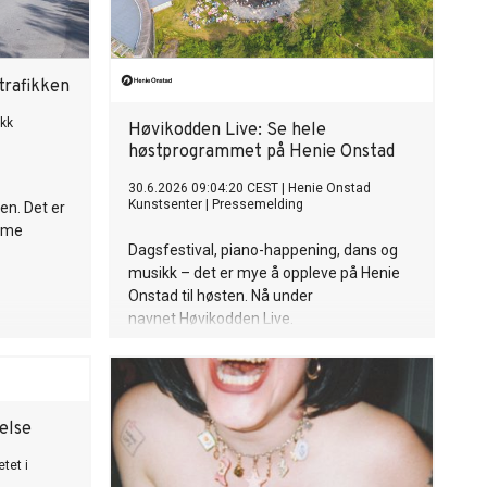
trafikken
ikk
Høvikodden Live: Se hele
høstprogrammet på Henie Onstad
30.6.2026 09:04:20 CEST
|
Henie Onstad
Kunstsenter
|
Pressemelding
ken. Det er
amme
Dagsfestival, piano-happening, dans og
musikk – det er mye å oppleve på Henie
Onstad til høsten. Nå under
navnet Høvikodden Live.
else
etet i