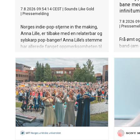
bane med
7.8.2026 09:54:14 CEST
|
Sounds Like Gold
infinitum
|
Pressemelding
7.8.2026 09
|
Pressemel
Norges indie-pop-stjerne in the making,
Anna Lille, er tilbake med en relaterbar og
Frå ømt og 
sylskarp pop-banger! Anna Lille’s stemme
band-jam -
har allerede fanget oppmerksomheten til
ei sonisk 
globale superstjerner som Justin Bieber
rytmefot. 
og Billie Eilish på nett. Og nå på sin nye
leier eit 
singel «That's a Year», synger hun om den
kor målet 
spesifikke følelsen av å gå ut av et forhold
pur glede 
og lure på om det hele var bortkastet tid,
her seanse
men så å gradvis oppdage at livet på den
arkaisk nyn
andre siden er uendelig mye bedre. Låten
mot noko n
er bittersøt, litt ironisk, og veldig Anna.
uendeleg p
Anna Lille er tilbake, modigere, mer
Andreas R
selvsikker og sassier enn noensinne.
"Mellom sa
Sammen med singelen slipper hun en
offisiell musikkvideo på YouTube, som tar
deg med inn i det nye universet visuelt.