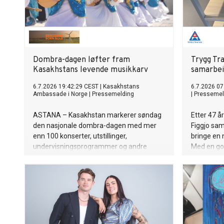
Dombra-dagen løfter fram
Trygg Tra
Kasakhstans levende musikkarv
samarbei
6.7.2026 19:42:29 CEST
|
Kasakhstans
6.7.2026 07
Ambassade i Norge
|
Pressemelding
|
Pressemel
ASTANA – Kasakhstan markerer søndag
Etter 47 å
den nasjonale dombra-dagen med mer
Figgjo sa
enn 100 konserter, utstillinger,
bringe en 
undervisningsprogrammer og andre
Med en god
kulturarrangementer over hele landet.
Markeringen ble innført i 2018 for å
fremme dombraen, det tradisjonelle
tostrengede strengeinstrumentet som
regnes som et av de fremste symbolene
på kasakhisk kultur.