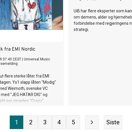
UiB har flere eksperter som kan
om demens, alder og hjernehels
forbindelse med regjeringens 
strategi.
k fra EMI Nordic
9:37:43 CEST
|
Universal Music
ssemelding
 ut flere sterke låter fra EMI
agen. Ys1 slapp låten "Modig"
ed Weimoth, svenske VC
 med "JEG HATAR DIG" og
itt oss singelen "Crazy".
1
2
3
4
5
Siste