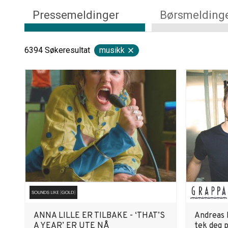
Pressemeldinger
Børsmelding
6394
Søkeresultat
musikk
ANNA LILLE ER TILBAKE - ‘THAT’S
Andreas 
A YEAR’ ER UTE NÅ
tek deg p