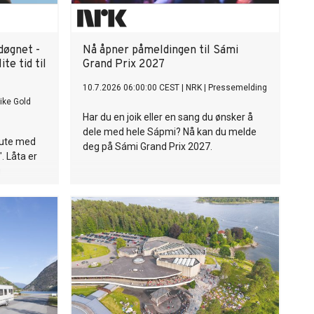
 døgnet -
Nå åpner påmeldingen til Sámi
te tid til
Grand Prix 2027
10.7.2026 06:00:00 CEST
|
NRK
|
Pressemelding
ike Gold
Har du en joik eller en sang du ønsker å
dele med hele Sápmi? Nå kan du melde
l ute med
deg på Sámi Grand Prix 2027.
. Låta er
i
country og
r tiden
ne man er
her.