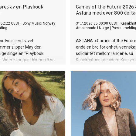
øres av en Playbook
Games of the Future 2026 
a
Astana med over 800 delt
:52:22 CEST
|
Sony Music Norway
31.7.2026 05:00:00 CEST
|
Kasakhs
ding
Ambassade i Norge
|
Pressemeldin
dtveis i en travel
ASTANA: «Games of the Future» 
ommer slipper May den
enda en bro for enhet, vennska
ige singelen "Playbook
solidaritet mellom landene, sa
 Videre i august blir hun å se
Kasakhstans president Kassy
ivalen i Oslo (14),
Tokayev da han åpnet den inte
stivalen i Harstad (15), Ypsilon
turneringen i Astana 29. juli.
 (22) og Rakettnatt i Tromsø
. september avslutter hun
songen med Spirefest i