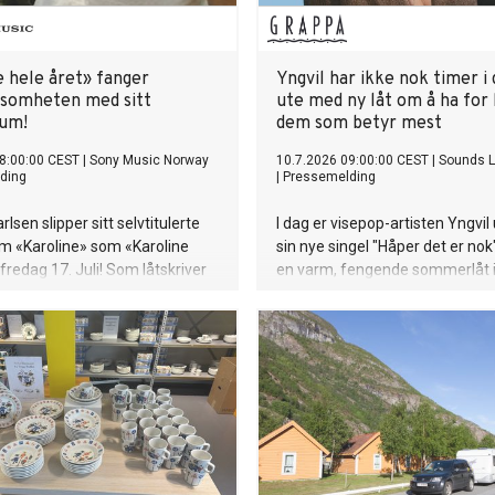
e hele året» fanger
Yngvil har ikke nok timer i
somheten med sitt
ute med ny låt om å ha for li
bum!
dem som betyr mest
8:00:00 CEST
|
Sony Music Norway
10.7.2026 09:00:00 CEST
|
Sounds L
ding
|
Pressemelding
rlsen slipper sitt selvtitulerte
I dag er visepop-artisten Yngvi
m «Karoline» som «Karoline
sin nye singel "Håper det er nok"
 fredag 17. Juli! Som låtskriver
en varm, fengende sommerlåt 
, kjent fra det kritikerroste
skjæringspunktet mellom vise, 
ossmajor» tar hun nå for alvor
pop, og handler om den dårlige
om soloartist. Lytteren inviteres
samvittigheten som oppstår nå
rsonlig og ujålete univers fullt av
ikke strekker til for menneske
mor og ærlighet.
glad i. Lytt til "Håper det er nok" 