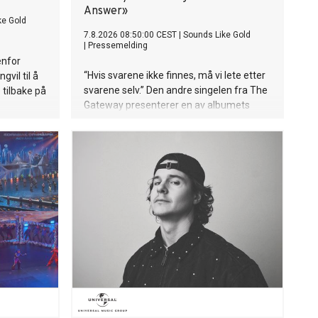
Answer»
ke Gold
7.8.2026 08:50:00 CEST
|
Sounds Like Gold
|
Pressemelding
enfor
“Hvis svarene ikke finnes, må vi lete etter
vil til å
svarene selv.” Den andre singelen fra The
 tilbake på
Gateway presenterer en av albumets
mest ettertenksomme komposisjoner. No
va som
Answer er en sjelfull og melodisk dialog
ngelen
mellom piano og cello, der stillheten og
P-en "PS:
rommet mellom tonene er like viktige
ar
som selve melodien.
refreng og
r ute nå!