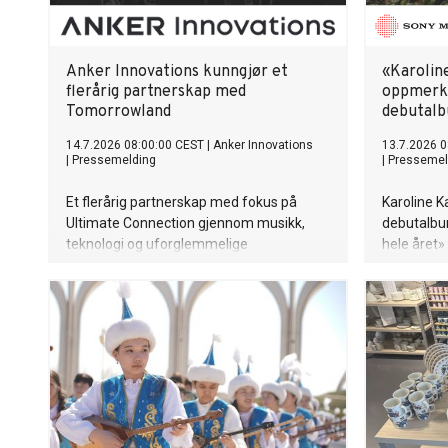
Anker Innovations kunngjør et
«Karolin
flerårig partnerskap med
oppmerk
Tomorrowland
debutal
14.7.2026 08:00:00 CEST
|
Anker Innovations
13.7.2026 0
|
Pressemelding
|
Pressemel
Et flerårig partnerskap med fokus på
Karoline Ka
Ultimate Connection gjennom musikk,
debutalbu
teknologi og uforglemmelige
hele året»
liveopplevelser
og vokalist
bandet «Kl
sin plass s
inn i et pe
varme, hu