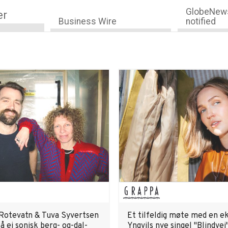
GlobeNews
er
Business Wire
notified
Rotevatn & Tuva Syvertsen
Et tilfeldig møte med en eks
å ei sonisk berg- og-dal-
Yngvils nye singel "Blindvei"