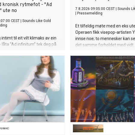
 kronisk rytmefot - "Ad
7.8.2026 09:05:00 CEST
|
Sounds Li
" ute no
|
Pressemelding
:07:00 CEST
|
Sounds Like Gold
ding
Et tilfeldig møte med en eks ut
Operaen fikk visepop-artisten Yng
intimt til eit vilt klimaks av ein
innse noe; to mennesker kan se
 låta "Ad infinitum" tek deg på
det samme forholdet med vidt
berg- og-dal-bane med kronisk
forskjellige oppfatninger av h
Sjå for deg at Veronica Maggio
egentlig skjedde. På den nye si
vekkelsesmøte i indremisjonen
"Blindvei", fra den kommende E
er å gire forsamlinga opp med
ikke si det til noen", møter sårb
og suggesjon. Liturgien til den
historiefortelling et smittende 
n er Rotevatn sin tekst på
et varmt poputtrykk. "Blindvei" e
orsk, og krinsar kring at jaget
Lytt her.
ytt og sjølvrealisérande er ein
rosess. "Ad infinitum", frå
otevatn si komande plate
ltvatn og sola", er ute no!