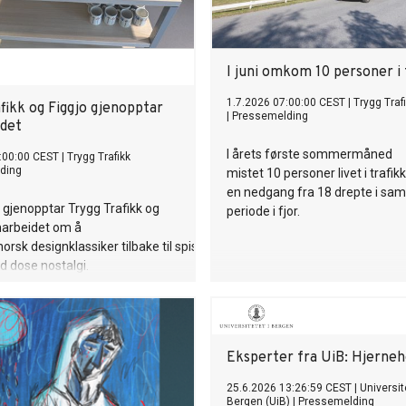
I juni omkom 10 personer i 
1.7.2026 07:00:00 CEST
|
Trygg Traf
fikk og Figgjo gjenopptar
|
Pressemelding
det
I årets første sommermåned
:00:00 CEST
|
Trygg Trafikk
ding
mistet 10 personer livet i trafik
en nedgang fra 18 drepte i s
r gjenopptar Trygg Trafikk og
periode i fjor.
marbeidet om å
norsk designklassiker tilbake til spisebordet.
 dose nostalgi.
Eksperter fra UiB: Hjerneh
25.6.2026 13:26:59 CEST
|
Universit
Bergen (UiB)
|
Pressemelding