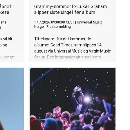
åpnet i
Grammy-nominerte Lukas Graham
akere
slipper siste singel før album
tans
17.7.2026 09:00:00 CEST
|
Universal Music
g
Norge
|
Pressemelding
vil bli
Tittelsporet fra det kommende
p og
albumet Good Times, som slippes 14.
august via Universal Music og Virgin Music
m-Jomart
Group. Den internasjonalt anerkjente
rnasjonale
singer-songwriteren Lukas Graham
slipper i dag «Good Times», det energiske
tittelsporet og åpningslåten fra hans
kommende album Good Times. Albumet
består av 13 spor og utgis 14. august.