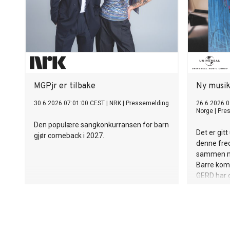
MGPjr er tilbake
Ny musik
30.6.2026 07:01:00 CEST
|
NRK
|
Pressemelding
26.6.2026 0
Norge
|
Pre
Den populære sangkonkurransen for barn
Det er gitt
gjør comeback i 2027.
denne fred
sammen m
Barre kom
GERD har g