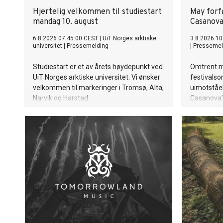
Hjertelig velkommen til studiestart
May forf
mandag 10. august
Casanov
6.8.2026 07:45:00 CEST
|
UiT Norges arktiske
3.8.2026 10
universitet
|
Pressemelding
|
Pressemel
Studiestart er et av årets høydepunkt ved
Omtrent mi
UiT Norges arktiske universitet. Vi ønsker
festivals
velkommen til markeringer i Tromsø, Alta,
uimotståel
Narvik og Harstad.
Casanova".
på Øyafest
Bakgårdsfe
i Drammen
(28). Og 5
festivalse
Ålesund.