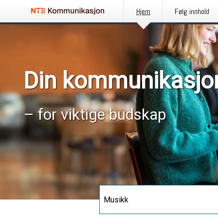
Hjem
Følg innhold
Din kommunikasjo
– for viktige budskap