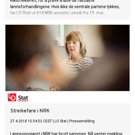
Riksmekleren, for å prøve å løse de fastlåste
lønnsforhandlingene. Hvis ikke de sentrale partene lykkes,
tar LO Stat ut 614 NRK-ansatte i streik fra 15. mai.
Streikefare i NRK
27.4.2018 15:54:52 CEST
|
LO Stat
|
Pressemelding
Lønnsoppgjøret i NRK har brutt sammen. Nå venter mekling