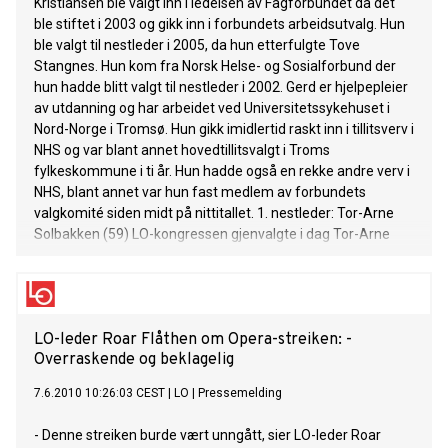
Kristiansen ble valgt inn i ledelsen av Fagforbundet da det
ble stiftet i 2003 og gikk inn i forbundets arbeidsut­valg. Hun
ble valgt til nestleder i 2005, da hun etterful­gte Tove
Stangnes. Hun kom fra Norsk Helse- og Sosialforbund der
hun hadde blitt valgt til nestleder i 2002. Gerd er hjelpepleier
av utdanning og har arbeidet ved Universitetssykehuset i
Nord-Norge i Tromsø. Hun gikk imi­dlertid raskt inn i tillitsverv i
NHS og var blant annet hovedtillitsvalgt i Troms
fylkeskommune i ti år. Hun hadde også en rekke andre verv i
NHS, blant annet var hun fast medlem av forbundets
valgkomité siden midt på nittitallet. 1. nestleder: Tor-Arne
Solbakken (59) LO-kongressen gjenvalgte i dag Tor-Arne
Solbakken som nestleder. Tor-Arne ble født 29. september
1953 og er
LO-leder Roar Flåthen om Opera-streiken: -
Overraskende og beklagelig
7.6.2010 10:26:03 CEST
|
LO
|
Pressemelding
- Denne streiken burde vært unngått, sier LO-leder Roar