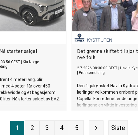
Nå starter salget
Det grønne skiftet til sjøs 
nye folk
:03:56 CEST
|
Kia Norge
ding
2.7.2026 08:30:00 CEST
|
Havila Kys
|
Pressemelding
rent 4 meter lang, blir
Den 1. juli ønsket Havila Kystru
ig med 4 seter, får over 450
lærlinger velkommen ombord p
 rekkevidde og et bagasjerom
Capella. For rederiet er de unge
 liter. Nå starter salget av EV2.
lærlingene en viktig investering.
1
2
3
4
5
Siste