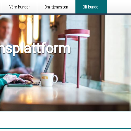
Våre kunder
Om tjenesten
Bli kunde
nsplattform