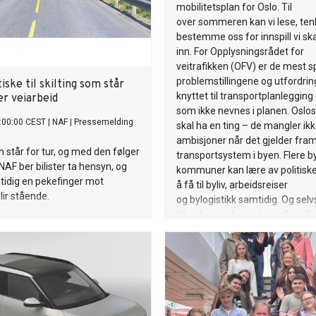
mobilitetsplan for Oslo. Til
over sommeren kan vi lese, ten
bestemme oss for innspill vi sk
inn. For Opplysningsrådet for
veitrafikken (OFV) er de mest
problemstillingene og utfordri
iske til skilting som står
knyttet til transportplanlegging 
er veiarbeid
som ikke nevnes i planen. Oslo
:00:00 CEST
|
NAF
|
Pressemelding
skal ha en ting – de mangler ik
ambisjoner når det gjelder fra
tår for tur, og med den følger
transportsystem i byen. Flere b
NAF ber bilister ta hensyn, og
kommuner kan lære av politisk
tidig en pekefinger mot
å få til byliv, arbeidsreiser
lir stående.
og bylogistikk samtidig. Og sel
ikke denne planen løse alle utfo
men for OFV blir noen prioritere
særlig synlige. For det mest in
med mobilitet i Oslo er det som
ikke sier noe om.