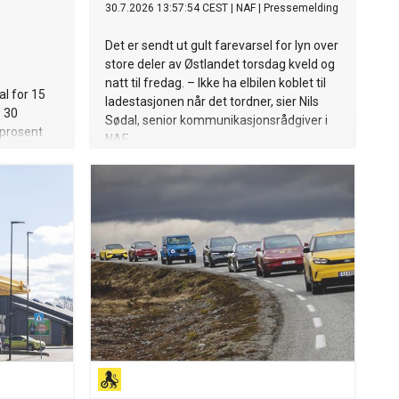
30.7.2026 13:57:54 CEST
|
NAF
|
Pressemelding
Det er sendt ut gult farevarsel for lyn over
store deler av Østlandet torsdag kveld og
natt til fredag. – Ikke ha elbilen koblet til
al for 15
ladestasjonen når det tordner, sier Nils
, 30
Sødal, senior kommunikasjonsrådgiver i
 prosent
NAF.
edusere
et. Nå