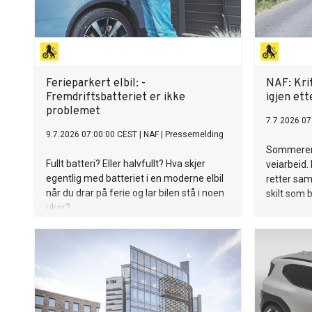
Ferieparkert elbil: -
NAF: Krit
Fremdriftsbatteriet er ikke
igjen ett
problemet
7.7.2026 07
9.7.2026 07:00:00 CEST
|
NAF
|
Pressemelding
Sommeren s
Fullt batteri? Eller halvfullt? Hva skjer
veiarbeid. 
egentlig med batteriet i en moderne elbil
retter sam
når du drar på ferie og lar bilen stå i noen
skilt som b
uker?