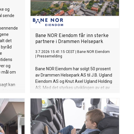
ke og
al sende
 spennende
ngene
Bane NOR Eiendom får inn sterke
alt det
partnere i Drammen Helsepark
s byråd
3.7.2026 15:41:15 CEST
|
Bane NOR Eiendom
ke
|
Pressemelding
mtidens
yer og
Bane NOR Eiendom har solgt 50 prosent
e mål om
av Drammen Helsepark AS til J.B. Ugland
Eiendom AS og Knut Axel Ugland Holding
vsagt kan
AS. Med det styrkes utviklingen av et av
rdringer,
Norges mest ambisiøse helse- og
ringer
byutviklingsprosjekter.
teressante
 planen