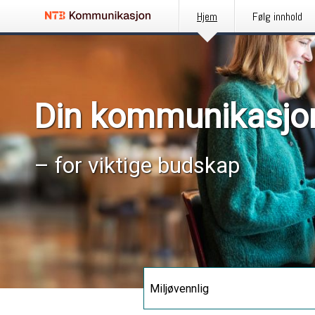
Hjem
Følg innhold
Din kommunikasjo
– for viktige budskap