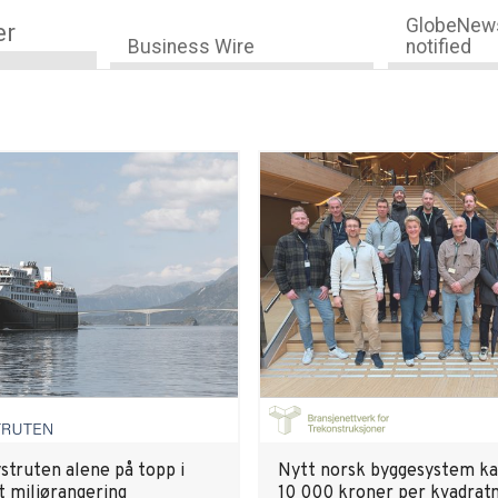
GlobeNews
er
Business Wire
notified
struten alene på topp i
Nytt norsk byggesystem ka
t miljørangering
10 000 kroner per kvadrat