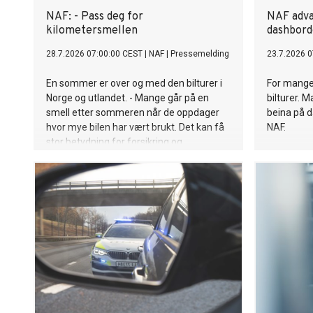
NAF: - Pass deg for
NAF adva
kilometersmellen
dashbord
28.7.2026 07:00:00 CEST
|
NAF
|
Pressemelding
23.7.2026 0
En sommer er over og med den bilturer i
For mange
Norge og utlandet. - Mange går på en
bilturer. 
smell etter sommeren når de oppdager
beina på da
hvor mye bilen har vært brukt. Det kan få
NAF.
stor betydning for forsikring og
leasingavtaler, advarer NAF.