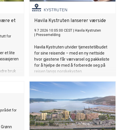
 være et
Havila Kystruten lanserer værside
9.7.2026 10:05:00 CEST
|
Havila Kystruten
|
Pressemelding
tutt for
Havila Kystruten utvider tjenestetilbudet
r et lite
for sine reisende – med en ny nettside
passasjeren
hvor gjestene får værvarsel og pakkeliste
for å hjelpe de med å forberede seg på
ndre bruk
reisen langs norskekysten.
 Nå mener
 legger i
srådet for
l Grønn