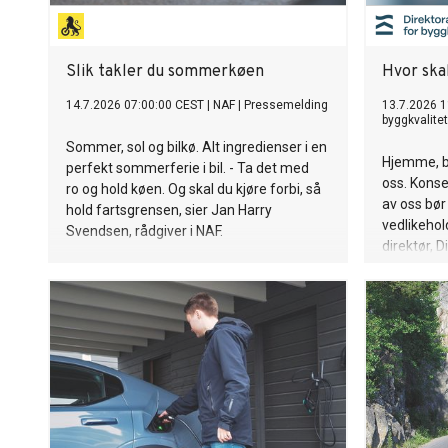
Slik takler du sommerkøen
Hvor ska
14.7.2026 07:00:00 CEST
|
NAF
|
Pressemelding
13.7.2026 1
byggkvalitet
Sommer, sol og bilkø. Alt ingredienser i en
Hjemme, bli
perfekt sommerferie i bil. - Ta det med
oss. Kons
ro og hold køen. Og skal du kjøre forbi, så
av oss bør
hold fartsgrensen, sier Jan Harry
vedlikehol
Svendsen, rådgiver i NAF.
direktør, D