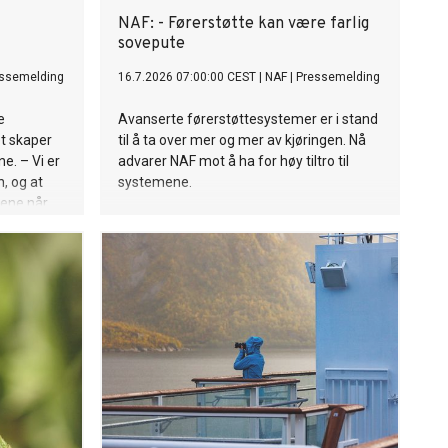
NAF: - Førerstøtte kan være farlig
sovepute
ssemelding
16.7.2026 07:00:00 CEST
|
NAF
|
Pressemelding
e
Avanserte førerstøttesystemer er i stand
t skaper
til å ta over mer og mer av kjøringen. Nå
e. – Vi er
advarer NAF mot å ha for høy tiltro til
n, og at
systemene.
stene når
pphører,
ef i NAF.