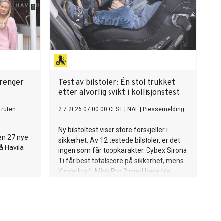
trenger
Test av bilstoler: Én stol trukket
etter alvorlig svikt i kollisjonstest
truten
2.7.2026 07:00:00 CEST
|
NAF
|
Pressemelding
Ny bilstoltest viser store forskjeller i
ten 27 nye
sikkerhet. Av 12 testede bilstoler, er det
å Havila
ingen som får toppkarakter. Cybex Sirona
Ti får best totalscore på sikkerhet, mens
Kinderkraft Mink Pro 2 med base ble
trukket etter at setet løsnet fra basen i
frontkollisjonstesten. – Uavhengige tester
av bilstoler er viktig for tryggheten, sier
Janne Pedersen, senior forbrukerrådgiver