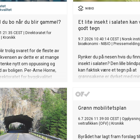
l du bo når du blir gammel?
Et lite insekt i salaten kan
godt tegn
1:21:35 CEST
|
Direktoratet for
|
Kronikk
9.7.2026 10:40:14 CEST
|
Norsk insti
bioøkonomi - NIBIO
|
Pressemelding
r trolig svaret for de fleste av
Rynker du på nesen hvis du finne
ekvensen av dette er at mange
insekt i salaten? Den lille blind
 tenke nytt om oppussing og
kan faktisk være et tegn på at
d av boligen. Per-Arne Horne,
grønnsakene er dyrket med mi
irektoratet for byggkvalitet
av kjemiske plantevernmidler.
forskerne vi må revurdere hva vi
mat av god kvalitet.
Grønn mobilitetsplan
6.7.2026 11:39:00 CEST
|
Opplysning
veitrafikken (OFV)
|
Kronikk
Byrådet har lagt fram forslag ti