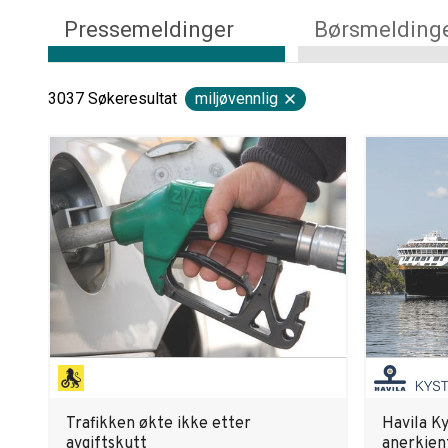
Pressemeldinger
Børsmelding
3037
Søkeresultat
miljøvennlig
Trafikken økte ikke etter
Havila Ky
avgiftskutt
anerkjen