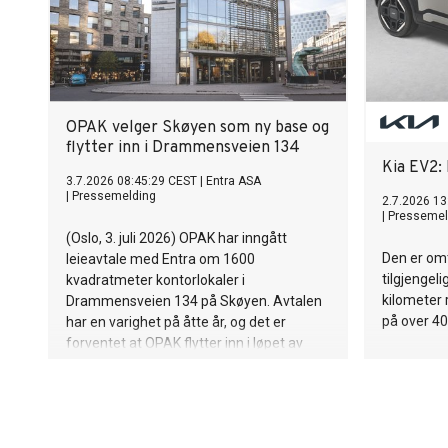
OPAK velger Skøyen som ny base og
flytter inn i Drammensveien 134
Kia EV2: 
3.7.2026 08:45:29 CEST
|
Entra ASA
|
Pressemelding
2.7.2026 13
|
Pressemel
(Oslo, 3. juli 2026) OPAK har inngått
Den er omt
leieavtale med Entra om 1600
tilgjengel
kvadratmeter kontorlokaler i
kilometer
Drammensveien 134 på Skøyen. Avtalen
på over 400
har en varighet på åtte år, og det er
forventet at OPAK flytter inn i løpet av
sommeren 2027.