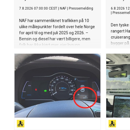
7.8.2026 07:00:00 CEST
|
NAF
|
Pressemelding
6.8.2026 12
|
Pressemel
NAF har sammenliknet trafikken på 10
Den tyske
ulike målepunkter fordelt over hele Norge
rangert Ha
for april til og med juli 2025 og 2026. –
cruiserang
Bensin og diesel har vært billigere, men
bygger på 
folk har ikke kjørt mer, sier Ingunn
bruk helhe
Handagard, pressesjef i NAF.
redusere u
luftforure
Som i fjor
standarden