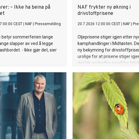
rer: – Ikke ha beina på
NAF frykter ny økning i
et
drivstoffprisene
7:00:00 CEST
|
NAF
|
Pressemelding
20.7.2026 12:00:00 CEST
|
NAF
|
Pre
 betyr sommerferien lange
Oljeprisene stiger igjen etter ny
Mange slapper av ved å legge
kamphandlinger i Midtøsten. De
shbordet. - Ikke gjør det, sier
ny bekymring for drivstoffprisen
urolige for at prisene stiger igje
det blir en kraftig smell for bili
det midlertidige avgiftskuttet o
sier Ingunn Handagard, pressesj