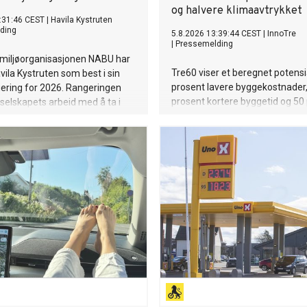
og halvere klimaavtrykket
:31:46 CEST
|
Havila Kystruten
ding
5.8.2026 13:39:44 CEST
|
InnoTre
|
Pressemelding
 miljøorganisasjonen NABU har
Tre60 viser et beregnet potensi
vila Kystruten som best i sin
prosent lavere byggekostnader
ering for 2026. Rangeringen
prosent kortere byggetid og 50
selskapets arbeid med å ta i
lavere klimaavtrykk – uten å r
tlige bærekraftige løsninger og
dagslys, inneklima eller bokvalit
tslipp av klimagasser og
inviteres eiendomsutviklere til
nsning langs norskekysten.
demonstrasjon og realisering.
 setter det norskeide rederiet
 for cruiseindustrien.