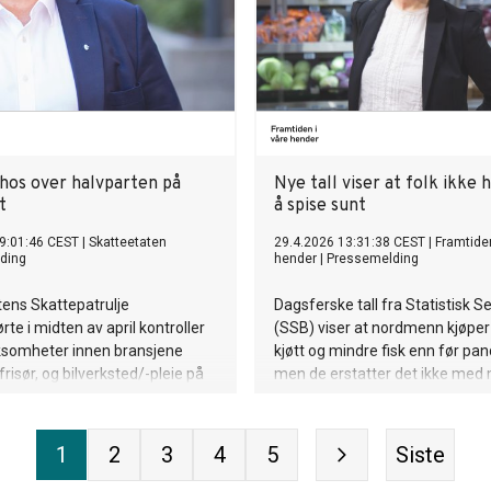
 hos over halvparten på
Nye tall viser at folk ikke h
t
å spise sunt
9:01:46 CEST
|
Skatteetaten
29.4.2026 13:31:38 CEST
|
Framtiden
ding
hender
|
Pressemelding
ens Skattepatrulje
Dagsferske tall fra Statistisk S
te i midten av april kontroller
(SSB) viser at nordmenn kjøpe
rksomheter innen bransjene
kjøtt og mindre fisk enn før pa
frisør, og bilverksted/-pleie på
men de erstatter det ikke med 
 tillegg ble det gjort tiltak for å
og grønt. Tallene understreker 
kyldig skatt og avgift.
prislappen fortsetter å vinne m
folkehelsa.
1
2
3
4
5
Siste