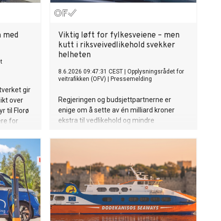
vn med
Viktig løft for fylkesveiene – men
kutt i riksveivedlikehold svekker
helheten
t
8.6.2026 09:47:31 CEST
|
Opplysningsrådet for
veitrafikken (OFV)
|
Pressemelding
tverket gir
Regjeringen og budsjettpartnerne er
ikt over
enige om å sette av én milliard kroner
 til Florø
ekstra til vedlikehold og mindre
ere for
investeringer på fylkesveier.
Opplysningsrådet for veitrafikken mener
dette er et viktig og nødvendig løft, men
advarer mot at styrkingen skjer samtidig
som vedlikeholdet av riksveiene kuttes
med 350 millioner kroner.