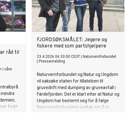
FJORDSØKSMÅLET: Jegere og
fiskere med som partshjelpere
ar råd til
23.4.2026 06:33:00 CEST
|
Naturvernforbundet
|
Pressemelding
 i våre
Naturvernforbundet og Natur og Ungdom
vil saksøke staten for tillatelsen til
entralbyrå
gruvedrift med dumping av gruveavfall i
r mindre
Førdefjorden. Det er klart etter at Natur og
ndemien,
Ungdom har bestemt seg for å følge
mer frukt
Naturvernforbundets vedtak om å ta
at
førdefjordsaken til retten.
ot