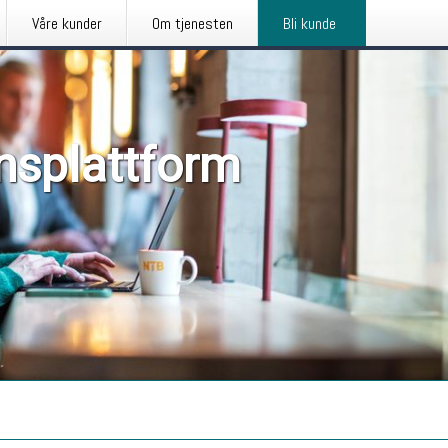
Våre kunder
Om tjenesten
Bli kunde
nsplattform