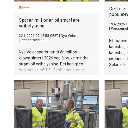
Dette e
populære
Sparer millioner på smartere
19.6.2026 1
veibelysning
|
Pressemel
22.6.2026 09:12:58 CEST
|
Nye Veier
|
Pressemelding
Elbilisten
ladestasj
Nye Veier sparer rundt én million
ladestasjo
kilowattimer i 2026 ved å bruke mindre
sørlandsid
strøm på veibelysning. Det kan gi en
Solan eller
besparelse på 1,5–2 millioner kroner,
avhengig av strømpris og nettleie.
Samtidig fører det til at lysarmaturene får
lenger levetid.