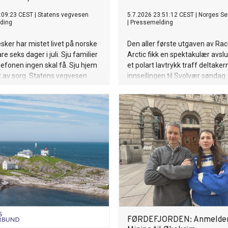
:09:23 CEST
|
Statens vegvesen
5.7.2026 23:51:12 CEST
|
Norges Se
ding
|
Pressemelding
ker har mistet livet på norske
Den aller første utgaven av Rac
re seks dager i juli. Sju familier
Arctic fikk en spektakulær avsl
elefonen ingen skal få. Sju hjem
et polart lavtrykk traff deltake
 av sorg. Statens vegvesen
innseilingen til Svolvær søndag
 sommeren 2026 er i ferd med å
ettermiddag.
g til en ny tragediesommer på
er.
FØRDEFJORDEN: Anmelder