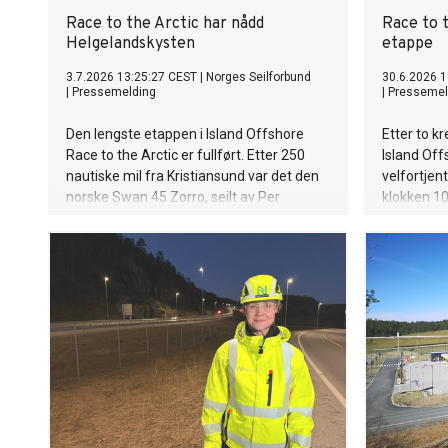
Race to the Arctic har nådd
Race to t
Helgelandskysten
etappe
3.7.2026 13:25:27 CEST
|
Norges Seilforbund
30.6.2026 1
|
Pressemelding
|
Pressemel
Den lengste etappen i Island Offshore
Etter to k
Race to the Arctic er fullført. Etter 250
Island Off
nautiske mil fra Kristiansund var det den
velfortjen
norske Swan 45 Zorro, seilt av Per
klokken 10
Haugen og Thomas Robberstad, som tok
etappe, de
Line Honours og ble første båt over
setter ku
mållinjen ved Tjøtta.