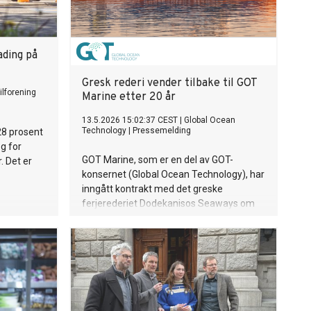
ading på
Gresk rederi vender tilbake til GOT
ilforening
Marine etter 20 år
13.5.2026 15:02:37 CEST
|
Global Ocean
Technology
|
Pressemelding
28 prosent
eg for
GOT Marine, som er en del av GOT-
. Det er
konsernet (Global Ocean Technology), har
inngått kontrakt med det greske
ferjerederiet Dodekanisos Seaways om
bygging av en ny 41-meters
passasjerkatamaran med plass til over
300 passasjerer. Kontrakten har en verdi i
underkant av 200 millioner kroner,
byggingen starter umiddelbart og levering
er planlagt høsten 2027.