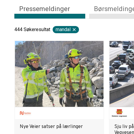
Pressemeldinger
Børsmelding
444
Søkeresultat
mandal
Nye Veier satser på lærlinger
Sju liv p
Vegvesen