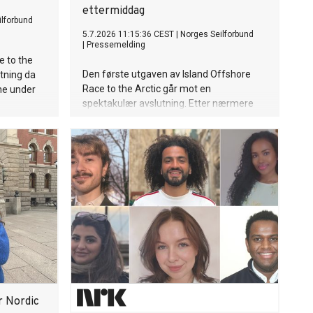
ettermiddag
ilforbund
5.7.2026 11:15:36 CEST
|
Norges Seilforbund
|
Pressemelding
e to the
Den første utgaven av Island Offshore
utning da
Race to the Arctic går mot en
rne under
spektakulær avslutning. Etter nærmere
800 nautiske mil langs norskekysten
nærmer de første båtene seg nå målgang
i Svolvær etter den fjerde og siste
etappen fra Sandnessjøen.
 Nordic