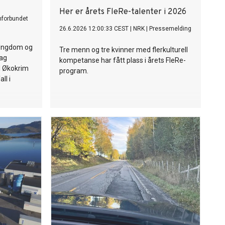
Her er årets FleRe-talenter i 2026
nforbundet
26.6.2026 12:00:33 CEST
|
NRK
|
Pressemelding
 Ungdom og
Tre menn og tre kvinner med flerkulturell
dag
kompetanse har fått plass i årets FleRe-
l Økokrim
program.
ll i