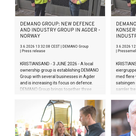
DEMANO GROUP: NEW DEFENCE
DEMANO
AND INDUSTRY GROUP IN AGDER -
KONSER
NORWAY
INDUSTR
3.6.2026 13:32:08 CEST
|
DEMANO Group
3.6.2026 12
|
Press release
|
Pressemel
KRISTIANSAND - 3 JUNE 2026 - A local
KRISTIANS
ownership group is establishing DEMANO
eiergrupp
Group with several businesses in Agder
med flere 
and is increasing its focus on defence.
satsingen
DEMANO Group brings together three
samler tr
companies with advanced production
produksjon
capabilities within defence, emergency
industri, 
preparedness, industry, offshore and
omsetter f
maritime sectors. The companies
målet er e
generate approximately NOK 375 million
forsvarsse
in revenue, and the goal is a significant
increase within the defence sector in the