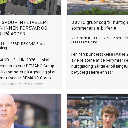
 GROUP: NYETABLERT
3 av 10 gruer seg til hurtigl
N INNEN FORSVAR OG
sommerens elbilferie
I PÅ AGDER
28.5.2026 07:00:00 CEST
|
Norsk elb
|
Pressemelding
:11:44 CEST
|
DEMANO Group
ding
I en fersk undersøkelse svarer 
AND – 3. JUNI 2026 – Lokal
av elbilistene at de bekymrer s
ering etablerer DEMANO Group
hurtiglading når de er på langtur
virksomheter på Agder, og øker
betydelig færre enn før.
 mot forsvar. DEMANO Group
e selskaper med avansert
 innen forsvar, beredskap,
offshore og maritim. Selskapene
or cirka 375 millioner kroner, og
n kraftig økning innen
ktoren i årene fremover.