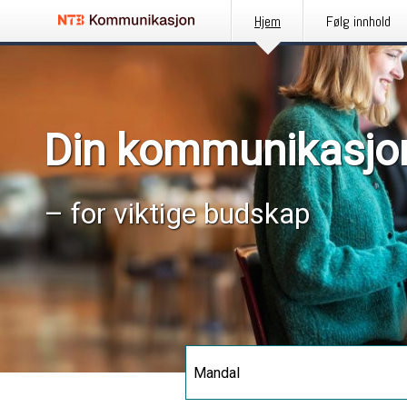
Hjem
Følg innhold
Din kommunikasjo
– for viktige budskap