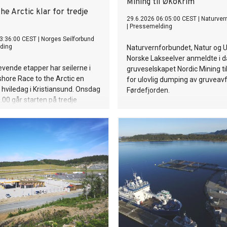
Mining til Økokrim
he Arctic klar for tredje
29.6.2026 06:05:00 CEST
|
Naturver
|
Pressemelding
3:36:00 CEST
|
Norges Seilforbund
ding
Naturvernforbundet, Natur og
Norske Lakseelver anmeldte i 
revende etapper har seilerne i
gruveselskapet Nordic Mining ti
shore Race to the Arctic en
for ulovlig dumping av gruveavfa
t hviledag i Kristiansund. Onsdag
Førdefjorden.
.00 går starten på tredje
r den internasjonale flåten
rsen mot Sandnessjøen.