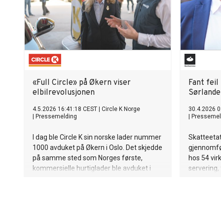
years ahead.
«Full Circle» på Økern viser
Fant feil
elbilrevolusjonen
Sørlande
4.5.2026 16:41:18 CEST
|
Circle K Norge
30.4.2026 0
|
Pressemelding
|
Pressemel
I dag ble Circle K sin norske lader nummer
Skatteetat
1000 avduket på Økern i Oslo. Det skjedde
gjennomfør
på samme sted som Norges første,
hos 54 vi
kommersielle hurtiglader ble avduket i
servering, 
2011. Ringen er sluttet.
Sørlandet. I
kreve inn s