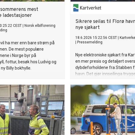
r sommerens mest
 ladestasjoner
Sikrere seilas til Florø ha
0:25:22 CEST
|
Norsk elbilforening
nye sjøkart
ding
18.6.2026 15:22:56 CEST
|
Kartverke
|
Pressemelding
e vil ha mer enn bare strøm på
onen. De mest populære
Nye elektroniske sjøkart fra Kar
nene i Norge byr på
en mer presis og detaljert overs
yll, fottur, besøk hos Ludvig og
dybdeforholdene fra Stabben fyr
 ny Billy bokhylle.
havn. Det gjør innseilinga trygg
sjøtrafikken.