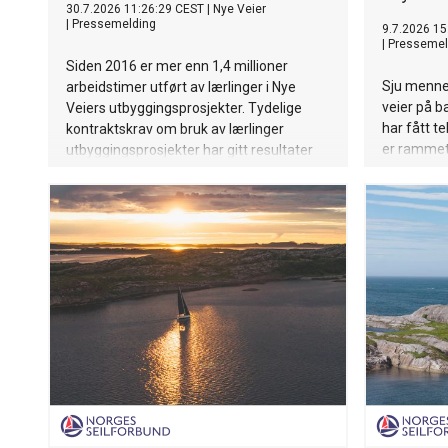
30.7.2026 11:26:29 CEST
|
Nye Veier
|
Pressemelding
9.7.2026 15
|
Pressemel
Siden 2016 er mer enn 1,4 millioner
Sju mennes
arbeidstimer utført av lærlinger i Nye
veier på ba
Veiers utbyggingsprosjekter. Tydelige
har fått t
kontraktskrav om bruk av lærlinger
er rammet
utbyggingsprosjekter har gitt resultater
frykter at
over tid. Like før ferien bestod hele 13
utvikle se
lærlinger fagprøve i prosjektet E39
norske vei
Mandal-Blørstad i Lindesnes, Agder.