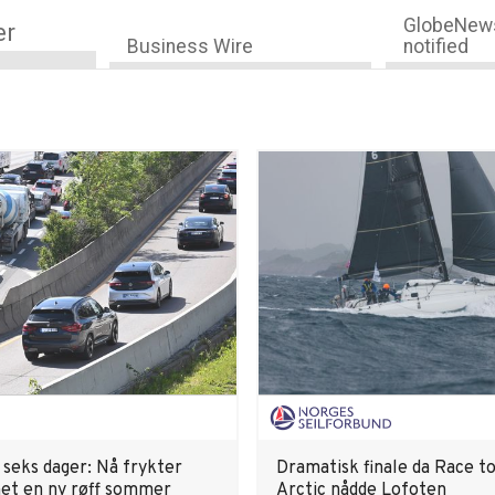
GlobeNews
er
Business Wire
notified
å seks dager: Nå frykter
Dramatisk finale da Race t
et en ny røff sommer
Arctic nådde Lofoten