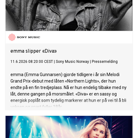
emma slipper «Diva»
11.6.2026 08:20:00 CEST
|
Sony Music Norway
|
Pressemelding
emma (Emma Gunnarsen) gjorde tidligere i år sin Melodi
Grand Prix-debut med låten «Northern Lights», der hun
endte på en fin tredjeplass. Nå er hun endelig tilbake med ny
låt, denne gangen på morsmålet. «Diva» er en sassy og
energisk poplåt som tydelig markerer at hun er på vei til å bli
voksen og snart fyller 18år.