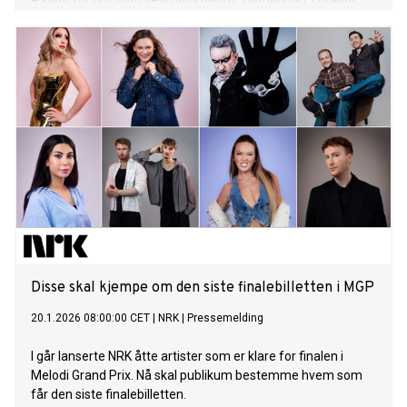
– kjent for hits som «Heroes» (Måns Zelmerlöw), Loreens
«Tattoo», TIX’ «Fallen Angel» og Marcus & Martinus’
«Unforgettable».
Disse skal kjempe om den siste finalebilletten i MGP
20.1.2026 08:00:00 CET
|
NRK
|
Pressemelding
I går lanserte NRK åtte artister som er klare for finalen i
Melodi Grand Prix. Nå skal publikum bestemme hvem som
får den siste finalebilletten.