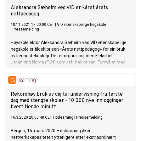
Aleksandra Sæheim ved VID er kåret årets
nettpedagog
18.11.2021 17:00:00 CET
|
VID vitenskapelige høgskole
|
Pressemelding
Høyskolelektor Aleksandra Sæheim ved VID vitenskapelige
høgskole er tildelt prisen «Årets nettpedagog» for sin bruk
av læringsteknologi. Det er organisasjonen Fleksibel
Utdanning Norge (FuN) som står bak prisen. Formålet med
prisen er å synliggjøre og fremheve kvalitet i
nettundervisning.
Rekordhøy bruk av digital undervisning fra første
dag med stengte skoler – 10 000 nye innlogginger
hvert tiende minutt
16.3.2020 20:00:48 CET
|
itslearning
|
Pressemelding
Bergen, 16. mars 2020 – itslearning øker
nettverkskapasiteten ytterligere etter ekstraordinært