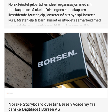
Norsk Førstehjelpsråd, en ideell organisasjon med sin
dedikasjon om å øke befolkningens kunnskap om
livreddende førstehjelp, lanserer nå sitt nye spillbaserte
kurs, førstehjelp til barn. Kurset er utviklet i samarbeid med
det digitale læringsselskapet FIDL og har som mål å gi
verdifull kunnskap til alle som tar vare på barn, enten det er
foreldre, besteforeldre eller andre omsorgspersoner.
Norske Storyboard overtar Børsen Academy fra
danske Dagbladet Børsen AS