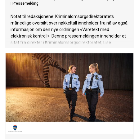
|
Pressemelding
Notat til redaksjonene: Kriminalomsorgsdirektoratets
månedlige oversikt over nøkkeltall inneholder fra nå av også
informasjon om den nye ordningen «Varetekt med
elektronisk kontroll». Denne pressemeldingen inneholder et
sitat fra direktør i Kriminalomsorgsdirektoratet, Lise
Sannerud, knyttet til dette. I august var det 3010 personer i
fengsel i Norge. Samtidig ble 603 straffereaksjoner
påbegynt i samfunnet. Av disse var 295 med elektronisk
kontroll (fotlenke) og 182 var samfunnsstraff. Ved
utgangen av august satt 11 personer under 18 år i fengsel.