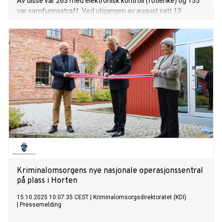
Av disse var 263 med elektronisk kontroll (fotlenke) og 155
var samfunnsstraff. Ved utgangen av august satt 13
personer under 18 år i fengsel.
Kriminalomsorgens nye nasjonale operasjonssentral
på plass i Horten
15.10.2025 10:07:35 CEST
|
Kriminalomsorgsdirektoratet (KDI)
|
Pressemelding