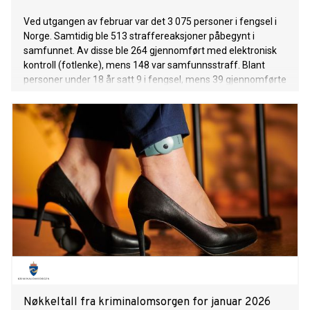
Ved utgangen av februar var det 3 075 personer i fengsel i
Norge. Samtidig ble 513 straffereaksjoner påbegynt i
samfunnet. Av disse ble 264 gjennomført med elektronisk
kontroll (fotlenke), mens 148 var samfunnsstraff. Blant
personer under 18 år satt 9 i fengsel, mens 39 gjennomførte
straff i samfunnet.
Nøkkeltall fra kriminalomsorgen for januar 2026