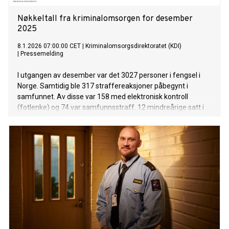
Nøkkeltall fra kriminalomsorgen for desember
2025
8.1.2026 07:00:00 CET
|
Kriminalomsorgsdirektoratet (KDI)
|
Pressemelding
I utgangen av desember var det 3027 personer i fengsel i
Norge. Samtidig ble 317 straffereaksjoner påbegynt i
samfunnet. Av disse var 158 med elektronisk kontroll
(fotlenke) og 74 var samfunnsstraff. 12 mindreårige satt i
fengsel, og 37 hadde straffegjennomføring i samfunnet.