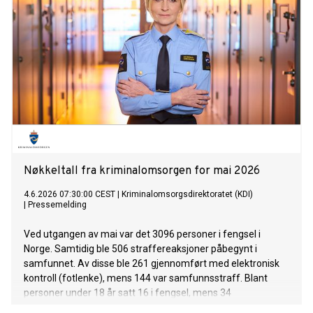
Nøkkeltall fra kriminalomsorgen for mai 2026
4.6.2026 07:30:00 CEST
|
Kriminalomsorgsdirektoratet (KDI)
|
Pressemelding
Ved utgangen av mai var det 3096 personer i fengsel i
Norge. Samtidig ble 506 straffereaksjoner påbegynt i
samfunnet. Av disse ble 261 gjennomført med elektronisk
kontroll (fotlenke), mens 144 var samfunnsstraff. Blant
personer under 18 år satt 16 i fengsel, mens 34
gjennomførte straff i samfunnet.