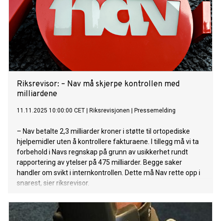
Riksrevisor: – Nav må skjerpe kontrollen med
milliardene
11.11.2025 10:00:00 CET
|
Riksrevisjonen
|
Pressemelding
– Nav betalte 2,3 milliarder kroner i støtte til ortopediske
hjelpemidler uten å kontrollere fakturaene. I tillegg må vi ta
forbehold i Navs regnskap på grunn av usikkerhet rundt
rapportering av ytelser på 475 milliarder. Begge saker
handler om svikt i internkontrollen. Dette må Nav rette opp i
snarest, sier riksrevisor.