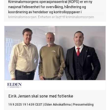
Kriminalomsorgens operasjonssentral (KOPS) er en ny
nasjonal fellesenhet for overvåking, håndtering og
koordinering av hendelser og kontrolloppgaver i
kriminalomsorgen. Enheten er lagt til kriminalomsorgen
region sør og ble opprettet etter enighet i forhandlingene
om å flytte kontrollsentralen fra
Kriminalomsorgsdirektoratet (KDI) til et operativt nivå.
Eirik Jensen skal sone med fotlenke
19.9.2025 19:14:09 CEST
|
Elden Advokatfirma
|
Pressemelding