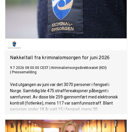
Nøkkeltall fra kriminalomsorgen for juni 2026
9.7.2026 08:00:00 CEST
|
Kriminalomsorgsdirektoratet (KDI)
|
Pressemelding
Ved utgangen av juni var det 3070 personer i fengsel i
Norge. Samtidig ble 475 straffereaksjoner påbegynt i
samfunnet. Av disse ble 259 gjennomført med elektronisk
kontroll (fotlenke), mens 117 var samfunnsstraff. Blant
personer under 18 år satt 15 i fengsel, mens 30
gjennomførte straff i samfunnet.