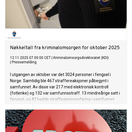
er spesielt godt egnet for unge domfelte. Tiltaket
gjennomføres med klare vilkår, og krav om samfunnsnyttig
tjeneste eller ulike program og tiltak under oppfølging fra
friomsorgskontoret for å styrke muligheten for varig
endring, sier Lise Sannerud, direktør i
Kriminalomsorgsdirektoratet.
Nøkkeltall fra kriminalomsorgen for oktober 2025
12.11.2025 07:00:00 CET
|
Kriminalomsorgsdirektoratet (KDI)
|
Pressemelding
I utgangen av oktober var det 3024 personer i fengsel i
Norge. Samtidig ble 467 straffereaksjoner påbegynt i
samfunnet. Av disse var 217 med elektronisk kontroll
(fotlenke) og 132 var samfunnsstraff. 13 mindreårige satt i
fengsel, og 42 hadde straffegjennomføring i samfunnet.