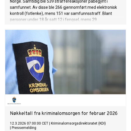
Norge. Samtidig ble 539 straffereaksjoner påbegynt i
samfunnet. Av disse ble 266 gjennomført med elektronisk
kontroll (fotlenke), mens 151 var samfunnsstraff. Blant
personer under 18 år satt 12 i fengsel, mens 29
gjennomførte straff i samfunnet.
Nøkkeltall fra kriminalomsorgen for februar 2026
12.3.2026 07:00:00 CET
|
Kriminalomsorgsdirektoratet (KDI)
|
Pressemelding