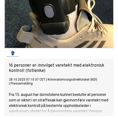
16 personer er innvilget varetekt med elektronisk
kontroll (fotlenke)
28.10.2025 07:10:37 CET
|
Kriminalomsorgsdirektoratet (KDI)
|
Pressemelding
Fra 15. august har domstolene kunnet beslutte at personer
som er siktet i en straffesak kan gjennomføre varetekt med
elektronisk kontroll på bestemte oppholdssteder i
samfunnet i stedet for å gjennomføre varetekt i fengsel.
Hittil har 16 personer fått innvilget dette.