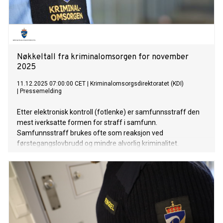
Nøkkeltall fra kriminalomsorgen for november
2025
11.12.2025 07:00:00 CET
|
Kriminalomsorgsdirektoratet (KDI)
|
Pressemelding
Etter elektronisk kontroll (fotlenke) er samfunnsstraff den
mest iverksatte formen for straff i samfunn.
Samfunnsstraff brukes ofte som reaksjon ved
førstegangslovbrudd og mindre alvorlig kriminalitet.
Samfunnsstraff er et alternativ til fengsel, og det er
domstolen som bestemmer timeantallet – et sted mellom
30 og 420 timer. Samfunnsstraffen gjennomføres normalt
innen ett år. - De siste 10-15 årene har det vært en gradvis
nedgang i bruken av samfunnsstraff. Vi ser imidlertid en
liten økning i andel unge under 25 år som idømmes
samfunnsstraff i 2024 og så langt i 2025. Samfunnsstraff