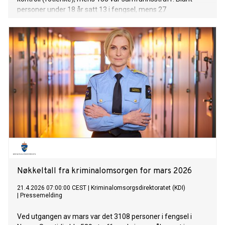
personer under 18 år satt 13 i fengsel, mens 27
gjennomførte straff i samfunnet.
Nøkkeltall fra kriminalomsorgen for mars 2026
21.4.2026 07:00:00 CEST
|
Kriminalomsorgsdirektoratet (KDI)
|
Pressemelding
Ved utgangen av mars var det 3108 personer i fengsel i