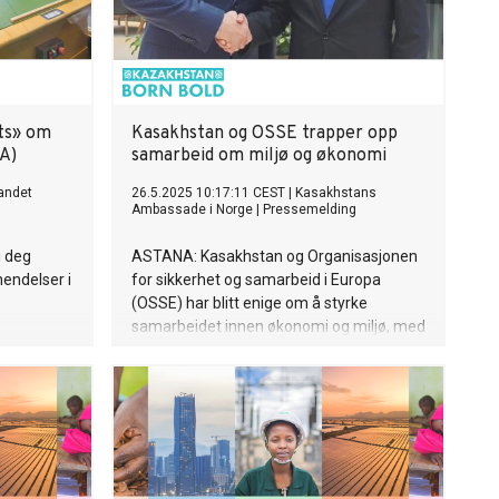
cts» om
Kasakhstan og OSSE trapper opp
A)
samarbeid om miljø og økonomi
andet
26.5.2025 10:17:11 CEST
|
Kasakhstans
Ambassade i Norge
|
Pressemelding
i deg
ASTANA: Kasakhstan og Organisasjonen
hendelser i
for sikkerhet og samarbeid i Europa
(OSSE) har blitt enige om å styrke
samarbeidet innen økonomi og miljø, med
særlig vekt på bærekraft, klimatiltak og
regional transport. Dette kom frem under
et møte i Astana mellom Kasakhstans
viseutenriksminister Roman Vassilenko
og OSSEs koordinator for økonomiske og
miljømessige aktiviteter, Bakyt
Dzhusupov. Møtet fant sted i en tid preget