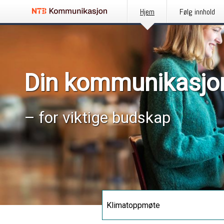
Hjem
Følg innhold
Din kommunikasjo
– for viktige budskap