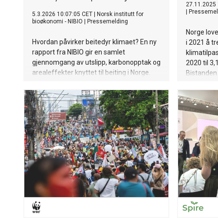
27.11.2025 
|
Pressemel
5.3.2026 10:07:05 CET
|
Norsk institutt for
bioøkonomi - NIBIO
|
Pressemelding
Norge lov
Hvordan påvirker beitedyr klimaet? En ny
i 2021 å tr
rapport fra NIBIO gir en samlet
klimatilpas
gjennomgang av utslipp, karbonopptak og
2020 til 3,
arealeffekter knyttet til beiting i Norge.
Bistanden
Konklusjonen er at klimaeffektene er mer
Utenriksd
sammensatte enn ofte framstilt – og at
helhetlig o
bevaring av eksisterende beiter er
den fører ti
viktigere enn å rydde nye.