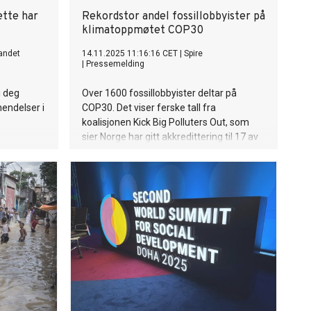
ette har
Rekordstor andel fossillobbyister på
klimatoppmøtet COP30
andet
14.11.2025 11:16:16 CET
|
Spire
|
Pressemelding
i deg
Over 1600 fossillobbyister deltar på
hendelser i
COP30. Det viser ferske tall fra
koalisjonen Kick Big Polluters Out, som
sier Norge har gitt akkredittering til 17 av
disse. Ungdomsorganisasjonen Spire
mener fossillobbyen jobber for falske
løsninger som forsinker utfasing av olje
og gass, og krever at de kastes ut av
klimatoppmøtet.