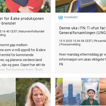
er for å øke produksjonen
e brensler
Denne uka i FN: Ti «fun fa
5:16:40 CEST
|
Naturvernforbundet
Generalforsamlingen (UNG
ding
15.9.2025 15:06:58 CEST
|
FN-samb
|
Pressemelding
 enormt gap mellom
ne som vi må oppnå for å sikre
Hver mandag ettermiddag gir v
g fremtid for kommende
informasjon om ukas viktigste 
er, og planene verdens land
FN.
l, olje og gass. Gapet har økt de
rene. Det kommer frem i årets
 Gap Report, som ble publisert i