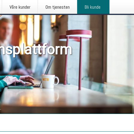
Våre kunder
Om tjenesten
Bli kunde
nsplattform