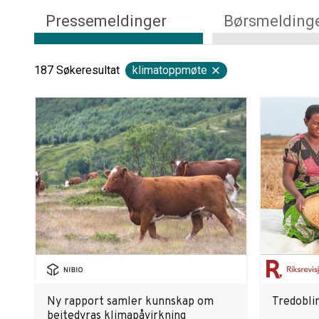
Pressemeldinger
Børsmelding
187
Søkeresultat
klimatoppmøte
Ny rapport samler kunnskap om
Tredobli
beitedyras klimapåvirkning