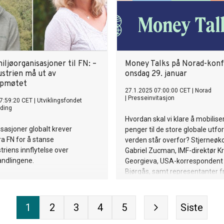
ljøorganisasjoner til FN: –
Money Talks på Norad-kon
ustrien må ut av
onsdag 29. januar
ppmøtet
27.1.2025 07:00:00 CET
|
Norad
|
Presseinvitasjon
7:59:20 CET
|
Utviklingsfondet
ding
Hvordan skal vi klare å mobilise
sasjoner globalt krever
penger til de store globale utf
ra FN for å stanse
verden står overfor? Stjerne
triens innflytelse over
Gabriel Zucman, IMF-direktør Kr
andlingene.
Georgieva, USA-korrespondent
Bjørgås, samt representanter f
mest klimautsatte land, er bla
møter på Norad-konferansen d
1
2
3
4
5
Siste