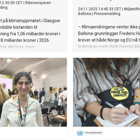
12:30:00 CET
|
Riksrevisjonen
ding
24.11.2025 14:45:33 CET
|
Miljøstif
Bellona
|
Pressemelding
et på klimatoppmøtet i Glasgow
– Klimaendringene venter ikke p
edoble bistanden til
Bellona-grunnlegger Frederic 
ning fra 1,06 milliarder kroner i
krever at både Norge og EU nå 
18 milliarder kroner i 2026.
lederskap med sterk hjemlig kli
 har økt mye, men
med robust karbonprising og en 
epartementet mangler en
som faktisk driver industriell oms
versikt over hvilke resultater
l.