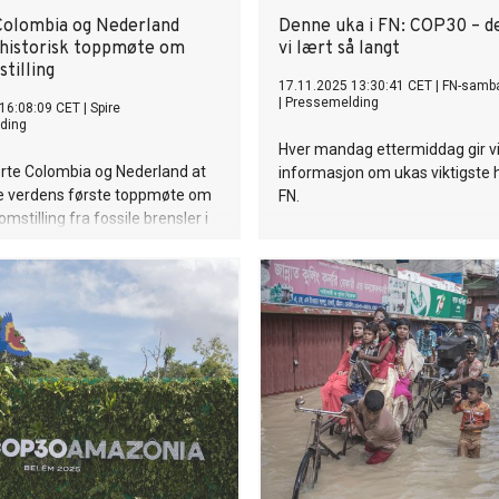
olombia og Nederland
Denne uka i FN: COP30 – d
 historisk toppmøte om
vi lært så langt
stilling
17.11.2025 13:30:41 CET
|
FN-samb
|
Pressemelding
16:08:09 CET
|
Spire
ding
Hver mandag ettermiddag gir v
erte Colombia og Nederland at
informasjon om ukas viktigste 
de verdens første toppmøte om
FN.
omstilling fra fossile brensler i
8-29 april 2026. Samtidig
andene “Belém Declaration on
ransition Away from Fossil
 allerede er støttet av 24 land.
 langt ikke blant disse.