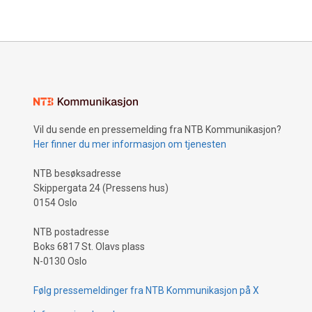
klimaendringer, der temperaturen stiger
dobbelt så raskt som det globale
gjennomsnittet. Tokayev påpekte at
regionen lider av ekstreme værtrusler
som smeltning av isbreer, ørkenspredning
og vannmangel. Han fremhevet flere
nasjonale initiativer for å bekjempe
klimaendringer, inkludert en
Vil du sende en pressemelding fra NTB Kommunikasjon?
treplantingskampanje over hele
Her finner du mer informasjon om tjenesten
Kasakhstan, og et spesialprogram for
skogbevaring. Videre nevnte han den
NTB besøksadresse
Taza Kazakhstan-miljøkampanjen for å
Skippergata 24 (Pressens hus)
øke bevisstheten, spesielt blant ungdom,
0154 Oslo
samt felles arbeid med Usbekistan for å
rehabilitere bunnområdene i Aralsjøen.
NTB postadresse
Ifølge presidenten, bidrar Kasakhstan til
Boks 6817 St. Olavs plass
globale tiltak for å støtte sårbare land og
N-0130 Oslo
ser på den grønne overgangen som en
strategisk prioritet. Landet gjennomfører
Følg pressemeldinger fra NTB Kommunikasjon på X
et