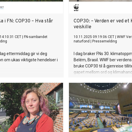
a i FN: COP30 – Hva står
COP30: – Verden er ved et k
veiskille
14:10:31 CET
|
FN-sambandet
10.11.2025 09:19:06 CET
|
WWF Ver
ding
naturfond
|
Pressemelding
ag ettermiddag gir vi deg
I dag braker FNs 30. klimatoppm
n om ukas viktigste hendelser i
Belém, Brasil. WWF ber verdens
bruke COP30 til å gjenreise tilli
gapet mellom ord og klimahand