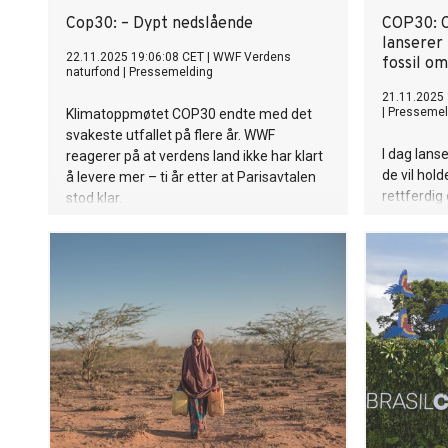
Cop30: – Dypt nedslående
COP30: C
lanserer
22.11.2025 19:06:08 CET
|
WWF Verdens
fossil om
naturfond
|
Pressemelding
21.11.2025 
|
Pressemel
Klimatoppmøtet COP30 endte med det
svakeste utfallet på flere år. WWF
I dag lans
reagerer på at verdens land ikke har klart
de vil hol
å levere mer – ti år etter at Parisavtalen
rettferdig 
stod klar.
Colombia 2
lanserte l
the Just T
Fuels,” som
Norge er så