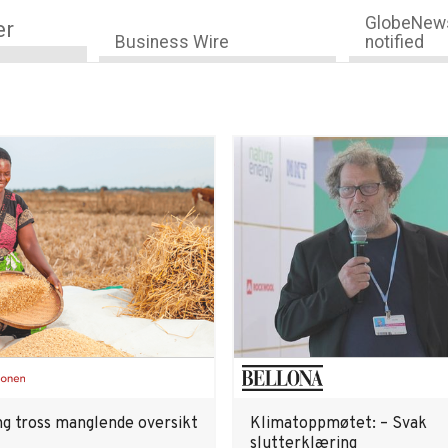
GlobeNews
er
Business Wire
notified
ng tross manglende oversikt
Klimatoppmøtet: – Svak
slutterklæring