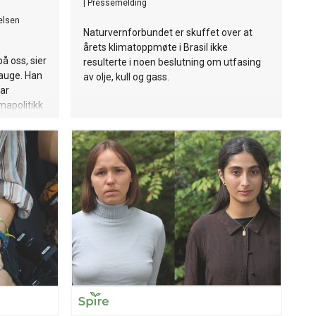
|
Pressemelding
telsen
Naturvernforbundet er skuffet over at
årets klimatoppmøte i Brasil ikke
å oss, sier
resulterte i noen beslutning om utfasing
Hauge. Han
av olje, kull og gass.
tar
mapolitikk
politikk
tilling.