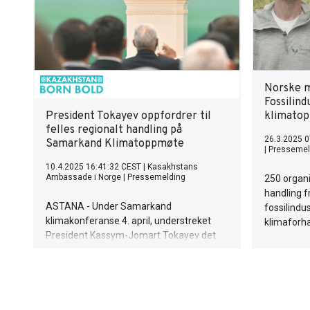
Norske mi
Fossilind
President Tokayev oppfordrer til
klimato
felles regionalt handling på
26.3.2025 0
Samarkand Klimatoppmøte
|
Pressemel
10.4.2025 16:41:32 CEST
|
Kasakhstans
Ambassade i Norge
|
Pressemelding
250 organi
handling f
ASTANA - Under Samarkand
fossilindus
klimakonferanse 4. april, understreket
klimaforh
President Kassym-Jomart Tokayev det
presserende behovet for koordinert
handling blant sentralasiatiske land. Dette
var i respons på den akselererende
klimaendringen, rapporterte Akorda.
Sentral-Asia er svært sårbart for