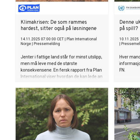
Klimakrisen: De som rammes
Denne uk
hardest, sitter også på løsningene
på spill?
14.11.2025 07:00:00 CET
|
Plan International
10.11.2025 
Norge
|
Pressemelding
|
Pressemel
Jenter i fattige land står for minst utslipp,
Hver mand
men må leve med de største
informasjo
konsekvensene. En fersk rapport fra Plan
FN.
International viser hvordan de kan lede an
i klimakampen, hvis de får muligheten.