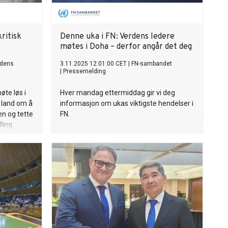
ritisk
Denne uka i FN: Verdens ledere
møtes i Doha – derfor angår det deg
dens
3.11.2025 12:01:00 CET
|
FN-sambandet
|
Pressemelding
øte løs i
Hver mandag ettermiddag gir vi deg
 land om å
informasjon om ukas viktigste hendelser i
ten og tette
FN.
ling.