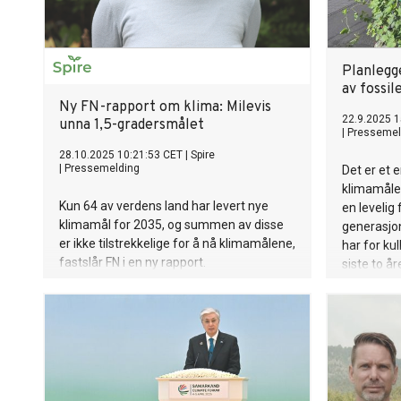
Planlegg
av fossil
Ny FN-rapport om klima: Milevis
22.9.2025 1
unna 1,5-gradersmålet
|
Pressemel
28.10.2025 10:21:53 CET
|
Spire
|
Pressemelding
Det er et
klimamåle
Kun 64 av verdens land har levert nye
en leveli
klimamål for 2035, og summen av disse
generasjon
er ikke tilstrekkelige for å nå klimamålene,
har for kul
fastslår FN i en ny rapport.
siste to å
Ungdomsorganisasjonen Spire reagerer
Production
på at ingen fossilproduserende land i det
dag.
globale nord har lagt tidslinjer for
utfasning av fossil energi, og krever
utfasning av norsk olje og gass for å styre
unna klimakollaps.