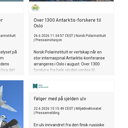
er
Over 1300 Antarktis-forskere til
Oslo
arinstitutt
26.6.2026 11:34:57 CEST
|
Norsk Polarinstitutt
|
Presseinvitasjon
kelyset på
Norsk Polarinstitutt er vertskap når en
om
stor internasjonal Antarktis-konferanse
idens
arrangeres i Oslo i august. Over 1300
g hva det
forskere fra hele verden ventes til
kan gi av
konferansen.
Følger med på sjelden ulv
22.6.2026 15:15:49 CEST
|
Miljødirektoratet
|
Pressemelding
En ulv innvandret fra den finsk-russiske