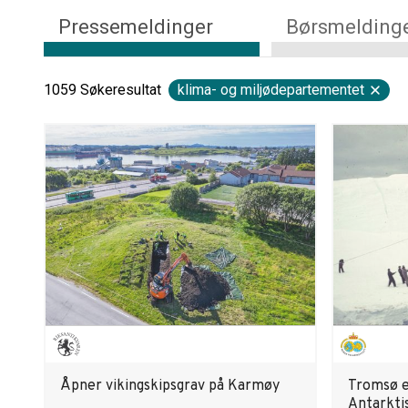
Pressemeldinger
Børsmelding
1059
Søkeresultat
klima- og miljødepartementet
Åpner vikingskipsgrav på Karmøy
Tromsø e
Antarkti