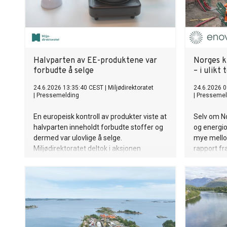
Halvparten av EE-produktene var
Norges kl
forbudte å selge
– i ulikt
24.6.2026 13:35:40 CEST
|
Miljødirektoratet
24.6.2026 0
|
Pressemelding
|
Pressemel
En europeisk kontroll av produkter viste at
Selv om No
halvparten inneholdt forbudte stoffer og
og energio
dermed var ulovlige å selge.
mye mellom
Miljødirektoratet deltok i aksjonen
rapport fr
sammen med 12 andre land.