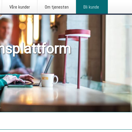
Våre kunder
Om tjenesten
Bli kunde
nsplattform