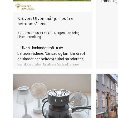
Trøndelag 
Krever: Ulven må fjernes fra
beiteområdene
8.7.2026 18:06:11 CEST
|
Norges Bondelag
|
Pressemelding
– Ulven i Innlandet må ut av
beiteområdene. Når sau og lam blir drept
og skadet der beitedyra skal ha prioritet,
kan ikke staten la ulven fortsette, sier
Bjørn Gimming, leder i Norges Bondelag.