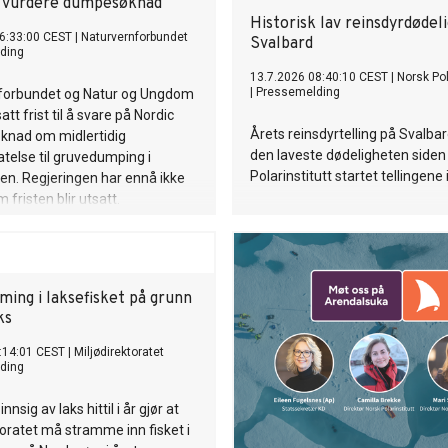
l å vurdere dumpesøknad
Historisk lav reinsdyrdødel
6:33:00 CEST
|
Naturvernforbundet
Svalbard
ding
13.7.2026 08:40:10 CEST
|
Norsk Pol
|
Pressemelding
forbundet og Natur og Ungdom
tt frist til å svare på Nordic
Årets reinsdyrtelling på Svalbar
øknad om midlertidig
den laveste dødeligheten siden
latelse til gruvedumping i
Polarinstitutt startet tellingene 
en. Regjeringen har ennå ikke
 fristen blir utsatt.
ming i laksefisket på grunn
ks
:14:01 CEST
|
Miljødirektoratet
ding
nnsig av laks hittil i år gjør at
toratet må stramme inn fisket i