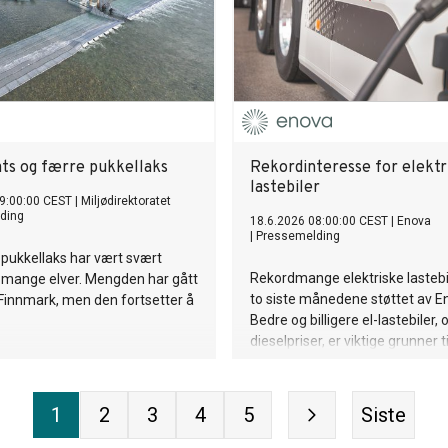
ats og færre pukkellaks
Rekordinteresse for elektr
lastebiler
9:00:00 CEST
|
Miljødirektoratet
ding
18.6.2026 08:00:00 CEST
|
Enova
|
Pressemelding
 pukkellaks har vært svært
Rekordmange elektriske lastebi
i mange elver. Mengden har gått
to siste månedene støttet av E
 Finnmark, men den fortsetter å
Bedre og billigere el-lastebiler, 
dieselpriser, er viktige grunner t
store interessen.
1
2
3
4
5
Siste