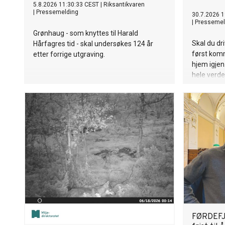
5.8.2026 11:30:33 CEST
|
Riksantikvaren
|
Pressemelding
30.7.2026 1
|
Pressemel
Grønhaug - som knyttes til Harald
Skal du dr
Hårfagres tid - skal undersøkes 124 år
først kom
etter forrige utgraving.
hjem igjen
hele verde
nettopp det
samarbeid 
kontinent.
FØRDEFJ