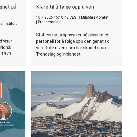
ighet på
Klare til å følge opp ulven
10.7.2026 15:10:43 CEST
|
Miljødirektoratet
|
Pressemelding
arinstitutt
Statens naturoppsyn er på plass med
d viser
personell for å følge opp den genetisk
 Norsk
verdifulle ulven som har skadet sau i
i 1979.
Trøndelag og Innlandet.