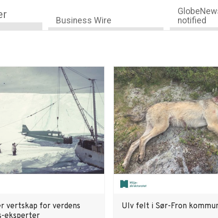
GlobeNews
er
Business Wire
notified
r vertskap for verdens
Ulv felt i Sør-Fron kommu
s-eksperter