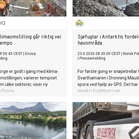
imaomstilling går riktig vei
Sjøfuglar i Antarktis fordel
 tempo
havområda
9:50:43 CEST
|
Enova
23.6.2026 08:30:00 CEST
|
Norsk Pol
ding
|
Pressemelding
rge er godt i gang med klima-
For første gong er snøpetrellar f
mstillingen, varierer tempoet
Svarthamaren i Dronning Maud
 ulike sektorer, viser ny
spora ved hjelp av GPS. Det har 
a Enova.
innsikt i fuglelivet i sør.