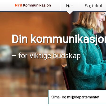
Hjem
Følg innhold
Din kommunikasjo
– for viktige budskap