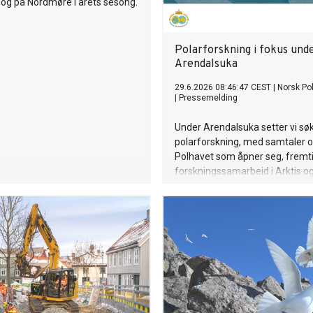
og på Nordmøre i årets sesong.
Polarforskning i fokus und
Arendalsuka
29.6.2026 08:46:47 CEST
|
Norsk Pol
|
Pressemelding
Under Arendalsuka setter vi sø
polarforskning, med samtaler 
Polhavet som åpner seg, fremt
forskningssamarbeid i Arktis o
femte internasjonale polaråret 
muligheter.