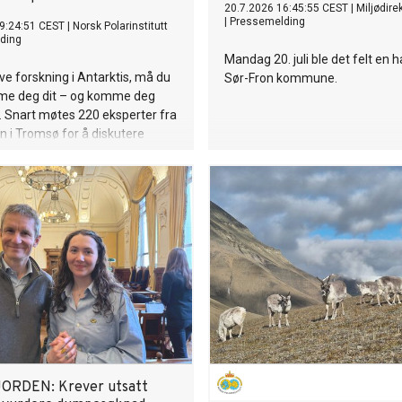
20.7.2026 16:45:55 CEST
|
Miljødire
|
Pressemelding
9:24:51 CEST
|
Norsk Polarinstitutt
ding
Mandag 20. juli ble det felt en h
ive forskning i Antarktis, må du
Sør-Fron kommune.
me deg dit – og komme deg
. Snart møtes 220 eksperter fra
n i Tromsø for å diskutere
: logistikk, sikkerhet og
på verdens mest utilgjengelige
ORDEN: Krever utsatt