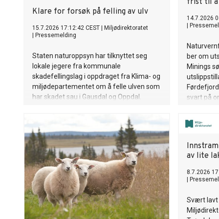
frist ti
Klare for forsøk på felling av ulv
14.7.2026 0
|
Pressemel
15.7.2026 17:12:42 CEST
|
Miljødirektoratet
|
Pressemelding
Naturvern
Staten naturoppsyn har tilknyttet seg
ber om utsa
lokale jegere fra kommunale
Minings s
skadefellingslag i oppdraget fra Klima- og
utslippstil
miljødepartementet om å felle ulven som
Førdefjord
har skadet sau i Gausdal og Oppdal.
svart på om
Innstram
av lite la
8.7.2026 17
|
Pressemel
Svært lavt i
Miljødirek