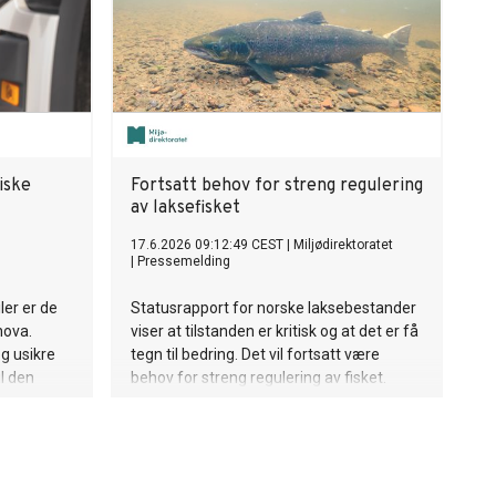
iske
Fortsatt behov for streng regulering
av laksefisket
17.6.2026 09:12:49 CEST
|
Miljødirektoratet
|
Pressemelding
ler er de
Statusrapport for norske laksebestander
nova.
viser at tilstanden er kritisk og at det er få
og usikre
tegn til bedring. Det vil fortsatt være
il den
behov for streng regulering av fisket.