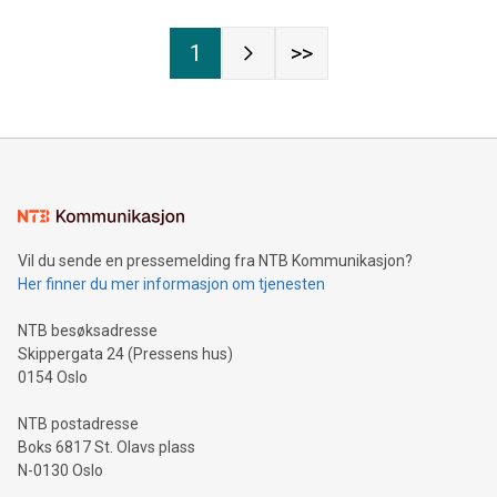
denne typen VARD har signert kontrakt på. Kontraktsverdien
overstiger 220 millioner euro.
1
>>
Vil du sende en pressemelding fra NTB Kommunikasjon?
Her finner du mer informasjon om tjenesten
NTB besøksadresse
Skippergata 24 (Pressens hus)
0154 Oslo
NTB postadresse
Boks 6817 St. Olavs plass
N-0130 Oslo