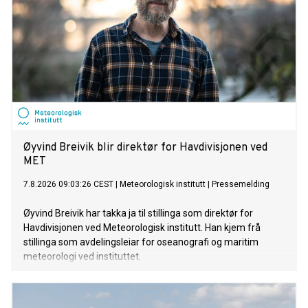
si komande plate "Mellom saltvatn og sola", er ute no!
Øyvind Breivik blir direktør for Havdivisjonen ved
MET
7.8.2026 09:03:26 CEST
|
Meteorologisk institutt
|
Pressemelding
Øyvind Breivik har takka ja til stillinga som direktør for
Havdivisjonen ved Meteorologisk institutt. Han kjem frå
stillinga som avdelingsleiar for oseanografi og maritim
meteorologi ved instituttet.