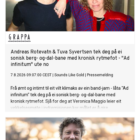
Andreas Rotevatn & Tuva Syvertsen tek deg på ei
sonisk berg- og-dal-bane med kronisk rytmefot - "Ad
infinitum" ute no
7.8.2026 09:07:00 CEST
|
Sounds Like Gold
|
Pressemelding
Frå ømt og intimt til eit vilt klimaks av ein band-jam - låta "Ad
infinitum" tek deg på ei sonisk berg- og-dal-bane med
kronisk rytmefot. Sjå for deg at Veronica Maggio leier eit
vekkelsesmøte i indremisjonen kor målet er å gire
forsamlinga opp med pur glede og suggesjon. Liturgien til
den her seansen er Rotevatn sin tekst på arkaisk nynorsk, og
krinsar kring at jaget mot noko nytt og sjølvrealisérande er
ein uendeleg prosess. "Ad infinitum", frå Andreas Rotevatn