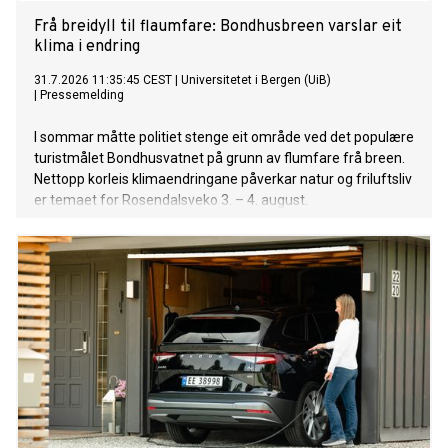
Frå breidyll til flaumfare: Bondhusbreen varslar eit
klima i endring
31.7.2026 11:35:45 CEST
|
Universitetet i Bergen (UiB)
|
Pressemelding
I sommar måtte politiet stenge eit område ved det populære
turistmålet Bondhusvatnet på grunn av flumfare frå breen.
Nettopp korleis klimaendringane påverkar natur og friluftsliv
er temaet for Rosendalsveko 3. – 4. august.