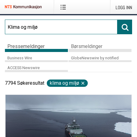
LOGG INN
Pressemeldinger
Børsmeldinger
Business Wire
GlobeNewswire by notified
ACCESS Newswire
7794
Søkeresultat
klima og miljø