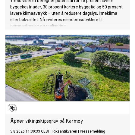
Tre60 viser et beregnet potensial for 15 prosent lavere
byggekostnader, 30 prosent kortere byggetid og 50 prosent
lavere klimaavtrykk – uten å redusere dagslys, inneklima
eller bokvalitet. Nå inviteres eiendomsutviklere til
demonstrasjon og realisering.
Åpner vikingskipsgrav på Karmøy
5.8.2026 11:30:33 CEST
|
Riksantikvaren
|
Pressemelding