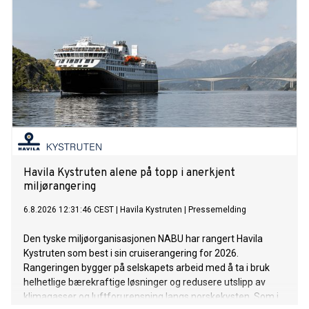
Havila Kystruten alene på topp i anerkjent
miljørangering
6.8.2026 12:31:46 CEST
|
Havila Kystruten
|
Pressemelding
Den tyske miljøorganisasjonen NABU har rangert Havila
Kystruten som best i sin cruiserangering for 2026.
Rangeringen bygger på selskapets arbeid med å ta i bruk
helhetlige bærekraftige løsninger og redusere utslipp av
klimagasser og luftforurensning langs norskekysten. Som i