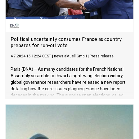
became the spark for the wider Arab Spring that swept
through North Africa and the Middle East. While many
neighboring nations soon experienced civil war
Political uncertainty consumes France as country
prepares for run-off vote
4.7.2024 15:12:24 CEST
|
news aktuell GmbH
|
Press release
Paris (DNA) – As many candidates for the French National
Assembly scramble to thwart a right-wing election victory,
global governance researchers have released a new report
detailing how the core issues plaguing France have been
decades in the making. The surprise snap elections, called
by President Macron after his centrist Renaissance party
was crushed by Marine Le Pen’s far-right anti-immigration
and eurosceptic party Rassemblement National (RN) in the
European Parliament elections in May, have sent ripples of
concern throughout Europe. Macron’s controversial decision
to dissolve the National Assembly, France’s lower house,