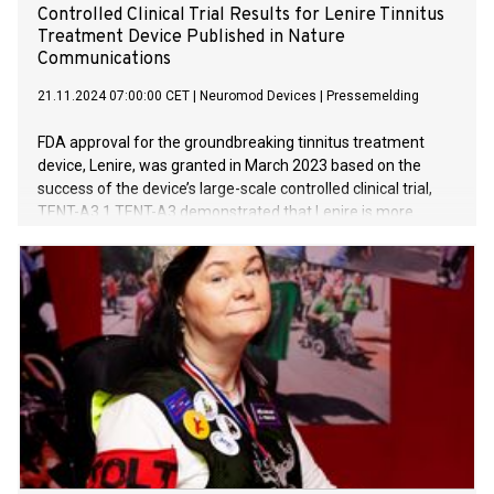
Controlled Clinical Trial Results for Lenire Tinnitus
Treatment Device Published in Nature
Communications
21.11.2024 07:00:00 CET
|
Neuromod Devices
|
Pressemelding
FDA approval for the groundbreaking tinnitus treatment
device, Lenire, was granted in March 2023 based on the
success of the device’s large-scale controlled clinical trial,
TENT-A3.1 TENT-A3 demonstrated that Lenire is more
effective at providing relief from bothersome tinnitus than
sound therapy alone, which was the trial’s control. Clinical
trial results consistent with retrospective analysis of 220
American tinnitus patients who treated their tinnitus with
Lenire. 88.6% of participants stated they would recommend
Lenire to treat tinnitus.1 Lenire tinnitus treatment device is
available at Hør Norge