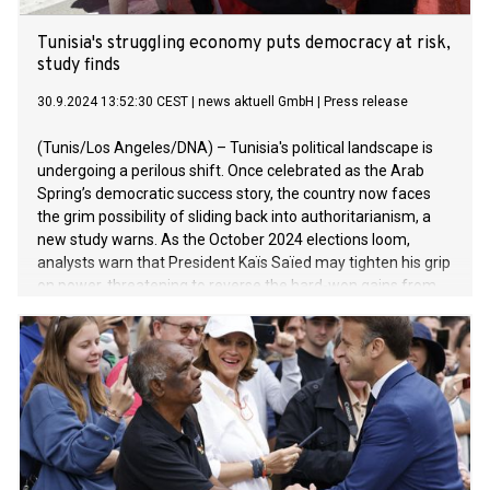
Tunisia's struggling economy puts democracy at risk,
study finds
30.9.2024 13:52:30 CEST
|
news aktuell GmbH
|
Press release
(Tunis/Los Angeles/DNA) – Tunisia's political landscape is
undergoing a perilous shift. Once celebrated as the Arab
Spring’s democratic success story, the country now faces
the grim possibility of sliding back into authoritarianism, a
new study warns. As the October 2024 elections loom,
analysts warn that President Kaïs Saïed may tighten his grip
on power, threatening to reverse the hard-won gains from
the 2011 Jasmine Revolution. But what has led Tunisia to
this moment? And why has economic stagnation stifled its
democratic aspirations? Researchers behind a
new Berggruen Governance Index (BGI) report analyze what
happened and what may happen next. In late 2010, mass
protests erupted in Tunisia, setting the stage for the
Jasmine Revolution. This movement, ignited by public
outcry against the autocratic rule of Zine El Abidine Ben Ali,