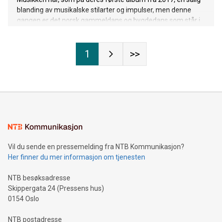
blanding av musikalske stilarter og impulser, men denne
gangen er det norsk gammeldans og bygdedans som står i
sentrum. Denne delen av den norske folkemusikken
flommer over av kule og spennende rytmer og groover, og
selv om det er dansemusikk det er snakk om, så dukker det
1
>>
også opp de vakreste melodier. På dette albumet har
familien satt seg fore å utforske og utvide sjangeren på sitt
vis.
Vil du sende en pressemelding fra NTB Kommunikasjon?
Her finner du mer informasjon om tjenesten
NTB besøksadresse
Skippergata 24 (Pressens hus)
0154 Oslo
NTB postadresse