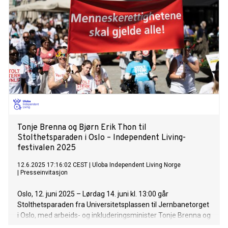
Tonje Brenna og Bjørn Erik Thon til
Stolthetsparaden i Oslo – Independent Living-
festivalen 2025
12.6.2025 17:16:02 CEST
|
Uloba Independent Living Norge
|
Presseinvitasjon
Oslo, 12. juni 2025 – Lørdag 14. juni kl. 13:00 går
Stolthetsparaden fra Universitetsplassen til Jernbanetorget
i Oslo, med arbeids- og inkluderingsminister Tonje Brenna og
Oslos ordfører Anne Lindboe i spissen. Paraden er en del av