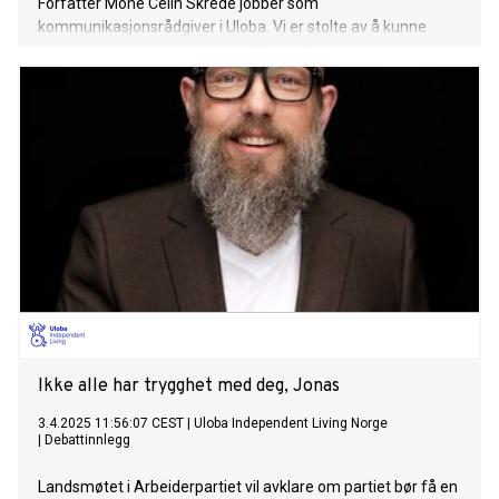
Forfatter Mone Celin Skrede jobber som
kommunikasjonsrådgiver i Uloba. Vi er stolte av å kunne
kalle henne «vår».
Ikke alle har trygghet med deg, Jonas
3.4.2025 11:56:07 CEST
|
Uloba Independent Living Norge
|
Debattinnlegg
Landsmøtet i Arbeiderpartiet vil avklare om partiet bør få en