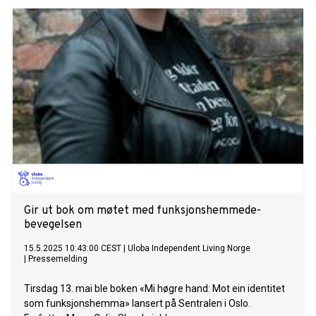
Independent Living-festivalen 2025, som samler hundrevis
av mennesker i kampen for likestilling og frihet for
funksjonshemmede.
Gir ut bok om møtet med funksjonshemmede-
bevegelsen
15.5.2025 10:43:00 CEST
|
Uloba Independent Living Norge
|
Pressemelding
Tirsdag 13. mai ble boken «Mi høgre hand: Mot ein identitet
som funksjonshemma» lansert på Sentralen i Oslo.