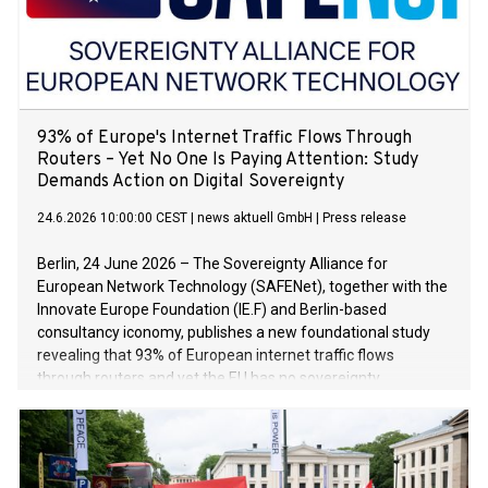
93% of Europe's Internet Traffic Flows Through
Routers – Yet No One Is Paying Attention: Study
Demands Action on Digital Sovereignty
24.6.2026 10:00:00 CEST
|
news aktuell GmbH
|
Press release
Berlin, 24 June 2026 – The Sovereignty Alliance for
European Network Technology (SAFENet), together with the
Innovate Europe Foundation (IE.F) and Berlin-based
consultancy iconomy, publishes a new foundational study
revealing that 93% of European internet traffic flows
through routers and yet the EU has no sovereignty
framework for this key component of the digital ecosystem.
Meanwhile, Chinese manufacturers already control 37% of
the market.