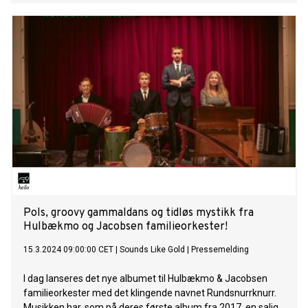
Pols, groovy gammaldans og tidløs mystikk fra
Hulbækmo og Jacobsen familieorkester!
15.3.2024 09:00:00 CET
|
Sounds Like Gold
|
Pressemelding
I dag lanseres det nye albumet til Hulbækmo & Jacobsen
familieorkester med det klingende navnet Rundsnurrknurr.
Musikken har, som på deres første album fra 2017, en salig