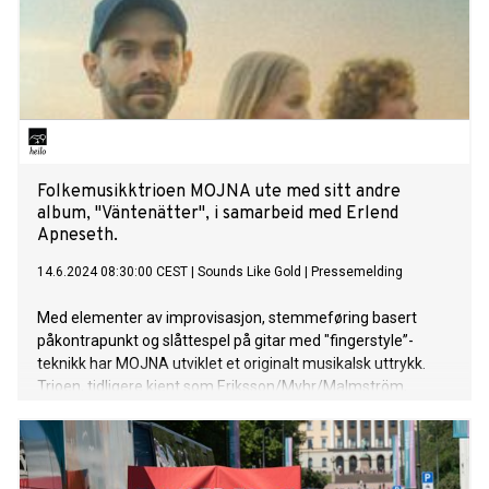
betting that citizens would reject the prospect of a far-right
government at home, backfired after RN captured 34 per
cent of the vote during first round on June 30. A win by RN
on July 7 would hand power to a far-right-wing party for the
first time since Nazi Germany occupied France during the
Second World War. Now, with all efforts focused on creating
a “Republ
Folkemusikktrioen MOJNA ute med sitt andre
album, "Väntenätter", i samarbeid med Erlend
Apneseth.
14.6.2024 08:30:00 CEST
|
Sounds Like Gold
|
Pressemelding
Med elementer av improvisasjon, stemmeføring basert
påkontrapunkt og slåttespel på gitar med "fingerstyle”-
teknikk har MOJNA utviklet et originalt musikalsk uttrykk.
Trioen, tidligere kjent som Eriksson/Myhr/Malmström,
fremfører nykomponert folkemusikk og ble i 2022 kåret til
«Årets instrumentalband» av Lira Musikmagasin. Nå pryder
de forsiden av Lira´s sommernummer 2024.