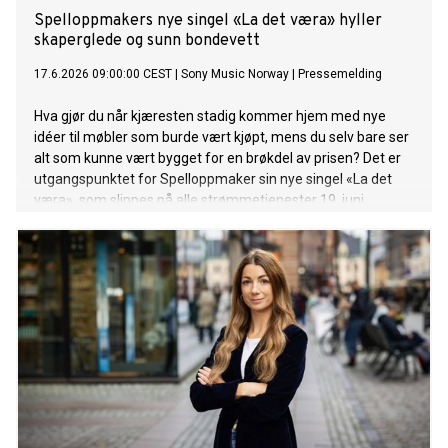
Spelloppmakers nye singel «La det væra» hyller
skaperglede og sunn bondevett
17.6.2026 09:00:00 CEST
|
Sony Music Norway
|
Pressemelding
Hva gjør du når kjæresten stadig kommer hjem med nye
idéer til møbler som burde vært kjøpt, mens du selv bare ser
alt som kunne vært bygget for en brøkdel av prisen? Det er
utgangspunktet for Spelloppmaker sin nye singel «La det
væra», som slippes på alle strømmetjenester 19. juni.