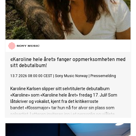
«Karoline hele året» fanger oppmerksomheten med
sitt debutalbum!
13.7.2026 08:00:00 CEST
|
Sony Music Norway
|
Pressemelding
Karoline Karlsen slipper sitt selvtitulerte debutalbum
«Karoline» som «Karoline hele året» fredag 17. Juli! Som
låtskriver og vokalist, kjent fra det kritikerroste
bandet «Klossmajor» tar hun nå for alvor sin plass som
soloartist. Lytteren inviteres inn i et personlig og ujålete
univers fullt av varme, humor og ærlighet.