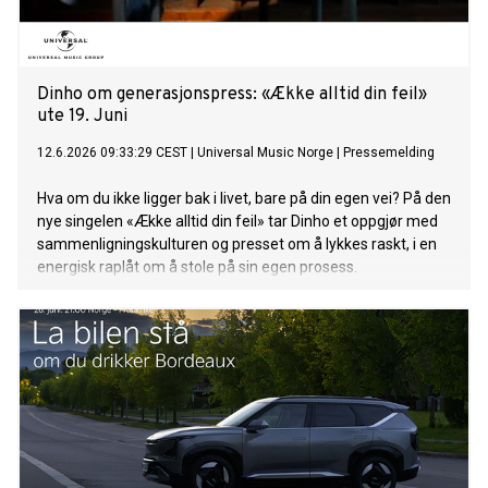
Dinho om generasjonspress: «Ække alltid din feil»
ute 19. Juni
12.6.2026 09:33:29 CEST
|
Universal Music Norge
|
Pressemelding
Hva om du ikke ligger bak i livet, bare på din egen vei? På den
nye singelen «Ække alltid din feil» tar Dinho et oppgjør med
sammenligningskulturen og presset om å lykkes raskt, i en
energisk raplåt om å stole på sin egen prosess.