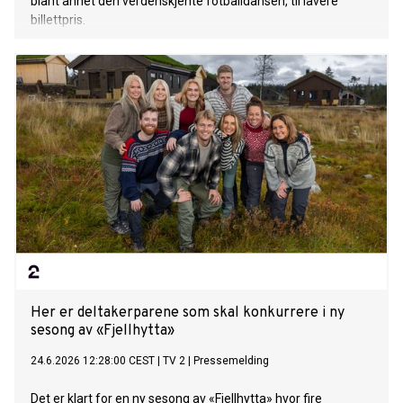
blant annet den verdenskjente fotballdansen, til lavere
billettpris.
Her er deltakerparene som skal konkurrere i ny
sesong av «Fjellhytta»
24.6.2026 12:28:00 CEST
|
TV 2
|
Pressemelding
Det er klart for en ny sesong av «Fjellhytta» hvor fire