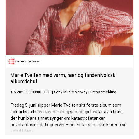
Marie Tveiten med varm, nær og fandenivoldsk
albumdebut
1.6.2026 09:00:00 CEST
|
Sony Music Norway
|
Pressemelding
Fredag 5. juni slipper Marie Tveiten sitt første album som
soloartist. «Ingen kjenner meg som deg» består av ti låter,
der hun blant annet synger om katastrofetanker,
hevnfantasier, datingnerver – og en far som ikke klarer å si
«glad i deg».