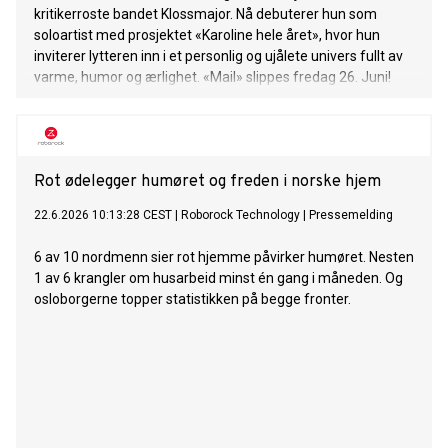
kritikerroste bandet Klossmajor. Nå debuterer hun som
soloartist med prosjektet «Karoline hele året», hvor hun
inviterer lytteren inn i et personlig og ujålete univers fullt av
varme, humor og ærlighet. «Mail» slippes fredag 26. Juni!
Rot ødelegger humøret og freden i norske hjem
22.6.2026 10:13:28 CEST
|
Roborock Technology
|
Pressemelding
6 av 10 nordmenn sier rot hjemme påvirker humøret. Nesten
1 av 6 krangler om husarbeid minst én gang i måneden. Og
osloborgerne topper statistikken på begge fronter.